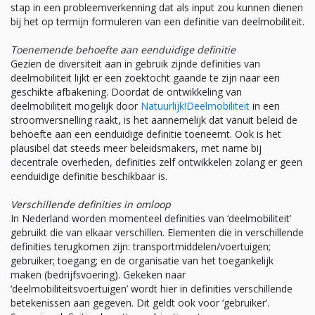
stap in een probleemverkenning dat als input zou kunnen dienen
bij het op termijn formuleren van een definitie van deelmobiliteit.
Toenemende behoefte aan eenduidige definitie
Gezien de diversiteit aan in gebruik zijnde definities van
deelmobiliteit lijkt er een zoektocht gaande te zijn naar een
geschikte afbakening. Doordat de ontwikkeling van
deelmobiliteit mogelijk door
Natuurlijk!Deelmobiliteit
in een
stroomversnelling raakt, is het aannemelijk dat vanuit beleid de
behoefte aan een eenduidige definitie toeneemt. Ook is het
plausibel dat steeds meer beleidsmakers, met name bij
decentrale overheden, definities zelf ontwikkelen zolang er geen
eenduidige definitie beschikbaar is.
Verschillende definities in omloop
In Nederland worden momenteel definities van ‘deelmobiliteit’
gebruikt die van elkaar verschillen. Elementen die in verschillende
definities terugkomen zijn: transportmiddelen/voertuigen;
gebruiker; toegang; en de organisatie van het toegankelijk
maken (bedrijfsvoering). Gekeken naar
‘deelmobiliteitsvoertuigen’ wordt hier in definities verschillende
betekenissen aan gegeven. Dit geldt ook voor ‘gebruiker’.