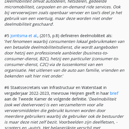
Deelmobiliteit omvat autodelen, fietsdelen, gedeelde
micromobiliteit, carpoolen en on-demand ride services. Ook
bij vervoerwijzen zoals openbaar vervoer en taxi’s deel je het
gebruik van een voertuig, maar deze worden niet onder
deelmobiliteit geschaard
’.
#5
Jorritsma et al
., (2015, p.8) definiëren deelmobiliteit als:
‘
het fenomeen waarbij consumenten lokaal gebruikmaken van
een betaalde deelmobiliteitsdienst, die wordt aangeboden
door hetzij een professionele aanbieder (business-to-
consumer-dienst, B2C), hetzij een particulier (consumer-to-
consumer-dienst, C2C) via de tussenkomst van een
organisatie. Het uitlenen van de auto aan familie, vrienden en
bekenden valt hier niet onder
.’
#6 Staatssecretaris van Infrastructuur en Waterstaat in
vergaderjaar 2022-2023, mevrouw Heijnen geeft in haar
brief
aan de Tweede Kamer de volgende definitie. ‘
Deelmobiliteit
(ook wel deelvervoer) is een verzamelterm voor alle
vervoersmiddelen die gebruikt kunnen worden door
meerdere gebruikers waarbij de gebruiker ook de bestuurder
is maar deze niet zelf bezit. Voorbeelden zijn deelfietsen, -
scooters en -auto’s. Het belangrijkste verschil met