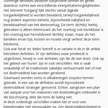
Sommige definities bevatten subjectieve termen en geven
daardoor ruimte aan verschillende interpretatiemogelijkheden.
Het element ‘toegang’ lijkt slechts vanuit digitale
toegankelijkheid te worden benaderd, terwijl toegankelijkheid
nog andere aspecten behelst, bijvoorbeeld nabijheid en
bereikbaarheid van het deelvoertuig. De term ‘dichtbij’ hierbij
gebruiken is alleen interessant als het voertuig ook bereikbaar is.
Een voertuig kan hemelsbreed ‘dichtbij’ staan, maar als het
bereiken ervan tijd, kosten en moeite vergt verliest deze term
betekenis.
Ook wat ‘bezit’ en ‘delen’ betreft is er variatie in de in dit artikel
betrokken definities. Er zijn definities waar privébezit is
uitgesloten, terwijl er ook definities zijn die dit niet doen. Ook op
het gebied van ‘huren’ zijn er ook verschillen. Het is vaak
onduidelijk of de traditionele zakelijke verhuurmarkt wel of niet
tot deelmobiliteit kan worden gerekend.
Daarnaast worden soms in afbakeningen onjuiste termen
gebruikt. In een van de definities wordt bijvoorbeeld
deelmobiliteit ‘strategie’ genoemd. Echter, aangezien een plan
van aanpak voor het realiseren van doelstellingen ontbreekt in
die beschrijving, dekt die term de lading niet.
Al deze onderlinge verschillen maken het er voor een
beleidsmaker niet eenvoudiger op. Om deelmobiliteitsbeleid te