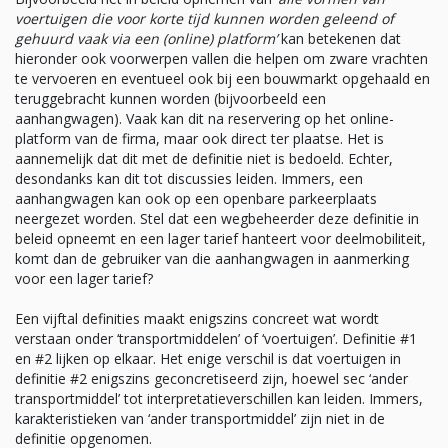
voertuigen die voor korte tijd kunnen worden geleend of
gehuurd vaak via een (online) platform’
kan betekenen dat
hieronder ook voorwerpen vallen die helpen om zware vrachten
te vervoeren en eventueel ook bij een bouwmarkt opgehaald en
teruggebracht kunnen worden (bijvoorbeeld een
aanhangwagen). Vaak kan dit na reservering op het online-
platform van de firma, maar ook direct ter plaatse. Het is
aannemelijk dat dit met de definitie niet is bedoeld. Echter,
desondanks kan dit tot discussies leiden. Immers, een
aanhangwagen kan ook op een openbare parkeerplaats
neergezet worden. Stel dat een wegbeheerder deze definitie in
beleid opneemt en een lager tarief hanteert voor deelmobiliteit,
komt dan de gebruiker van die aanhangwagen in aanmerking
voor een lager tarief?
Een vijftal definities maakt enigszins concreet wat wordt
verstaan onder ‘transportmiddelen’ of ‘voertuigen’. Definitie #1
en #2 lijken op elkaar. Het enige verschil is dat voertuigen in
definitie #2 enigszins geconcretiseerd zijn, hoewel sec ‘ander
transportmiddel’ tot interpretatieverschillen kan leiden. Immers,
karakteristieken van ‘ander transportmiddel’ zijn niet in de
definitie opgenomen.