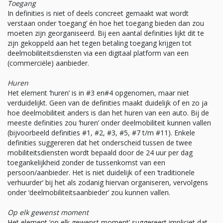
Toegang
In definities is niet of deels concreet gemaakt wat wordt
verstaan onder ‘toegang’ én hoe het toegang bieden dan zou
moeten zijn georganiseerd. Bij een aantal definities lijkt dit te
zijn gekoppeld aan het tegen betaling toegang krijgen tot
deelmobiliteitsdiensten via een digitaal platform van een
(commerciële) aanbieder.
Huren
Het element ‘huren’ is in #3 en#4 opgenomen, maar niet
verduidelijkt. Geen van de definities maakt duidelijk of en zo ja
hoe deelmobiliteit anders is dan het huren van een auto. Bij de
meeste definities zou ‘huren’ onder deelmobiliteit kunnen vallen
(bijvoorbeeld definities #1, #2, #3, #5, #7 t/m #11). Enkele
definities suggereren dat het onderscheid tussen de twee
mobiliteitsdiensten wordt bepaald door de 24 uur per dag
toegankelijkheid zonder de tussenkomst van een
persoon/aanbieder. Het is niet duidelijk of een ‘traditionele
verhuurder’ bij het als zodanig hiervan organiseren, vervolgens
onder ‘deelmobiliteitsaanbieder’ zou kunnen vallen.
Op elk gewenst moment
Het element ‘op elk gewenst moment’ suggereert impliciet dat