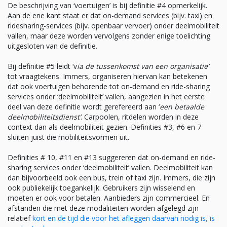
De beschrijving van ‘voertuigen’ is bij definitie #4 opmerkelijk.
Aan de ene kant staat er dat on-demand services (bijv. taxi) en
ridesharing-services (bijv. openbaar vervoer) onder deelmobiliteit
vallen, maar deze worden vervolgens zonder enige toelichting
uitgesloten van de definitie.
Bij definitie #5 leidt ‘v
ia de tussenkomst van een organisatie’
tot vraagtekens. Immers, organiseren hiervan kan betekenen
dat ook voertuigen behorende tot on-demand en ride-sharing
services onder ‘deelmobiliteit’ vallen, aangezien in het eerste
deel van deze definitie wordt gerefereerd aan ‘
een betaalde
deelmobiliteitsdienst’
. Carpoolen, ritdelen worden in deze
context dan als deelmobiliteit gezien. Definities #3, #6 en 7
sluiten juist die mobiliteitsvormen uit.
Definities # 10, #11 en #13 suggereren dat on-demand en ride-
sharing services onder ‘deelmobiliteit’ vallen. Deelmobiliteit kan
dan bijvoorbeeld ook een bus, trein of taxi zijn. Immers, die zijn
ook publiekelijk toegankelijk. Gebruikers zijn wisselend en
moeten er ook voor betalen. Aanbieders zijn commercieel. En
afstanden die met deze modaliteiten worden afgelegd zijn
relatief
kort en de tijd die voor het afleggen daarvan nodig is, is