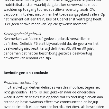
mobiliteitsdiensten waarbij de gebruiker onverwachts moet
wachten op toegang tot het specifieke voertuig, zoals OV,
carpoolen, ritdelen, niet binnen het toepassingsgebied vallen. Op
het moment dat een trein, bus of Uber-dienst vertraging heeft,
is er geen sprake meer van ´op elk gewenst moment´.
Delen/gedeeld gebruik
Kenmerken van ‘delen of ‘gedeeld gebruik’ verschillen in
definities. Definitie #6 stelt bijvoorbeeld dat de gebruiker het
deelvoertuig niet bezit, terwijl definities #5, #8 en #9 juist
benoemen dat het ter beschikking gestelde deelvoertuig
privébezit van iemand kan zijn.
Bevindingen en conclusie
Probleemverkenning
In dit artikel zijn dertien definities van deelmobiliteit tegen het
licht gehouden. Hierbij is ‘sec’ gekeken naar de onderdelen
waaruit deze definities zijn opgebouwd en toetsing hiervan aan
criteria op basis waarvan effectieve communicatie en begrip
over deelmobiliteit kan worden bereikt. Het dient als bescheiden