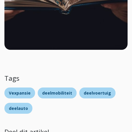
Tags
Vexpansie
deelmobiliteit
deelvoertuig
deelauto
Deel dit artikel