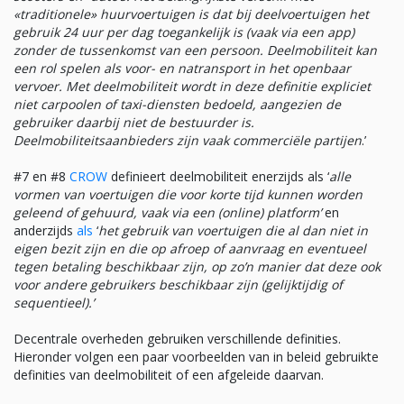
«traditionele» huurvoertuigen is dat bij deelvoertuigen het
gebruik 24 uur per dag toegankelijk is (vaak via een app)
zonder de tussenkomst van een persoon. Deelmobiliteit kan
een rol spelen als voor- en natransport in het openbaar
vervoer. Met deelmobiliteit wordt in deze definitie expliciet
niet carpoolen of taxi-diensten bedoeld, aangezien de
gebruiker daarbij niet de bestuurder is.
Deelmobiliteitsaanbieders zijn vaak commerciële partijen
.’
#7 en #8
CROW
definieert deelmobiliteit enerzijds als ‘
alle
vormen van voertuigen die voor korte tijd kunnen worden
geleend of gehuurd, vaak via een (online) platform’
en
anderzijds
als
‘
het gebruik van voertuigen die al dan niet in
eigen bezit zijn en die op afroep of aanvraag en eventueel
tegen betaling beschikbaar zijn, op zo’n manier dat deze ook
voor andere gebruikers beschikbaar zijn (gelijktijdig of
sequentieel).’
Decentrale overheden gebruiken verschillende definities.
Hieronder volgen een paar voorbeelden van in beleid gebruikte
definities van deelmobiliteit of een afgeleide daarvan.