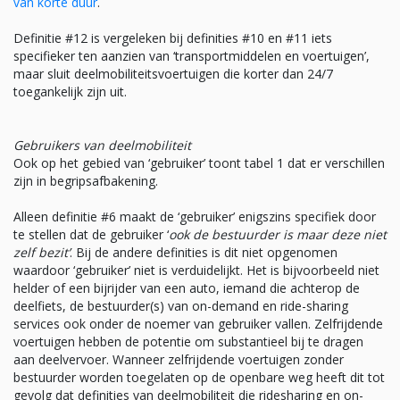
van korte duur
.
Definitie #12 is vergeleken bij definities #10 en #11 iets
specifieker ten aanzien van ‘transportmiddelen en voertuigen’,
maar sluit deelmobiliteitsvoertuigen die korter dan 24/7
toegankelijk zijn uit.
Gebruikers van deelmobiliteit
Ook op het gebied van ‘gebruiker’ toont tabel 1 dat er verschillen
zijn in begripsafbakening.
Alleen definitie #6 maakt de ‘gebruiker’ enigszins specifiek door
te stellen dat de gebruiker ‘
ook de bestuurder is maar deze niet
zelf bezit’
. Bij de andere definities is dit niet opgenomen
waardoor ‘gebruiker’ niet is verduidelijkt. Het is bijvoorbeeld niet
helder of een bijrijder van een auto, iemand die achterop de
deelfiets, de bestuurder(s) van on-demand en ride-sharing
services ook onder de noemer van gebruiker vallen. Zelfrijdende
voertuigen hebben de potentie om substantieel bij te dragen
aan deelvervoer. Wanneer zelfrijdende voertuigen zonder
bestuurder worden toegelaten op de openbare weg heeft dit tot
gevolg dat definities van deelmobiliteit die ridesharing en on-