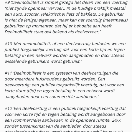
#9 ‘Deelmobiliteit is simpel gezegd het delen van een voertuig
(niet zijnde openbaar vervoer). In de huidige praktijk meestal
een auto, scooter, (elektrische) fiets of bakfiets. De gebruiker
is niet de (enige) eigenaar, maar kan het voertuig (meermaals)
gebruiken op momenten dat hij er behoefte aan heeft.
Deelmobiliteit staat ook bekend als deelvervoer.’
#10 ‘Met deelmobiliteit, of een deelvoertuig bedoelen we een
publiek toegankelijk voertuig dat voor een korte tijd en tegen
betaling in een netwerk worden aangeboden en door steeds
wisselende gebruikers wordt gebruikt.’
#11 ‘Deelmobiliteit is een systeem van deelvoertuigen die
door meerdere huishoudens gebruikt worden. Een
deelvoertuig: een publiek toegankelijk voertuig, dat voor een
korte duur (tijd) en tegen betaling in een netwerk wordt
aangeboden door een commerciële aanbieder.’
#12 ‘Een deelvoertuig is een publiek toegankelijk voertuig dat
voor een korte tijd en tegen betaling wordt aangeboden door
een (commerciële) aanbieder, in de openbare ruimte, 24/7,
zonder tussenkomst van de aanbieder, door steeds
wisselende gebruikers wordt gebruikt en waarbij keus is uit