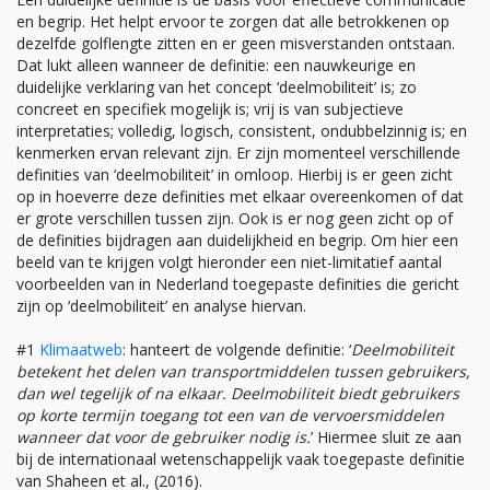
en begrip. Het helpt ervoor te zorgen dat alle betrokkenen op
dezelfde golflengte zitten en er geen misverstanden ontstaan.
Dat lukt alleen wanneer de definitie: een nauwkeurige en
duidelijke verklaring van het concept ‘deelmobiliteit’ is; zo
concreet en specifiek mogelijk is; vrij is van subjectieve
interpretaties; volledig, logisch, consistent, ondubbelzinnig is; en
kenmerken ervan relevant zijn. Er zijn momenteel verschillende
definities van ‘deelmobiliteit’ in omloop. Hierbij is er geen zicht
op in hoeverre deze definities met elkaar overeenkomen of dat
er grote verschillen tussen zijn. Ook is er nog geen zicht op of
de definities bijdragen aan duidelijkheid en begrip. Om hier een
beeld van te krijgen volgt hieronder een niet-limitatief aantal
voorbeelden van in Nederland toegepaste definities die gericht
zijn op ‘deelmobiliteit’ en analyse hiervan.
#1
Klimaatweb
: hanteert de volgende definitie: ‘
Deelmobiliteit
betekent het delen van transportmiddelen tussen gebruikers,
dan wel tegelijk of na elkaar. Deelmobiliteit biedt gebruikers
op korte termijn toegang tot een van de vervoersmiddelen
wanneer dat voor de gebruiker nodig is.
’ Hiermee sluit ze aan
bij de internationaal wetenschappelijk vaak toegepaste definitie
van Shaheen et al., (2016).