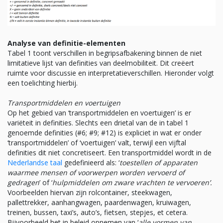
Analyse van definitie-elementen
Tabel 1 toont verschillen in begripsafbakening binnen de niet
limitatieve lijst van definities van deelmobiliteit. Dit creëert
ruimte voor discussie en interpretatieverschillen. Hieronder volgt
een toelichting hierbij.
Transportmiddelen en voertuigen
Op het gebied van ‘transportmiddelen en voertuigen’ is er
variëteit in definities. Slechts een drietal van de in tabel 1
genoemde definities (#6; #9; #12) is expliciet in wat er onder
‘transportmiddelen’ of ‘voertuigen’ valt, terwijl een vijftal
definities dit niet concretiseert. Een transportmiddel wordt in de
Nederlandse taal
gedefinieerd als: ‘
toestellen of apparaten
waarmee mensen of voorwerpen worden vervoerd of
gedragen
’ of ‘
hulpmiddelen om zware vrachten te vervoeren’.
Voorbeelden hiervan zijn rolcontainer, steekwagen,
pallettrekker, aanhangwagen, paardenwagen, kruiwagen,
treinen, bussen, taxi’s, auto’s, fietsen, stepjes, et cetera.
Bijvoorbeeld het in beleid opnemen van ‘
alle vormen van