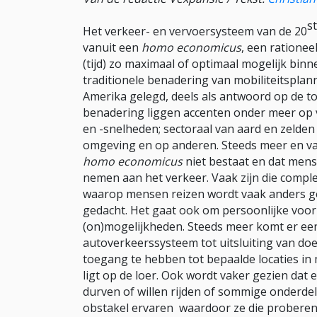
s
Het verkeer- en vervoersysteem van de 20
vanuit een
homo economicus
, een ratione
(tijd) zo maximaal of optimaal mogelijk bi
traditionele benadering van mobiliteitsplanni
Amerika gelegd, deels als antwoord op de 
benadering liggen accenten onder meer op ve
en -snelheden; sectoraal van aard en zelde
omgeving en op anderen. Steeds meer en va
homo economicus
niet bestaat en dat men
nemen aan het verkeer. Vaak zijn die compl
waarop mensen reizen wordt vaak anders ge
gedacht. Het gaat ook om persoonlijke voor
(on)mogelijkheden. Steeds meer komt er een 
autoverkeerssysteem tot uitsluiting van do
toegang te hebben tot bepaalde locaties i
ligt op de loer. Ook wordt vaker gezien dat
durven of willen rijden of sommige onderde
obstakel ervaren waardoor ze die proberen 