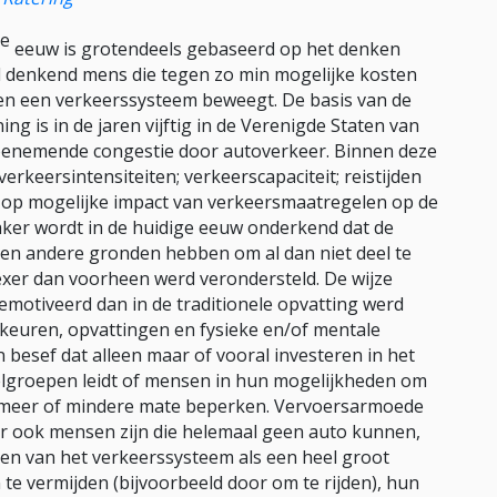
te
eeuw is grotendeels gebaseerd op het denken
el denkend mens die tegen zo min mogelijke kosten
nnen een verkeerssysteem beweegt. De basis van de
ng is in de jaren vijftig in de Verenigde Staten van
toenemende congestie door autoverkeer. Binnen deze
rkeersintensiteiten; verkeerscapaciteit; reistijden
n op mogelijke impact van verkeersmaatregelen op de
ker wordt in de huidige eeuw onderkend dat de
sen andere gronden hebben om al dan niet deel te
exer dan voorheen werd verondersteld. De wijze
motiveerd dan in de traditionele opvatting werd
keuren, opvattingen en fysieke en/of mentale
besef dat alleen maar of vooral investeren in het
elgroepen leidt of mensen in hun mogelijkheden om
n meer of mindere mate beperken. Vervoersarmoede
 er ook mensen zijn die helemaal geen auto kunnen,
len van het verkeerssysteem als een heel groot
te vermijden (bijvoorbeeld door om te rijden), hun