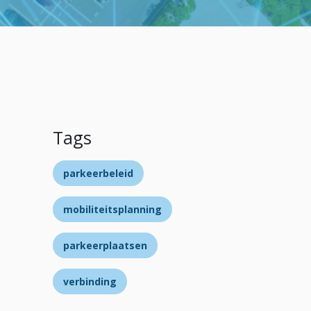
Tags
parkeerbeleid
mobiliteitsplanning
parkeerplaatsen
verbinding