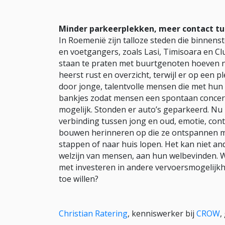
Minder parkeerplekken, meer contact t
In Roemenië zijn talloze steden die binnen
en voetgangers, zoals Lasi, Timisoara en Cl
staan te praten met buurtgenoten hoeven ni
heerst rust en overzicht, terwijl er op een 
door jonge, talentvolle mensen die met hun
bankjes zodat mensen een spontaan concert 
mogelijk. Stonden er auto’s geparkeerd. Nu 
verbinding tussen jong en oud, emotie, conta
bouwen herinneren op die ze ontspannen me
stappen of naar huis lopen. Het kan niet an
welzijn van mensen, aan hun welbevinden. 
met investeren in andere vervoersmogelijkhe
toe willen?
Christian Ratering
, kenniswerker bij
CROW
,