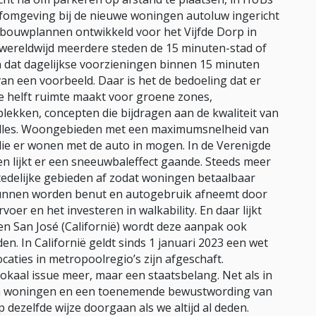
eefomgeving bij de nieuwe woningen autoluw ingericht
bouwplannen ontwikkeld voor het Vijfde Dorp in
n wereldwijd meerdere steden de 15 minuten-stad of
n dat dagelijkse voorzieningen binnen 15 minuten
rvan een voorbeeld. Daar is het de bedoeling dat er
e helft ruimte maakt voor groene zones,
lekken, concepten die bijdragen aan de kwaliteit van
rilles. Woongebieden met een maximumsnelheid van
ie er wonen met de auto in mogen. In de Verenigde
 en lijkt er een sneeuwbaleffect gaande. Steeds meer
tedelijke gebieden af zodat woningen betaalbaar
unnen worden benut en autogebruik afneemt door
er en het investeren in walkability. En daar lijkt
) en San José (Californië) wordt deze aanpak ook
n. In Californië geldt sinds 1 januari 2023 een wet
ties in metropoolregio’s zijn afgeschaft.
okaal issue meer, maar een staatsbelang. Net als in
aan woningen en een toenemende bewustwording van
dezelfde wijze doorgaan als we altijd al deden.