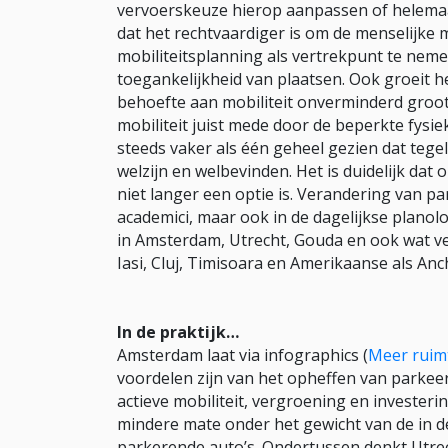
vervoerskeuze hierop aanpassen of helemaal
dat het rechtvaardiger is om de menselijke 
mobiliteitsplanning als vertrekpunt te neme
toegankelijkheid van plaatsen. Ook groeit het
behoefte aan mobiliteit onverminderd groo
mobiliteit juist mede door de beperkte fysi
steeds vaker als één geheel gezien dat tegel
welzijn en welbevinden. Het is duidelijk da
niet langer een optie is. Verandering van par
academici, maar ook in de dagelijkse planolog
in Amsterdam, Utrecht, Gouda en ook wat ve
Iasi, Cluj, Timisoara en Amerikaanse als Anc
In de praktijk…
Amsterdam laat via infographics (
Meer ruim
voordelen zijn van het opheffen van parkee
actieve mobiliteit, vergroening en investeri
mindere mate onder het gewicht van de in d
parkerende auto’s. Ondertussen denkt Utre