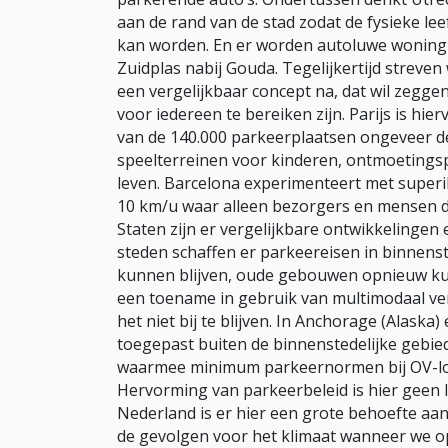
aan de rand van de stad zodat de fysieke l
kan worden. En er worden autoluwe woning
Zuidplas nabij Gouda. Tegelijkertijd streve
een vergelijkbaar concept na, dat wil zegge
voor iedereen te bereiken zijn. Parijs is hie
van de 140.000 parkeerplaatsen ongeveer d
speelterreinen voor kinderen, ontmoetingsp
leven. Barcelona experimenteert met supe
10 km/u waar alleen bezorgers en mensen d
Staten zijn er vergelijkbare ontwikkelingen
steden schaffen er parkeereisen in binnens
kunnen blijven, oude gebouwen opnieuw k
een toename in gebruik van multimodaal vervo
het niet bij te blijven. In Anchorage (Alaska
toegepast buiten de binnenstedelijke gebiede
waarmee minimum parkeernormen bij OV-loca
Hervorming van parkeerbeleid is hier geen l
Nederland is er hier een grote behoefte 
de gevolgen voor het klimaat wanneer we op 