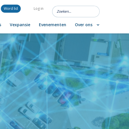
Word lid
Log in
s
Vexpansie
Evenementen
Over ons