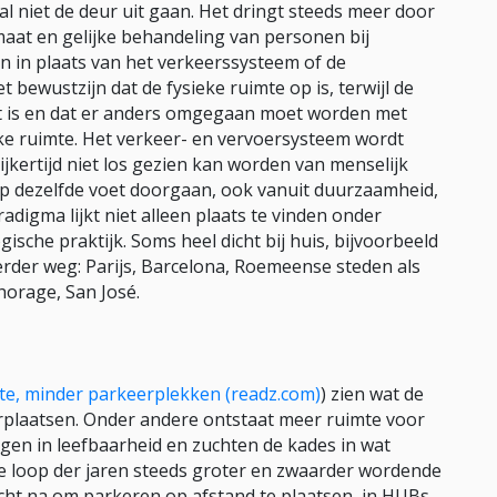
 niet de deur uit gaan. Het dringt steeds meer door
maat en gelijke behandeling van personen bij
n in plaats van het verkeerssysteem of de
 bewustzijn dat de fysieke ruimte op is, terwijl de
t is en dat er anders omgegaan moet worden met
eke ruimte. Het verkeer- en vervoersysteem wordt
ijkertijd niet los gezien kan worden van menselijk
t op dezelfde voet doorgaan, ook vanuit duurzaamheid,
adigma lijkt niet alleen plaats te vinden onder
ische praktijk. Soms heel dicht bij huis, bijvoorbeeld
rder weg: Parijs, Barcelona, Roemeense steden als
horage, San José.
te, minder parkeerplekken (readz.com)
) zien wat de
rplaatsen. Onder andere ontstaat meer ruimte voor
ngen in leefbaarheid en zuchten de kades in wat
e loop der jaren steeds groter en zwaarder wordende
cht na om parkeren op afstand te plaatsen, in HUBs