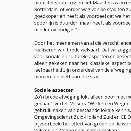
mobiliteitshub: tussen het Maasterras en de
Rotterdam, of verder weg van de stad ten zu
goedkoper en heeft als voordeel dat we het 
spoorlijn is duurder, maar heeft als voorde
minder ov nodig is.”
Door het meenemen van al die verschillend
realiseren van brede welvaart. Dat wil zegg
voor sociale en culturele aspecten en de le
alleen gekeken naar het ‘klassieke’ aspect 
leefbaarheid zijn onderdeel van de afweging
mooiere en leefbaardere stad.
Sociale aspecten
Zo’n brede afweging lukt alleen door met m
gedaan”, vertelt Vissers. “Wikken en Wegen i
gebruikmaken van bestaande lokale kennis, ke
Omgevingsdienst Zuid-Holland Zuid en CE Del
bijvoorbeeld het effect van groen op de wo
Wikken en Wegen snel meters maken.”