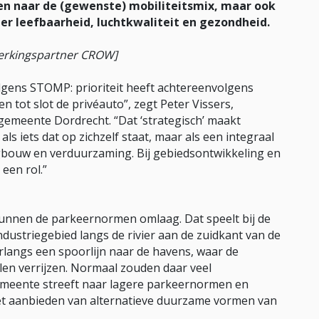
en naar de (gewenste) mobiliteitsmix, maar ook
er leefbaarheid, luchtkwaliteit en gezondheid.
werkingspartner CROW]
olgens STOMP: prioriteit heeft achtereenvolgens
 tot slot de privéauto”, zegt Peter Vissers,
 gemeente Dordrecht. “Dat ‘strategisch’ maakt
als iets dat op zichzelf staat, maar als een integraal
gbouw en verduurzaming. Bij gebiedsontwikkeling en
een rol.”
unnen de parkeernormen omlaag. Dat speelt bij de
dustriegebied langs de rivier aan de zuidkant van de
 erlangs een spoorlijn naar de havens, waar de
len verrijzen. Normaal zouden daar veel
emeente streeft naar lagere parkeernormen en
het aanbieden van alternatieve duurzame vormen van