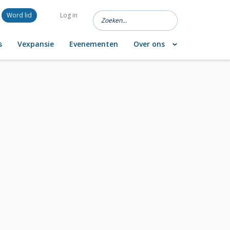
Word lid
Log in
s
Vexpansie
Evenementen
Over ons