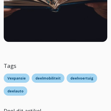
Tags
Vexpansie
deelmobiliteit
deelvoertuig
deelauto
Deel dit artikel