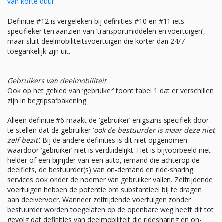
van korte duur
.
Definitie #12 is vergeleken bij definities #10 en #11 iets
specifieker ten aanzien van ‘transportmiddelen en voertuigen’,
maar sluit deelmobiliteitsvoertuigen die korter dan 24/7
toegankelijk zijn uit.
Gebruikers van deelmobiliteit
Ook op het gebied van ‘gebruiker’ toont tabel 1 dat er verschillen
zijn in begripsafbakening.
Alleen definitie #6 maakt de ‘gebruiker’ enigszins specifiek door
te stellen dat de gebruiker ‘
ook de bestuurder is maar deze niet
zelf bezit’
. Bij de andere definities is dit niet opgenomen
waardoor ‘gebruiker’ niet is verduidelijkt. Het is bijvoorbeeld niet
helder of een bijrijder van een auto, iemand die achterop de
deelfiets, de bestuurder(s) van on-demand en ride-sharing
services ook onder de noemer van gebruiker vallen. Zelfrijdende
voertuigen hebben de potentie om substantieel bij te dragen
aan deelvervoer. Wanneer zelfrijdende voertuigen zonder
bestuurder worden toegelaten op de openbare weg heeft dit tot
gevolg dat definities van deelmobiliteit die ridesharing en on-