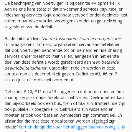
De beschrijving van ‘voertuigen’ is bij definitie #4 opmerkelijk.
Aan de ene kant staat er dat on-demand services (bijv. taxi) en
ridesharing-services (bijv. openbaar vervoer) onder deelmobiliteit
vallen, maar deze worden vervolgens zonder enige toelichting
uitgesloten van de definitie.
Bij definitie #5 leidt ‘v
ia de tussenkomst van een organisatie’
tot vraagtekens. Immers, organiseren hiervan kan betekenen
dat ook voertuigen behorende tot on-demand en ride-sharing
services onder ‘deelmobiliteit’ vallen, aangezien in het eerste
deel van deze definitie wordt gerefereerd aan ‘
een betaalde
deelmobiliteitsdienst’
. Carpoolen, ritdelen worden in deze
context dan als deelmobiliteit gezien. Definities #3, #6 en 7
sluiten juist die mobiliteitsvormen uit.
Definities # 10, #11 en #13 suggereren dat on-demand en ride-
sharing services onder ‘deelmobiliteit’ vallen. Deelmobiliteit kan
dan bijvoorbeeld ook een bus, trein of taxi zijn. Immers, die zijn
ook publiekelijk toegankelijk. Gebruikers zijn wisselend en
moeten er ook voor betalen. Aanbieders zijn commercieel. En
afstanden die met deze modaliteiten worden afgelegd zijn
relatief
kort en de tijd die voor het afleggen daarvan nodig is, is