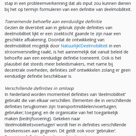
stap in een probleemverkenning dat als input zou kunnen dienen
bij het op termijn formuleren van een definitie van deelmobiliteit.
Toenemende behoefte aan eenduidige definitie
Gezien de diversiteit aan in gebruik zijnde definities van
deelmobiliteit lijkt er een zoektocht gaande te zijn naar een
geschikte afbakening. Doordat de ontwikkeling van
deelmobiliteit mogelijk door
Natuurlijk!Deelmobiliteit
in een
stroomversnelling raakt, is het aannemelijk dat vanuit beleid de
behoefte aan een eenduidige definitie toeneemt. Ook is het
plausibel dat steeds meer beleidsmakers, met name bij
decentrale overheden, definities zelf ontwikkelen zolang er geen
eenduidige definitie beschikbaar is.
Verschillende definities in omloop
In Nederland worden momenteel definities van ‘deelmobiliteit’
gebruikt die van elkaar verschillen. Elementen die in verschillende
definities terugkomen zijn: transportmiddelen/voertuigen;
gebruiker; toegang; en de organisatie van het toegankelijk
maken (bedrijfsvoering). Gekeken naar
‘deelmobiliteitsvoertuigen’ wordt hier in definities verschillende
betekenissen aan gegeven. Dit geldt ook voor ‘gebruiker’.