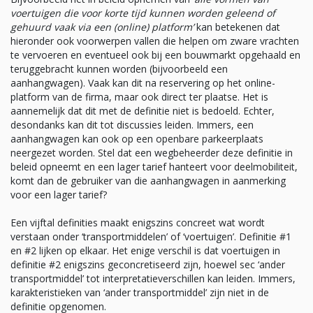
voertuigen die voor korte tijd kunnen worden geleend of
gehuurd vaak via een (online) platform’
kan betekenen dat
hieronder ook voorwerpen vallen die helpen om zware vrachten
te vervoeren en eventueel ook bij een bouwmarkt opgehaald en
teruggebracht kunnen worden (bijvoorbeeld een
aanhangwagen). Vaak kan dit na reservering op het online-
platform van de firma, maar ook direct ter plaatse. Het is
aannemelijk dat dit met de definitie niet is bedoeld. Echter,
desondanks kan dit tot discussies leiden. Immers, een
aanhangwagen kan ook op een openbare parkeerplaats
neergezet worden. Stel dat een wegbeheerder deze definitie in
beleid opneemt en een lager tarief hanteert voor deelmobiliteit,
komt dan de gebruiker van die aanhangwagen in aanmerking
voor een lager tarief?
Een vijftal definities maakt enigszins concreet wat wordt
verstaan onder ‘transportmiddelen’ of ‘voertuigen’. Definitie #1
en #2 lijken op elkaar. Het enige verschil is dat voertuigen in
definitie #2 enigszins geconcretiseerd zijn, hoewel sec ‘ander
transportmiddel’ tot interpretatieverschillen kan leiden. Immers,
karakteristieken van ‘ander transportmiddel’ zijn niet in de
definitie opgenomen.