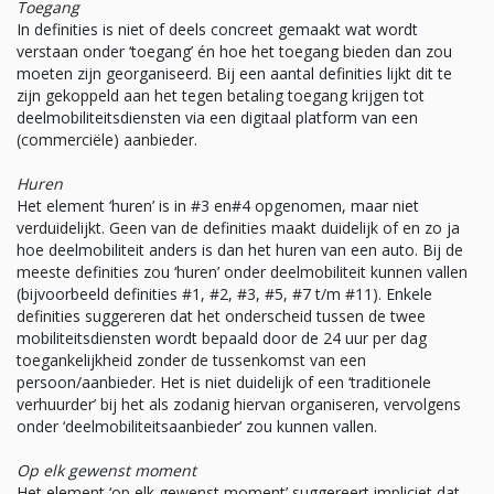
Toegang
In definities is niet of deels concreet gemaakt wat wordt
verstaan onder ‘toegang’ én hoe het toegang bieden dan zou
moeten zijn georganiseerd. Bij een aantal definities lijkt dit te
zijn gekoppeld aan het tegen betaling toegang krijgen tot
deelmobiliteitsdiensten via een digitaal platform van een
(commerciële) aanbieder.
Huren
Het element ‘huren’ is in #3 en#4 opgenomen, maar niet
verduidelijkt. Geen van de definities maakt duidelijk of en zo ja
hoe deelmobiliteit anders is dan het huren van een auto. Bij de
meeste definities zou ‘huren’ onder deelmobiliteit kunnen vallen
(bijvoorbeeld definities #1, #2, #3, #5, #7 t/m #11). Enkele
definities suggereren dat het onderscheid tussen de twee
mobiliteitsdiensten wordt bepaald door de 24 uur per dag
toegankelijkheid zonder de tussenkomst van een
persoon/aanbieder. Het is niet duidelijk of een ‘traditionele
verhuurder’ bij het als zodanig hiervan organiseren, vervolgens
onder ‘deelmobiliteitsaanbieder’ zou kunnen vallen.
Op elk gewenst moment
Het element ‘op elk gewenst moment’ suggereert impliciet dat