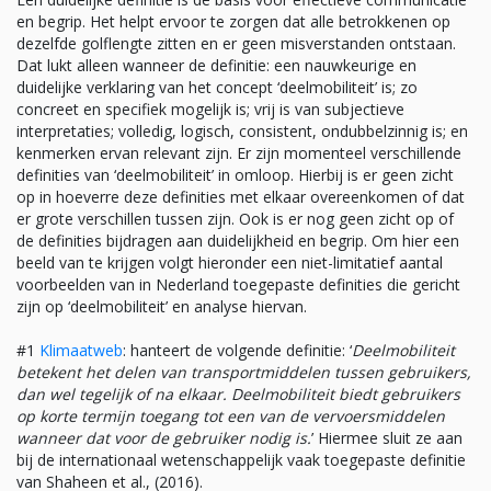
en begrip. Het helpt ervoor te zorgen dat alle betrokkenen op
dezelfde golflengte zitten en er geen misverstanden ontstaan.
Dat lukt alleen wanneer de definitie: een nauwkeurige en
duidelijke verklaring van het concept ‘deelmobiliteit’ is; zo
concreet en specifiek mogelijk is; vrij is van subjectieve
interpretaties; volledig, logisch, consistent, ondubbelzinnig is; en
kenmerken ervan relevant zijn. Er zijn momenteel verschillende
definities van ‘deelmobiliteit’ in omloop. Hierbij is er geen zicht
op in hoeverre deze definities met elkaar overeenkomen of dat
er grote verschillen tussen zijn. Ook is er nog geen zicht op of
de definities bijdragen aan duidelijkheid en begrip. Om hier een
beeld van te krijgen volgt hieronder een niet-limitatief aantal
voorbeelden van in Nederland toegepaste definities die gericht
zijn op ‘deelmobiliteit’ en analyse hiervan.
#1
Klimaatweb
: hanteert de volgende definitie: ‘
Deelmobiliteit
betekent het delen van transportmiddelen tussen gebruikers,
dan wel tegelijk of na elkaar. Deelmobiliteit biedt gebruikers
op korte termijn toegang tot een van de vervoersmiddelen
wanneer dat voor de gebruiker nodig is.
’ Hiermee sluit ze aan
bij de internationaal wetenschappelijk vaak toegepaste definitie
van Shaheen et al., (2016).