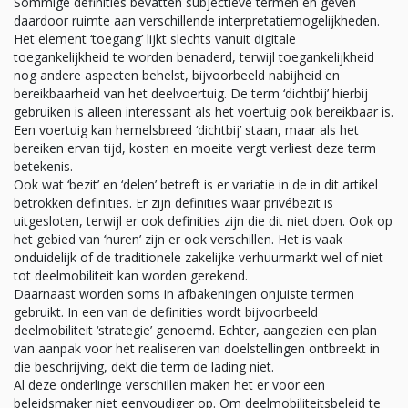
Sommige definities bevatten subjectieve termen en geven
daardoor ruimte aan verschillende interpretatiemogelijkheden.
Het element ‘toegang’ lijkt slechts vanuit digitale
toegankelijkheid te worden benaderd, terwijl toegankelijkheid
nog andere aspecten behelst, bijvoorbeeld nabijheid en
bereikbaarheid van het deelvoertuig. De term ‘dichtbij’ hierbij
gebruiken is alleen interessant als het voertuig ook bereikbaar is.
Een voertuig kan hemelsbreed ‘dichtbij’ staan, maar als het
bereiken ervan tijd, kosten en moeite vergt verliest deze term
betekenis.
Ook wat ‘bezit’ en ‘delen’ betreft is er variatie in de in dit artikel
betrokken definities. Er zijn definities waar privébezit is
uitgesloten, terwijl er ook definities zijn die dit niet doen. Ook op
het gebied van ‘huren’ zijn er ook verschillen. Het is vaak
onduidelijk of de traditionele zakelijke verhuurmarkt wel of niet
tot deelmobiliteit kan worden gerekend.
Daarnaast worden soms in afbakeningen onjuiste termen
gebruikt. In een van de definities wordt bijvoorbeeld
deelmobiliteit ‘strategie’ genoemd. Echter, aangezien een plan
van aanpak voor het realiseren van doelstellingen ontbreekt in
die beschrijving, dekt die term de lading niet.
Al deze onderlinge verschillen maken het er voor een
beleidsmaker niet eenvoudiger op. Om deelmobiliteitsbeleid te