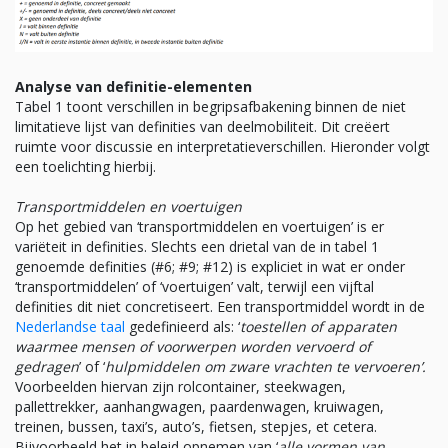
Analyse van definitie-elementen
Tabel 1 toont verschillen in begripsafbakening binnen de niet
limitatieve lijst van definities van deelmobiliteit. Dit creëert
ruimte voor discussie en interpretatieverschillen. Hieronder volgt
een toelichting hierbij.
Transportmiddelen en voertuigen
Op het gebied van ‘transportmiddelen en voertuigen’ is er
variëteit in definities. Slechts een drietal van de in tabel 1
genoemde definities (#6; #9; #12) is expliciet in wat er onder
‘transportmiddelen’ of ‘voertuigen’ valt, terwijl een vijftal
definities dit niet concretiseert. Een transportmiddel wordt in de
Nederlandse taal
gedefinieerd als: ‘
toestellen of apparaten
waarmee mensen of voorwerpen worden vervoerd of
gedragen
’ of ‘
hulpmiddelen om zware vrachten te vervoeren’.
Voorbeelden hiervan zijn rolcontainer, steekwagen,
pallettrekker, aanhangwagen, paardenwagen, kruiwagen,
treinen, bussen, taxi’s, auto’s, fietsen, stepjes, et cetera.
Bijvoorbeeld het in beleid opnemen van ‘
alle vormen van