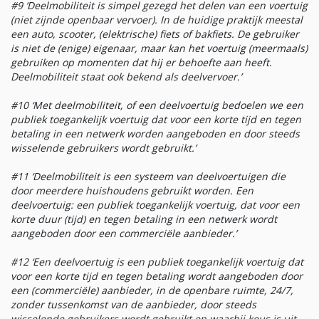
#9 ‘Deelmobiliteit is simpel gezegd het delen van een voertuig
(niet zijnde openbaar vervoer). In de huidige praktijk meestal
een auto, scooter, (elektrische) fiets of bakfiets. De gebruiker
is niet de (enige) eigenaar, maar kan het voertuig (meermaals)
gebruiken op momenten dat hij er behoefte aan heeft.
Deelmobiliteit staat ook bekend als deelvervoer.’
#10 ‘Met deelmobiliteit, of een deelvoertuig bedoelen we een
publiek toegankelijk voertuig dat voor een korte tijd en tegen
betaling in een netwerk worden aangeboden en door steeds
wisselende gebruikers wordt gebruikt.’
#11 ‘Deelmobiliteit is een systeem van deelvoertuigen die
door meerdere huishoudens gebruikt worden. Een
deelvoertuig: een publiek toegankelijk voertuig, dat voor een
korte duur (tijd) en tegen betaling in een netwerk wordt
aangeboden door een commerciële aanbieder.’
#12 ‘Een deelvoertuig is een publiek toegankelijk voertuig dat
voor een korte tijd en tegen betaling wordt aangeboden door
een (commerciële) aanbieder, in de openbare ruimte, 24/7,
zonder tussenkomst van de aanbieder, door steeds
wisselende gebruikers wordt gebruikt en waarbij keus is uit