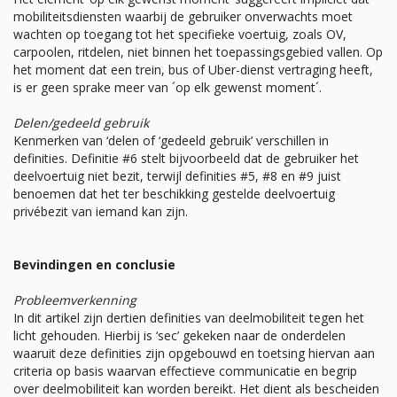
mobiliteitsdiensten waarbij de gebruiker onverwachts moet
wachten op toegang tot het specifieke voertuig, zoals OV,
carpoolen, ritdelen, niet binnen het toepassingsgebied vallen. Op
het moment dat een trein, bus of Uber-dienst vertraging heeft,
is er geen sprake meer van ´op elk gewenst moment´.
Delen/gedeeld gebruik
Kenmerken van ‘delen of ‘gedeeld gebruik’ verschillen in
definities. Definitie #6 stelt bijvoorbeeld dat de gebruiker het
deelvoertuig niet bezit, terwijl definities #5, #8 en #9 juist
benoemen dat het ter beschikking gestelde deelvoertuig
privébezit van iemand kan zijn.
Bevindingen en conclusie
Probleemverkenning
In dit artikel zijn dertien definities van deelmobiliteit tegen het
licht gehouden. Hierbij is ‘sec’ gekeken naar de onderdelen
waaruit deze definities zijn opgebouwd en toetsing hiervan aan
criteria op basis waarvan effectieve communicatie en begrip
over deelmobiliteit kan worden bereikt. Het dient als bescheiden