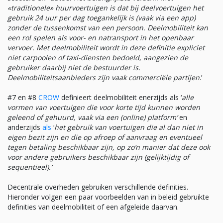
«traditionele» huurvoertuigen is dat bij deelvoertuigen het
gebruik 24 uur per dag toegankelijk is (vaak via een app)
zonder de tussenkomst van een persoon. Deelmobiliteit kan
een rol spelen als voor- en natransport in het openbaar
vervoer. Met deelmobiliteit wordt in deze definitie expliciet
niet carpoolen of taxi-diensten bedoeld, aangezien de
gebruiker daarbij niet de bestuurder is.
Deelmobiliteitsaanbieders zijn vaak commerciële partijen
.’
#7 en #8
CROW
definieert deelmobiliteit enerzijds als ‘
alle
vormen van voertuigen die voor korte tijd kunnen worden
geleend of gehuurd, vaak via een (online) platform’
en
anderzijds
als
‘
het gebruik van voertuigen die al dan niet in
eigen bezit zijn en die op afroep of aanvraag en eventueel
tegen betaling beschikbaar zijn, op zo’n manier dat deze ook
voor andere gebruikers beschikbaar zijn (gelijktijdig of
sequentieel).’
Decentrale overheden gebruiken verschillende definities.
Hieronder volgen een paar voorbeelden van in beleid gebruikte
definities van deelmobiliteit of een afgeleide daarvan.