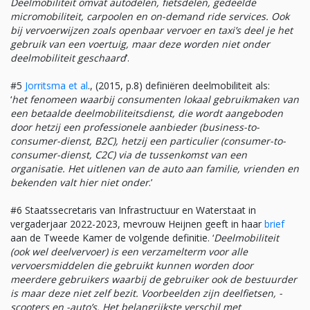
Deelmobiliteit omvat autodelen, fietsdelen, gedeelde
micromobiliteit, carpoolen en on-demand ride services. Ook
bij vervoerwijzen zoals openbaar vervoer en taxi’s deel je het
gebruik van een voertuig, maar deze worden niet onder
deelmobiliteit geschaard
’.
#5
Jorritsma et al
., (2015, p.8) definiëren deelmobiliteit als:
‘
het fenomeen waarbij consumenten lokaal gebruikmaken van
een betaalde deelmobiliteitsdienst, die wordt aangeboden
door hetzij een professionele aanbieder (business-to-
consumer-dienst, B2C), hetzij een particulier (consumer-to-
consumer-dienst, C2C) via de tussenkomst van een
organisatie. Het uitlenen van de auto aan familie, vrienden en
bekenden valt hier niet onder
.’
#6 Staatssecretaris van Infrastructuur en Waterstaat in
vergaderjaar 2022-2023, mevrouw Heijnen geeft in haar
brief
aan de Tweede Kamer de volgende definitie. ‘
Deelmobiliteit
(ook wel deelvervoer) is een verzamelterm voor alle
vervoersmiddelen die gebruikt kunnen worden door
meerdere gebruikers waarbij de gebruiker ook de bestuurder
is maar deze niet zelf bezit. Voorbeelden zijn deelfietsen, -
scooters en -auto’s. Het belangrijkste verschil met