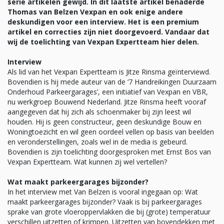
serie artikelen gewijd. In dit laatste artikel benaderde
Thomas van Belzen Vexpan en ook enige andere
deskundigen voor een interview. Het is een premium
artikel en correcties zijn niet doorgevoerd. Vandaar dat
wij de toelichting van Vexpan Expertteam hier delen.
Interview
Als lid van het Vexpan Expertteam is Jitze Rinsma geïnterviewd.
Bovendien is hij mede auteur van de ‘7 Handreikingen Duurzaam
Onderhoud Parkeergarages’, een initiatief van Vexpan en VBR,
nu werkgroep Bouwend Nederland. Jitze Rinsma heeft vooraf
aangegeven dat hij zich als schoenmaker bij zijn leest wil
houden. Hij is geen constructeur, geen deskundige Bouw en
Woningtoezicht en wil geen oordeel vellen op basis van beelden
en veronderstellingen, zoals wel in de media is gebeurd.
Bovendien is zijn toelichting doorgesproken met Ernst Bos van
Vexpan Expertteam. Wat kunnen zij wel vertellen?
Wat maakt parkeergarages bijzonder?
In het interview met Van Belzen is vooral ingegaan op: Wat
maakt parkeergarages bijzonder? Vaak is bij parkeergarages
sprake van grote vloeroppervlakken die bij (grote) temperatuur
verschillen uitzetten of krimpen. Uitzetten van bovendekken met