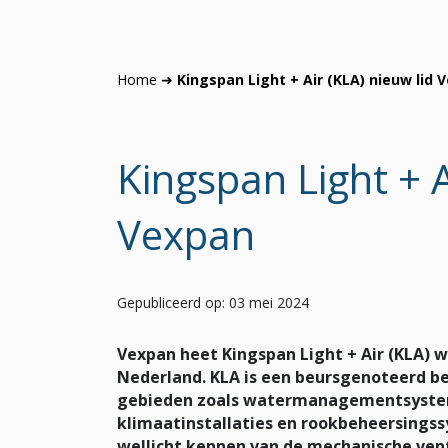
Home
➜
Kingspan Light + Air (KLA) nieuw lid 
Kingspan Light + A
Vexpan
Gepubliceerd op: 03 mei 2024
Vexpan heet Kingspan Light + Air (KLA) 
Nederland. KLA is een beursgenoteerd bed
gebieden zoals watermanagementsysteme
klimaatinstallaties en rookbeheersingss
wellicht kennen van de mechanische ven