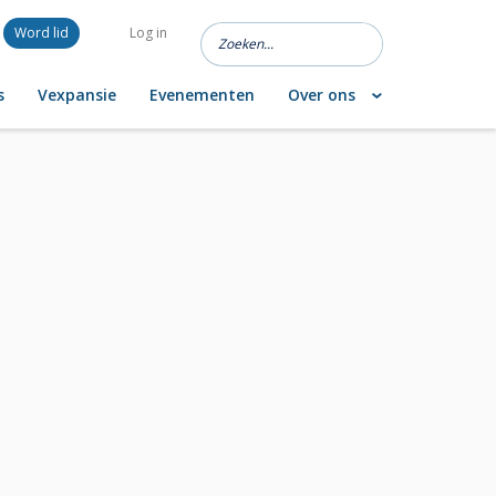
Word lid
Log in
s
Vexpansie
Evenementen
Over ons