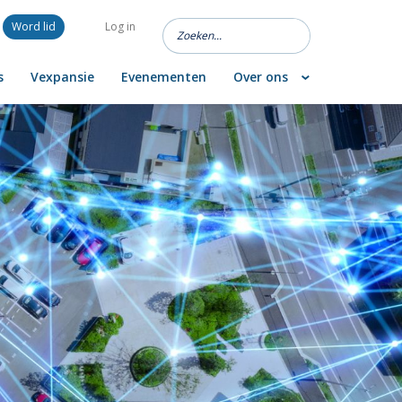
Word lid
Log in
s
Vexpansie
Evenementen
Over ons