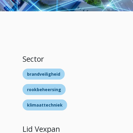
Sector
brandveiligheid
rookbeheersing
klimaattechniek
Lid Vexpan