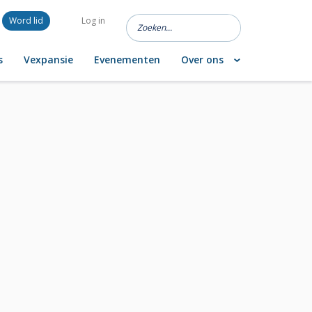
Word lid
Log in
s
Vexpansie
Evenementen
Over ons