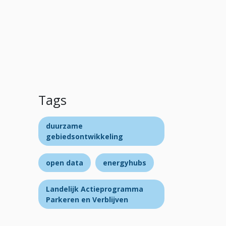
Tags
duurzame
gebiedsontwikkeling
open data
energyhubs
Landelijk Actieprogramma
Parkeren en Verblijven