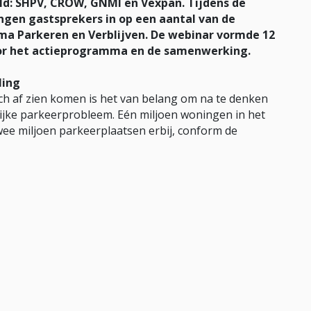
d: SHPV, CROW, GNMI en Vexpan. Tijdens de
ngen gastsprekers in op een aantal van de
ma Parkeren en Verblijven. De webinar vormde 12
 voor het actieprogramma en de samenwerking.
ling
h af zien komen is het van belang om na te denken
ijke parkeerprobleem. Eén miljoen woningen in het
twee miljoen parkeerplaatsen erbij, conform de