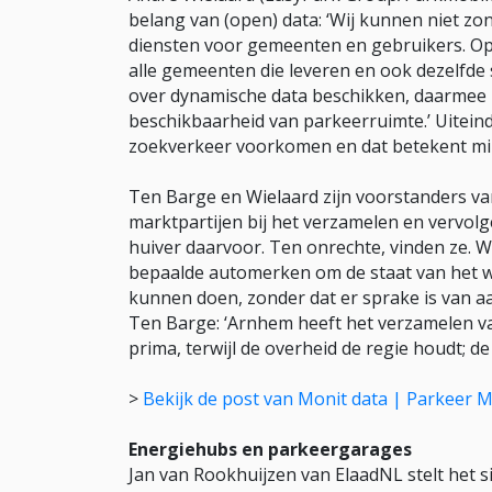
belang van (open) data: ‘Wij kunnen niet z
diensten voor gemeenten en gebruikers. Open
alle gemeenten die leveren en ook dezelfde
over dynamische data beschikken, daarmee 
beschikbaarheid van parkeerruimte.’ Uiteinde
zoekverkeer voorkomen en dat betekent min
Ten Barge en Wielaard zijn voorstanders v
marktpartijen bij het verzamelen en vervolg
huiver daarvoor. Ten onrechte, vinden ze. W
bepaalde automerken om de staat van het we
kunnen doen, zonder dat er sprake is van aa
Ten Barge: ‘Arnhem heeft het verzamelen va
prima, terwijl de overheid de regie houdt; d
>
Bekijk de post van Monit data | Parkeer 
Energiehubs en parkeergarages
Jan van Rookhuijzen van ElaadNL stelt het sim