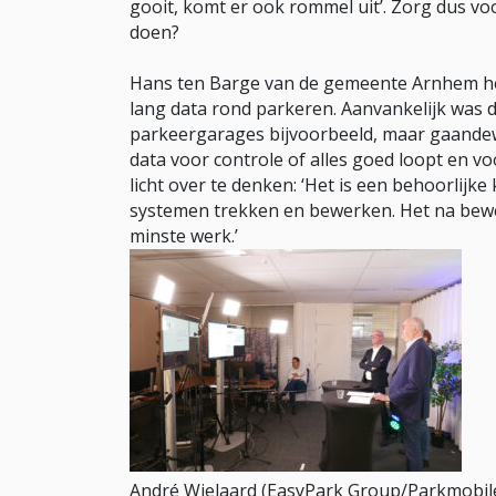
gooit, komt er ook rommel uit’. Zorg dus vo
doen?
Hans ten Barge van de gemeente Arnhem he
lang data rond parkeren. Aanvankelijk was da
parkeergarages bijvoorbeeld, maar gaandew
data voor controle of alles goed loopt en vo
licht over te denken: ‘Het is een behoorlijke
systemen trekken en bewerken. Het na bewer
minste werk.’
André Wielaard (EasyPark Group/Parkmobile