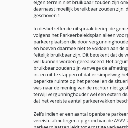
eigen terrein niet bruikbaar zouden zijn o
daarnaast moeilijk bereikbaar zouden zijn, 
geschoven.1
In desbetreffende uitspraak beriep de gemee
volgens het Parkeerbeleidsplan alleen voor
parkeerplaatsen die door vergunninghouder
en hoeven daarmee niet te voldoen aan de 
feitelijk bruikbaar zijn. Dit betekent dat d
wel kunnen worden gerealiseerd. Het argume
bruikbaar zouden zijn vanwege de afmeting
in- en uit te stappen of dat er simpelweg 
beperkte ruimte op het perceel en de situe
was naar de mening van de rechter niet ges
terwijl vergunninghouder wel een extern de
dat het vereiste aantal parkeervakken besc
Zelfs indien er een aantal openbare parkeer
vereiste afmetingen op grond van de ASVV 2
parkeerplaatsen leidt tot ernstige verkeersh