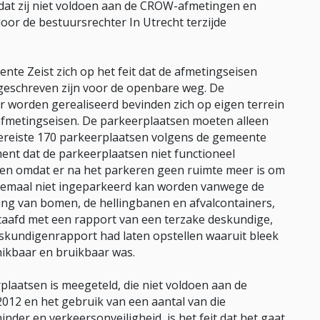
mdat zij niet voldoen aan de CROW-afmetingen en
door de bestuursrechter In Utrecht terzijde
nte Zeist zich op het feit dat de afmetingseisen
geschreven zijn voor de openbare weg. De
 worden gerealiseerd bevinden zich op eigen terrein
afmetingseisen. De parkeerplaatsen moeten alleen
e vereiste 170 parkeerplaatsen volgens de gemeente
nt dat de parkeerplaatsen niet functioneel
en omdat er na het parkeren geen ruimte meer is om
helemaal niet ingeparkeerd kan worden vanwege de
ring van bomen, de hellingbanen en afvalcontainers,
taafd met een rapport van een terzake deskundige,
skundigenrapport had laten opstellen waaruit bleek
hikbaar en bruikbaar was.
plaatsen is meegeteld, die niet voldoen aan de
012 en het gebruik van een aantal van die
inder en verkeersonveiligheid, is het feit dat het gaat