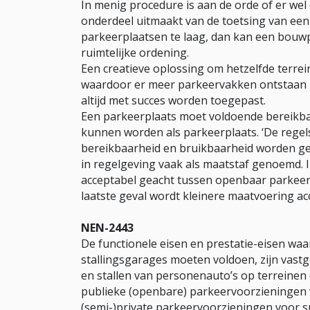
In menig procedure is aan de orde of er wel
onderdeel uitmaakt van de toetsing van een
parkeerplaatsen te laag, dan kan een bouw
ruimtelijke ordening.
Een creatieve oplossing om hetzelfde terre
waardoor er meer parkeervakken ontstaan k
altijd met succes worden toegepast.
Een parkeerplaats moet voldoende bereikba
kunnen worden als parkeerplaats. ‘De regels
bereikbaarheid en bruikbaarheid worden ge
in regelgeving vaak als maatstaf genoemd. I
acceptabel geacht tussen openbaar parkeert
laatste geval wordt kleinere maatvoering ac
NEN-2443
De functionele eisen en prestatie-eisen wa
stallingsgarages moeten voldoen, zijn vas
en stallen van personenauto’s op terreinen
publieke (openbare) parkeervoorzieningen 
(semi-)private parkeervoorzieningen voor s