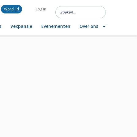
Word lid
Log in
s
Vexpansie
Evenementen
Over ons