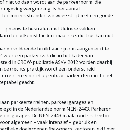
 of niet voldaan wordt aan de parkeernorm, die
 omgevingsvergunning. Is het aantal
plan immers stranden vanwege strijd met een goede
in opnieuw te bestraten met kleinere vakken
an dan uitkomst bieden, maar ook die truc kan niet
ar en voldoende bruikbaar zijn om aangemerkt te
’ voor een parkeervak die in het kader van
steld in CROW-publicatie ASVV 2012 worden daarbij
n de (rechts)praktijk wordt een onderscheid
errein en een niet-openbaar parkeerterrein. In het
ceptabel geacht.
araan parkeerterreinen, parkeergarages en
tgelegd in de Nederlandse norm NEN-2443, Parkeren
 en in garages. De NEN-2443 maakt onderscheid in
voor algemeen – vaak intensief – gebruik en
pecifieke doelgroepen (bewoners, kantoren, e.d.) met