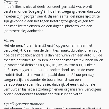
Toegang
In definities is niet of deels concreet gemaakt wat wordt
verstaan onder ‘toegang’ én hoe het toegang bieden dan zou
moeten zijn georganiseerd. Bij een aantal definities lijkt dit te
zijn gekoppeld aan het tegen betaling toegang krijgen tot
deelmobiliteitsdiensten via een digitaal platform van een
(commerciële) aanbieder.
Huren
Het element ‘huren’ is in #3 en#4 opgenomen, maar niet
verduidelijkt. Geen van de definities maakt duidelijk of en zo ja
hoe deelmobiliteit anders is dan het huren van een auto. Bij de
meeste definities zou ‘huren’ onder deelmobiliteit kunnen vallen
(bijvoorbeeld definities #1, #2, #3, #5, #7 t/m #11). Enkele
definities suggereren dat het onderscheid tussen de twee
mobiliteitsdiensten wordt bepaald door de 24 uur per dag
toegankelijkheid zonder de tussenkomst van een
persoon/aanbieder. Het is niet duidelijk of een ‘traditionele
verhuurder’ bij het als zodanig hiervan organiseren, vervolgens
onder ‘deelmobiliteitsaanbieder’ zou kunnen vallen.
Op elk gewenst moment
Het element ‘op elk gewenst moment’ suggereert impliciet dat