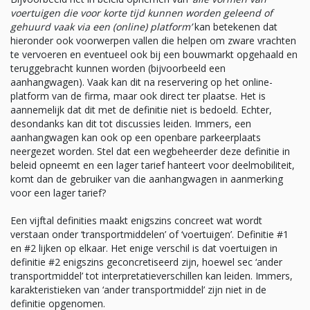
voertuigen die voor korte tijd kunnen worden geleend of
gehuurd vaak via een (online) platform’
kan betekenen dat
hieronder ook voorwerpen vallen die helpen om zware vrachten
te vervoeren en eventueel ook bij een bouwmarkt opgehaald en
teruggebracht kunnen worden (bijvoorbeeld een
aanhangwagen). Vaak kan dit na reservering op het online-
platform van de firma, maar ook direct ter plaatse. Het is
aannemelijk dat dit met de definitie niet is bedoeld. Echter,
desondanks kan dit tot discussies leiden. Immers, een
aanhangwagen kan ook op een openbare parkeerplaats
neergezet worden. Stel dat een wegbeheerder deze definitie in
beleid opneemt en een lager tarief hanteert voor deelmobiliteit,
komt dan de gebruiker van die aanhangwagen in aanmerking
voor een lager tarief?
Een vijftal definities maakt enigszins concreet wat wordt
verstaan onder ‘transportmiddelen’ of ‘voertuigen’. Definitie #1
en #2 lijken op elkaar. Het enige verschil is dat voertuigen in
definitie #2 enigszins geconcretiseerd zijn, hoewel sec ‘ander
transportmiddel’ tot interpretatieverschillen kan leiden. Immers,
karakteristieken van ‘ander transportmiddel’ zijn niet in de
definitie opgenomen.