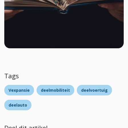
Tags
Vexpansie
deelmobiliteit
deelvoertuig
deelauto
Deel dit artikel