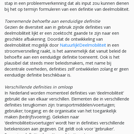
stap in een probleemverkenning dat als input zou kunnen dienen
bij het op termijn formuleren van een definitie van deelmobiliteit.
Toenemende behoefte aan eenduidige definitie
Gezien de diversiteit aan in gebruik zijnde definities van
deelmobiliteit lijkt er een zoektocht gaande te zijn naar een
geschikte afbakening. Doordat de ontwikkeling van
deelmobiliteit mogelijk door
Natuurlijk!Deelmobiliteit
in een
stroomversnelling raakt, is het aannemelijk dat vanuit beleid de
behoefte aan een eenduidige definitie toeneemt. Ook is het
plausibel dat steeds meer beleidsmakers, met name bij
decentrale overheden, definities zelf ontwikkelen zolang er geen
eenduidige definitie beschikbaar is.
Verschillende definities in omloop
In Nederland worden momenteel definities van ‘deelmobiliteit’
gebruikt die van elkaar verschillen. Elementen die in verschillende
definities terugkomen zijn: transportmiddelen/voertuigen;
gebruiker; toegang; en de organisatie van het toegankelijk
maken (bedrijfsvoering). Gekeken naar
‘deelmobiliteitsvoertuigen’ wordt hier in definities verschillende
betekenissen aan gegeven. Dit geldt ook voor ‘gebruiker’.