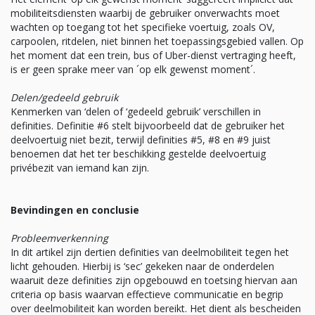
mobiliteitsdiensten waarbij de gebruiker onverwachts moet
wachten op toegang tot het specifieke voertuig, zoals OV,
carpoolen, ritdelen, niet binnen het toepassingsgebied vallen. Op
het moment dat een trein, bus of Uber-dienst vertraging heeft,
is er geen sprake meer van ´op elk gewenst moment´.
Delen/gedeeld gebruik
Kenmerken van ‘delen of ‘gedeeld gebruik’ verschillen in
definities. Definitie #6 stelt bijvoorbeeld dat de gebruiker het
deelvoertuig niet bezit, terwijl definities #5, #8 en #9 juist
benoemen dat het ter beschikking gestelde deelvoertuig
privébezit van iemand kan zijn.
Bevindingen en conclusie
Probleemverkenning
In dit artikel zijn dertien definities van deelmobiliteit tegen het
licht gehouden. Hierbij is ‘sec’ gekeken naar de onderdelen
waaruit deze definities zijn opgebouwd en toetsing hiervan aan
criteria op basis waarvan effectieve communicatie en begrip
over deelmobiliteit kan worden bereikt. Het dient als bescheiden