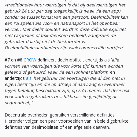
«traditionele» huurvoertuigen is dat bij deelvoertuigen het
gebruik 24 uur per dag toegankelijk is (vaak via een app)
zonder de tussenkomst van een persoon. Deelmobiliteit kan
een rol spelen als voor- en natransport in het openbaar
vervoer. Met deelmobiliteit wordt in deze definitie expliciet
niet carpoolen of taxi-diensten bedoeld, aangezien de
gebruiker daarbij niet de bestuurder is.
Deelmobiliteitsaanbieders zijn vaak commerciële partijen
.’
#7 en #8
CROW
definieert deelmobiliteit enerzijds als ‘
alle
vormen van voertuigen die voor korte tijd kunnen worden
geleend of gehuurd, vaak via een (online) platform’
en
anderzijds
als
‘
het gebruik van voertuigen die al dan niet in
eigen bezit zijn en die op afroep of aanvraag en eventueel
tegen betaling beschikbaar zijn, op zo’n manier dat deze ook
voor andere gebruikers beschikbaar zijn (gelijktijdig of
sequentieel).’
Decentrale overheden gebruiken verschillende definities.
Hieronder volgen een paar voorbeelden van in beleid gebruikte
definities van deelmobiliteit of een afgeleide daarvan.