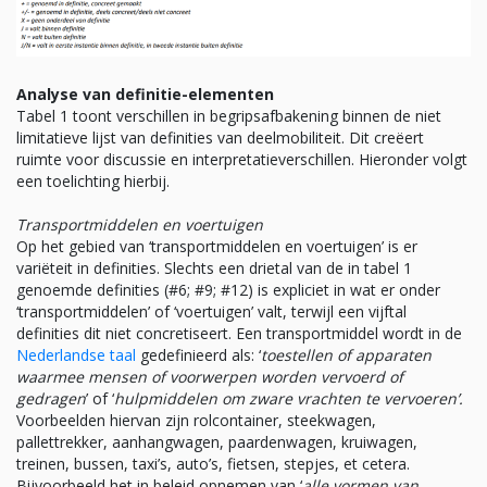
Analyse van definitie-elementen
Tabel 1 toont verschillen in begripsafbakening binnen de niet
limitatieve lijst van definities van deelmobiliteit. Dit creëert
ruimte voor discussie en interpretatieverschillen. Hieronder volgt
een toelichting hierbij.
Transportmiddelen en voertuigen
Op het gebied van ‘transportmiddelen en voertuigen’ is er
variëteit in definities. Slechts een drietal van de in tabel 1
genoemde definities (#6; #9; #12) is expliciet in wat er onder
‘transportmiddelen’ of ‘voertuigen’ valt, terwijl een vijftal
definities dit niet concretiseert. Een transportmiddel wordt in de
Nederlandse taal
gedefinieerd als: ‘
toestellen of apparaten
waarmee mensen of voorwerpen worden vervoerd of
gedragen
’ of ‘
hulpmiddelen om zware vrachten te vervoeren’.
Voorbeelden hiervan zijn rolcontainer, steekwagen,
pallettrekker, aanhangwagen, paardenwagen, kruiwagen,
treinen, bussen, taxi’s, auto’s, fietsen, stepjes, et cetera.
Bijvoorbeeld het in beleid opnemen van ‘
alle vormen van