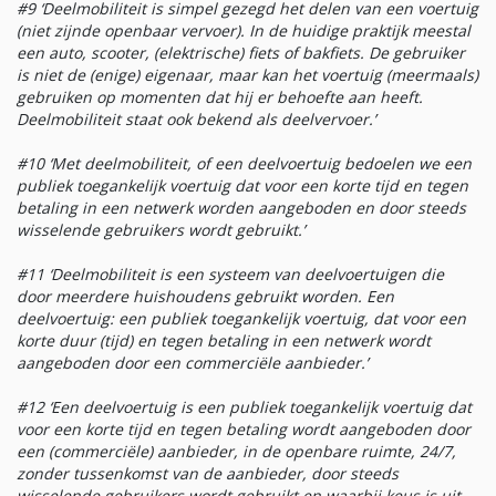
#9 ‘Deelmobiliteit is simpel gezegd het delen van een voertuig
(niet zijnde openbaar vervoer). In de huidige praktijk meestal
een auto, scooter, (elektrische) fiets of bakfiets. De gebruiker
is niet de (enige) eigenaar, maar kan het voertuig (meermaals)
gebruiken op momenten dat hij er behoefte aan heeft.
Deelmobiliteit staat ook bekend als deelvervoer.’
#10 ‘Met deelmobiliteit, of een deelvoertuig bedoelen we een
publiek toegankelijk voertuig dat voor een korte tijd en tegen
betaling in een netwerk worden aangeboden en door steeds
wisselende gebruikers wordt gebruikt.’
#11 ‘Deelmobiliteit is een systeem van deelvoertuigen die
door meerdere huishoudens gebruikt worden. Een
deelvoertuig: een publiek toegankelijk voertuig, dat voor een
korte duur (tijd) en tegen betaling in een netwerk wordt
aangeboden door een commerciële aanbieder.’
#12 ‘Een deelvoertuig is een publiek toegankelijk voertuig dat
voor een korte tijd en tegen betaling wordt aangeboden door
een (commerciële) aanbieder, in de openbare ruimte, 24/7,
zonder tussenkomst van de aanbieder, door steeds
wisselende gebruikers wordt gebruikt en waarbij keus is uit