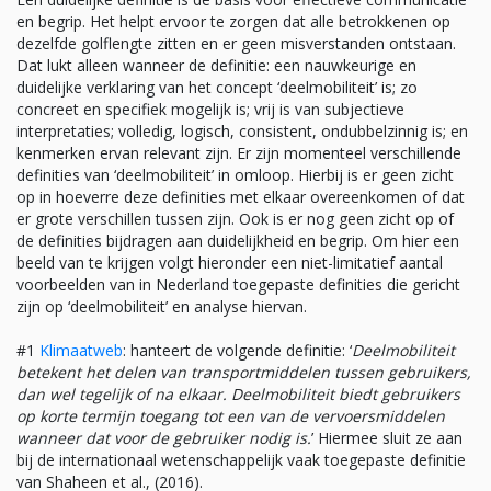
en begrip. Het helpt ervoor te zorgen dat alle betrokkenen op
dezelfde golflengte zitten en er geen misverstanden ontstaan.
Dat lukt alleen wanneer de definitie: een nauwkeurige en
duidelijke verklaring van het concept ‘deelmobiliteit’ is; zo
concreet en specifiek mogelijk is; vrij is van subjectieve
interpretaties; volledig, logisch, consistent, ondubbelzinnig is; en
kenmerken ervan relevant zijn. Er zijn momenteel verschillende
definities van ‘deelmobiliteit’ in omloop. Hierbij is er geen zicht
op in hoeverre deze definities met elkaar overeenkomen of dat
er grote verschillen tussen zijn. Ook is er nog geen zicht op of
de definities bijdragen aan duidelijkheid en begrip. Om hier een
beeld van te krijgen volgt hieronder een niet-limitatief aantal
voorbeelden van in Nederland toegepaste definities die gericht
zijn op ‘deelmobiliteit’ en analyse hiervan.
#1
Klimaatweb
: hanteert de volgende definitie: ‘
Deelmobiliteit
betekent het delen van transportmiddelen tussen gebruikers,
dan wel tegelijk of na elkaar. Deelmobiliteit biedt gebruikers
op korte termijn toegang tot een van de vervoersmiddelen
wanneer dat voor de gebruiker nodig is.
’ Hiermee sluit ze aan
bij de internationaal wetenschappelijk vaak toegepaste definitie
van Shaheen et al., (2016).