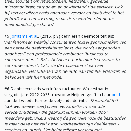
Deelmobiliteit omvat autodelen, fietsdelen, gedeelde
micromobiliteit, carpoolen en on-demand ride services. Ook
bij vervoerwijzen zoals openbaar vervoer en taxi’s deel je het
gebruik van een voertuig, maar deze worden niet onder
deelmobiliteit geschaard
’.
#5
Jorritsma et al
., (2015, p.8) definiëren deelmobiliteit als:
‘
het fenomeen waarbij consumenten lokaal gebruikmaken van
een betaalde deelmobiliteitsdienst, die wordt aangeboden
door hetzij een professionele aanbieder (business-to-
consumer-dienst, B2C), hetzij een particulier (consumer-to-
consumer-dienst, C2C) via de tussenkomst van een
organisatie. Het uitlenen van de auto aan familie, vrienden en
bekenden valt hier niet onder
.’
#6 Staatssecretaris van Infrastructuur en Waterstaat in
vergaderjaar 2022-2023, mevrouw Heijnen geeft in haar
brief
aan de Tweede Kamer de volgende definitie. ‘
Deelmobiliteit
(ook wel deelvervoer) is een verzamelterm voor alle
vervoersmiddelen die gebruikt kunnen worden door
meerdere gebruikers waarbij de gebruiker ook de bestuurder
is maar deze niet zelf bezit. Voorbeelden zijn deelfietsen, -
scooters en -auto’s. Het belangrijkste verschil met