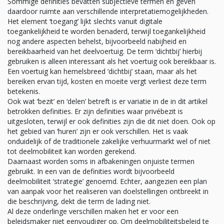
Sommige definities bevatten subjectieve termen en geven
daardoor ruimte aan verschillende interpretatiemogelijkheden.
Het element ‘toegang’ lijkt slechts vanuit digitale
toegankelijkheid te worden benaderd, terwijl toegankelijkheid
nog andere aspecten behelst, bijvoorbeeld nabijheid en
bereikbaarheid van het deelvoertuig. De term ‘dichtbij’ hierbij
gebruiken is alleen interessant als het voertuig ook bereikbaar is.
Een voertuig kan hemelsbreed ‘dichtbij’ staan, maar als het
bereiken ervan tijd, kosten en moeite vergt verliest deze term
betekenis.
Ook wat ‘bezit’ en ‘delen’ betreft is er variatie in de in dit artikel
betrokken definities. Er zijn definities waar privébezit is
uitgesloten, terwijl er ook definities zijn die dit niet doen. Ook op
het gebied van ‘huren’ zijn er ook verschillen. Het is vaak
onduidelijk of de traditionele zakelijke verhuurmarkt wel of niet
tot deelmobiliteit kan worden gerekend.
Daarnaast worden soms in afbakeningen onjuiste termen
gebruikt. In een van de definities wordt bijvoorbeeld
deelmobiliteit ‘strategie’ genoemd. Echter, aangezien een plan
van aanpak voor het realiseren van doelstellingen ontbreekt in
die beschrijving, dekt die term de lading niet.
Al deze onderlinge verschillen maken het er voor een
beleidsmaker niet eenvoudiger op. Om deelmobiliteitsbeleid te