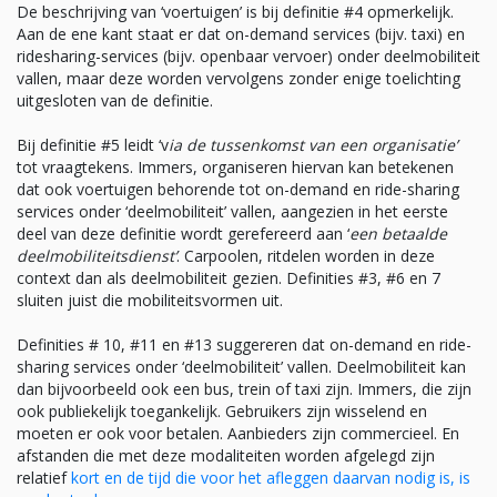
De beschrijving van ‘voertuigen’ is bij definitie #4 opmerkelijk.
Aan de ene kant staat er dat on-demand services (bijv. taxi) en
ridesharing-services (bijv. openbaar vervoer) onder deelmobiliteit
vallen, maar deze worden vervolgens zonder enige toelichting
uitgesloten van de definitie.
Bij definitie #5 leidt ‘v
ia de tussenkomst van een organisatie’
tot vraagtekens. Immers, organiseren hiervan kan betekenen
dat ook voertuigen behorende tot on-demand en ride-sharing
services onder ‘deelmobiliteit’ vallen, aangezien in het eerste
deel van deze definitie wordt gerefereerd aan ‘
een betaalde
deelmobiliteitsdienst’
. Carpoolen, ritdelen worden in deze
context dan als deelmobiliteit gezien. Definities #3, #6 en 7
sluiten juist die mobiliteitsvormen uit.
Definities # 10, #11 en #13 suggereren dat on-demand en ride-
sharing services onder ‘deelmobiliteit’ vallen. Deelmobiliteit kan
dan bijvoorbeeld ook een bus, trein of taxi zijn. Immers, die zijn
ook publiekelijk toegankelijk. Gebruikers zijn wisselend en
moeten er ook voor betalen. Aanbieders zijn commercieel. En
afstanden die met deze modaliteiten worden afgelegd zijn
relatief
kort en de tijd die voor het afleggen daarvan nodig is, is