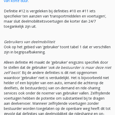
van korte duur
.
Definitie #12 is vergeleken bij definities #10 en #11 iets
specifieker ten aanzien van ‘transportmiddelen en voertuigen’,
maar sluit deelmobiliteitsvoertuigen die korter dan 24/7
toegankelijk zijn uit.
Gebruikers van deelmobiliteit
Ook op het gebied van ‘gebruiker’ toont tabel 1 dat er verschillen
zijn in begripsafbakening.
Alleen definitie #6 maakt de ‘gebruiker’ enigszins specifiek door
te stellen dat de gebruiker ‘
ook de bestuurder is maar deze niet
zelf bezit’
. Bij de andere definities is dit niet opgenomen
waardoor ‘gebruiker’ niet is verduidelijkt. Het is bijvoorbeeld niet
helder of een bijrijder van een auto, iemand die achterop de
deelfiets, de bestuurder(s) van on-demand en ride-sharing
services ook onder de noemer van gebruiker vallen. Zelfrijdende
voertuigen hebben de potentie om substantieel bij te dragen
aan deelvervoer. Wanneer zelfrijdende voertuigen zonder
bestuurder worden toegelaten op de openbare weg heeft dit tot
gevolg dat definities van deelmobiliteit die ridesharing en on-