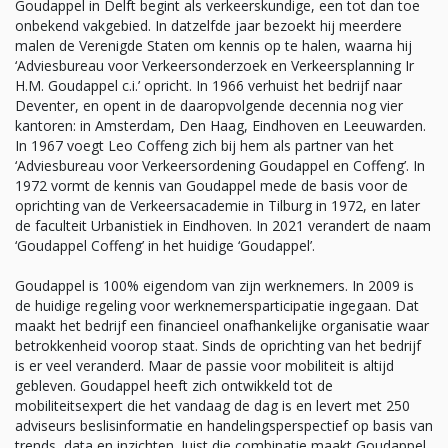
Goudappel in Delft begint als verkeerskundige, een tot dan toe
onbekend vakgebied. In datzelfde jaar bezoekt hij meerdere
malen de Verenigde Staten om kennis op te halen, waarna hij
‘Adviesbureau voor Verkeersonderzoek en Verkeersplanning Ir
H.M. Goudappel c.i.’ opricht. In 1966 verhuist het bedrijf naar
Deventer, en opent in de daaropvolgende decennia nog vier
kantoren: in Amsterdam, Den Haag, Eindhoven en Leeuwarden.
In 1967 voegt Leo Coffeng zich bij hem als partner van het
‘Adviesbureau voor Verkeersordening Goudappel en Coffeng’. In
1972 vormt de kennis van Goudappel mede de basis voor de
oprichting van de Verkeersacademie in Tilburg in 1972, en later
de faculteit Urbanistiek in Eindhoven. In 2021 verandert de naam
‘Goudappel Coffeng’ in het huidige ‘Goudappel’.
Goudappel is 100% eigendom van zijn werknemers. In 2009 is
de huidige regeling voor werknemersparticipatie ingegaan. Dat
maakt het bedrijf een financieel onafhankelijke organisatie waar
betrokkenheid voorop staat. Sinds de oprichting van het bedrijf
is er veel veranderd. Maar de passie voor mobiliteit is altijd
gebleven. Goudappel heeft zich ontwikkeld tot de
mobiliteitsexpert die het vandaag de dag is en levert met 250
adviseurs beslisinformatie en handelingsperspectief op basis van
trends, data en inzichten. Juist die combinatie maakt Goudappel