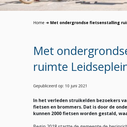
Home
➜
Met ondergrondse fietsenstalling ru
Met ondergrondse 
ruimte Leidseplei
Gepubliceerd op: 10 juni 2021
In het verleden struikelden bezoekers v
fietsen en brommers. Dat is door de onder
kunnen 2000 fietsen worden gestald, waa
Begin 2018 startte de gemeente de herinric