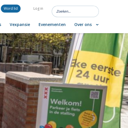
Word lid
Log in
s
Vexpansie
Evenementen
Over ons