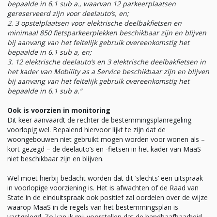
bepaalde in 6.1 sub a., waarvan 12 parkeerplaatsen
gereserveerd zijn voor deelauto’s, en;
2. 3 opstelplaatsen voor elektrische deelbakfietsen en
minimaal 850 fietsparkeerplekken beschikbaar zijn en blijven
bij aanvang van het feitelijk gebruik overeenkomstig het
bepaalde in 6.1 sub a, en;
3. 12 elektrische deelauto’s en 3 elektrische deelbakfietsen in
het kader van Mobility as a Service beschikbaar zijn en blijven
bij aanvang van het feitelijk gebruik overeenkomstig het
bepaalde in 6.1 sub a.”
Ook is voorzien in monitoring
Dit keer aanvaardt de rechter de bestemmingsplanregeling
voorlopig wel. Bepalend hiervoor lijkt te zijn dat de
woongebouwen niet gebruikt mogen worden voor wonen als –
kort gezegd – de deelauto’s en -fietsen in het kader van MaaS
niet beschikbaar zijn en blijven.
Wel moet hierbij bedacht worden dat dit ‘slechts’ een uitspraak
in voorlopige voorziening is. Het is afwachten of de Raad van
State in de einduitspraak ook positief zal oordelen over de wijze
waarop MaaS in de regels van het bestemmingsplan is
vastgelegd. Zo kan ik mij voorstellen dat de handhaafbaarheid