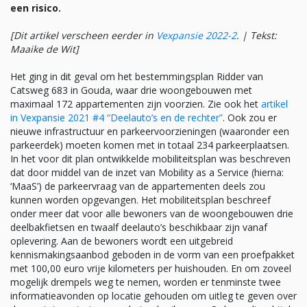
een risico.
[Dit artikel verscheen eerder in
Vexpansie 2022-2
. | Tekst:
Maaike de Wit]
Het ging in dit geval om het bestemmingsplan Ridder van
Catsweg 683 in Gouda, waar drie woongebouwen met
maximaal 172 appartementen zijn voorzien. Zie ook het
artikel
in Vexpansie 2021 #4 “Deelauto’s en de rechter”
. Ook zou er
nieuwe infrastructuur en parkeervoorzieningen (waaronder een
parkeerdek) moeten komen met in totaal 234 parkeerplaatsen.
In het voor dit plan ontwikkelde mobiliteitsplan was beschreven
dat door middel van de inzet van Mobility as a Service (hierna:
‘MaaS’) de parkeervraag van de appartementen deels zou
kunnen worden opgevangen. Het mobiliteitsplan beschreef
onder meer dat voor alle bewoners van de woongebouwen drie
deelbakfietsen en twaalf deelauto’s beschikbaar zijn vanaf
oplevering. Aan de bewoners wordt een uitgebreid
kennismakingsaanbod geboden in de vorm van een proefpakket
met 100,00 euro vrije kilometers per huishouden. En om zoveel
mogelijk drempels weg te nemen, worden er tenminste twee
informatieavonden op locatie gehouden om uitleg te geven over