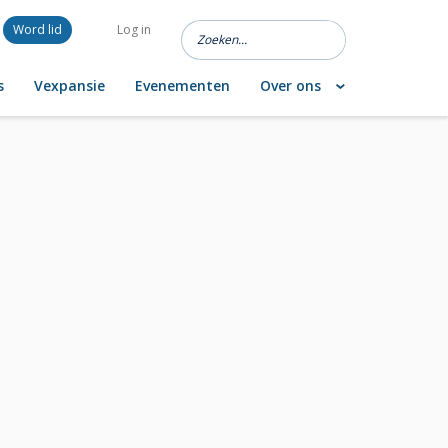
Word lid
Log in
s
Vexpansie
Evenementen
Over ons