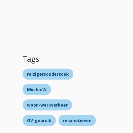
Tags
reizigersonderzoek
Min IenW
woon-werkverkeer
OV-gebruik
reismotieven