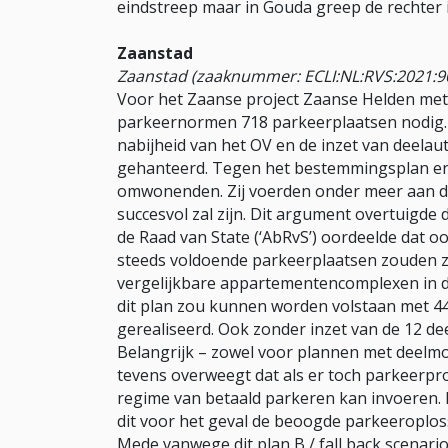
eindstreep maar in Gouda greep de rechter 
Zaanstad
Zaanstad (zaaknummer: ECLI:NL:RVS:2021:9
Voor het Zaanse project Zaanse Helden met
parkeernormen 718 parkeerplaatsen nodig. 
nabijheid van het OV en de inzet van deela
gehanteerd. Tegen het bestemmingsplan e
omwonenden. Zij voerden onder meer aan dat 
succesvol zal zijn. Dit argument overtuigde 
de Raad van State (‘AbRvS’) oordeelde dat oo
steeds voldoende parkeerplaatsen zouden zi
vergelijkbare appartementencomplexen in d
dit plan zou kunnen worden volstaan met 44
gerealiseerd. Ook zonder inzet van de 12 d
Belangrijk – zowel voor plannen met deelmob
tevens overweegt dat als er toch parkeerp
regime van betaald parkeren kan invoeren. M
dit voor het geval de beoogde parkeeroplossi
Mede vanwege dit plan B / fall back scenari