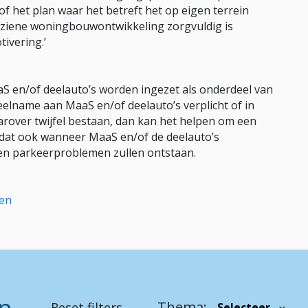
f het plan waar het betreft het op eigen terrein
rziene woningbouwontwikkeling zorgvuldig is
ivering.’
S en/of deelauto’s worden ingezet als onderdeel van
deelname aan MaaS en/of deelauto’s verplicht of in
arover twijfel bestaan, dan kan het helpen om een
zodat ook wanneer MaaS en/of de deelauto’s
een parkeerproblemen zullen ontstaan.
ten
en
Thema:
Reset filters