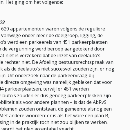
in. Het ging om het volgende:
09
 620 appartementen waren volgens de reguliere
Vanwege onder meer de doelgroep, ligging, de
uto’s werd een parkeereis van 451 parkeerplaatsen
n de vergunning werd beroep aangetekend door
niet is verzekerd dat de inzet van deelauto’s
de rechter niet. De Afdeling bestuursrechtspraak van
k als de deelauto’s niet succesvol zouden zijn, er nog
jn. Uit onderzoek naar de parkeervraag bij
e directe omgeving was namelijk gebleken dat voor
4 parkeerplaatsen, terwijl er 451 werden
eelauto’s zouden er dus genoeg parkeerplekken zijn.
iliteit als voor andere plannen – is dat de AbRvS
roblemen zouden ontstaan, de gemeente alsnog een
et andere woorden: er is als het ware een plan B,
ng in de praktijk toch niet zou blijken te werken.
o wordt het plan acceptabel geacht.