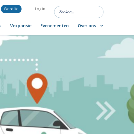
Word lid
Log in
s
Vexpansie
Evenementen
Over ons