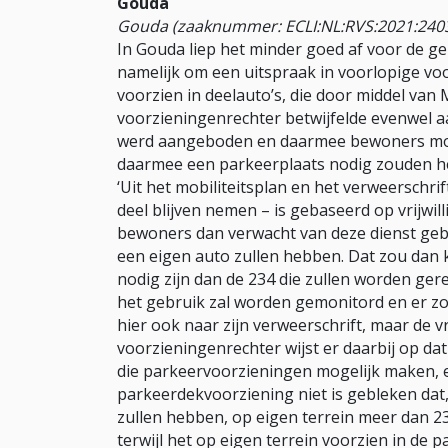
Gouda
Gouda (zaaknummer: ECLI:NL:RVS:2021:240
In Gouda liep het minder goed af voor de gem
namelijk om een uitspraak in voorlopige vo
voorzien in deelauto’s, die door middel van 
voorzieningenrechter betwijfelde evenwel aa
werd aangeboden en daarmee bewoners moge
daarmee een parkeerplaats nodig zouden he
‘Uit het mobiliteitsplan en het verweerschr
deel blijven nemen – is gebaseerd op vrijwil
bewoners dan verwacht van deze dienst geb
een eigen auto zullen hebben. Dat zou dan
nodig zijn dan de 234 die zullen worden gere
het gebruik zal worden gemonitord en er zo
hier ook naar zijn verweerschrift, maar de vr
voorzieningenrechter wijst er daarbij op d
die parkeervoorzieningen mogelijk maken, 
parkeerdekvoorziening niet is gebleken dat
zullen hebben, op eigen terrein meer dan 
terwijl het op eigen terrein voorzien in de 