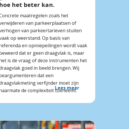
hoe het beter kan.
Concrete maatregelen zoals het
verwijderen van parkeerplaatsen of
verhogen van parkeertarieven stuiten
vaak op weerstand. Op basis van
referenda en opiniepeilingen wordt vaak
beweerd dat er geen draagvlak is, maar
het is de vraag of deze instrumenten het
draagvlak goed in beeld brengen. Wij
beargumenteren dat een
draagvlakmeting verfijnder moet zijn
Lees meer
naarmate de complexiteit toeneemt.