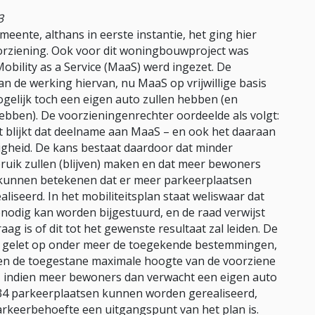
3
eente, althans in eerste instantie, het ging hier
orziening. Ook voor dit woningbouwproject was
Mobility as a Service (MaaS) werd ingezet. De
n de werking hiervan, nu MaaS op vrijwillige basis
lijk toch een eigen auto zullen hebben (en
bben). De voorzieningenrechter oordeelde als volgt:
ift blijkt dat deelname aan MaaS – en ook het daaraan
ligheid. De kans bestaat daardoor dat minder
ruik zullen (blijven) maken en dat meer bewoners
 kunnen betekenen dat er meer parkeerplaatsen
aliseerd. In het mobiliteitsplan staat weliswaar dat
nodig kan worden bijgestuurd, en de raad verwijst
aag is of dit tot het gewenste resultaat zal leiden. De
at gelet op onder meer de toegekende bestemmingen,
en de toegestane maximale hoogte van de voorziene
, indien meer bewoners dan verwacht een eigen auto
234 parkeerplaatsen kunnen worden gerealiseerd,
parkeerbehoefte een uitgangspunt van het plan is.