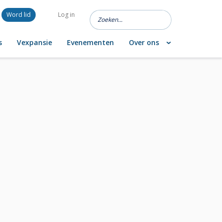
Word lid
Log in
s
Vexpansie
Evenementen
Over ons