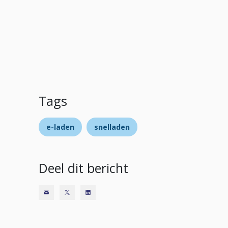
Tags
e-laden
snelladen
Deel dit bericht