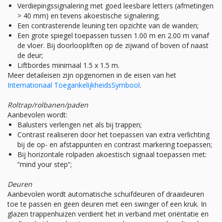
Verdiepingssignalering met goed leesbare letters (afmetingen
> 40 mm) en tevens akoestische signalering;
Een contrasterende leuning ten opzichte van de wanden;
Een grote spiegel toepassen tussen 1.00 m en 2.00 m vanaf
de vloer. Bij doorloopliften op de zijwand of boven of naast
de deur;
Liftbordes minimaal 1.5 x 1.5 m.
Meer detaileisen zijn opgenomen in de eisen van het
Internationaal ToegankelijkheidsSymbool
.
Roltrap/rolbanen/paden
Aanbevolen wordt:
Balusters verlengen net als bij trappen;
Contrast realiseren door het toepassen van extra verlichting
bij de op- en afstappunten en contrast markering toepassen;
Bij horizontale rolpaden akoestisch signaal toepassen met:
“mind your step”;
Deuren
Aanbevolen wordt automatische schuifdeuren of draaideuren
toe te passen en geen deuren met een swinger of een kruk. In
glazen trappenhuizen verdient het in verband met oriëntatie en