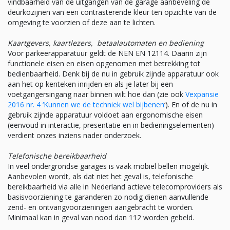
vindbaarheid van de uitgangen van de garage aanbeveling de
deurkozijnen van een contrasterende kleur ten opzichte van de
omgeving te voorzien of deze aan te lichten.
Kaartgevers, kaartlezers, betaalautomaten en bediening
Voor parkeerapparatuur geldt de NEN EN 12114. Daarin zijn
functionele eisen en eisen opgenomen met betrekking tot
bedienbaarheid. Denk bij de nu in gebruik zijnde apparatuur ook
aan het op kenteken inrijden en als je later bij een
voetgangersingang naar binnen wilt hoe dan (zie ook
Vexpansie
2016 nr. 4 ‘Kunnen we de techniek wel bijbenen
‘). En of de nu in
gebruik zijnde apparatuur voldoet aan ergonomische eisen
(eenvoud in interactie, presentatie en in bedieningselementen)
verdient onzes inziens nader onderzoek.
Telefonische bereikbaarheid
In veel ondergrondse garages is vaak mobiel bellen mogelijk.
Aanbevolen wordt, als dat niet het geval is, telefonische
bereikbaarheid via alle in Nederland actieve telecomproviders als
basisvoorziening te garanderen zo nodig dienen aanvullende
zend- en ontvangvoorzieningen aangebracht te worden.
Minimaal kan in geval van nood dan 112 worden gebeld.