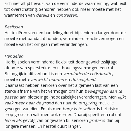
zich niet altijd bewust van de verminderde waarneming, wat leidt
tot overschatting. Senioren hebben ook meer moeite met het
waarnemen van
details
en
contrasten
.
Beslissen
Het initiëren van een handeling duurt bij senioren langer door de
moeite met aandacht houden, verminderd reactievermogen en
moeite van het omgaan met veranderingen.
Handelen
Hierbij spelen verminderde flexibiliteit door gewrichtsslijtage,
afname van spiersterkte en uithoudingsvermogen een rol.
Belangrijk in dit verband is een
verminderde coördinatie
,
moeite met
evenwicht houden
en
duizeligheid
.
Daarnaast hebben senioren over het algemeen last van een
sterke afname van het vermogen om hun
bewegingen aan te
passen
aan plotselinge (noodzakelijke) veranderingen. Men
kijkt
vaak meer naar de grond
dan naar de omgeving met alle
gevolgen van dien. En als men
bang is te vallen,
is het risico
erop groter en valt men ook eerder. Daarbij speelt een rol dat
letsel als
gevolg van ongevallen bij senioren
groter
is dan bij
jongere mensen. En herstel duurt langer.