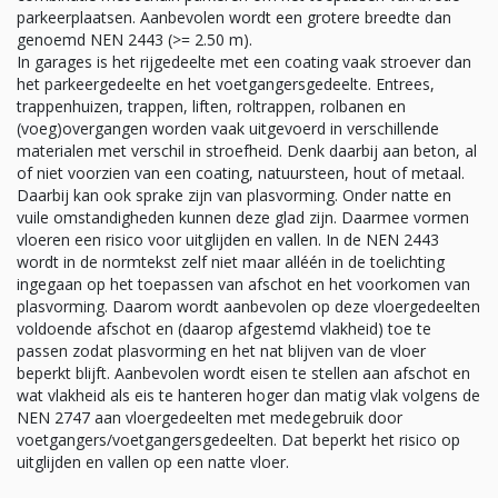
parkeerplaatsen. Aanbevolen wordt een grotere breedte dan
genoemd NEN 2443 (>= 2.50 m).
In garages is het rijgedeelte met een coating vaak stroever dan
het parkeergedeelte en het voetgangersgedeelte. Entrees,
trappenhuizen, trappen, liften, roltrappen, rolbanen en
(voeg)overgangen worden vaak uitgevoerd in verschillende
materialen met verschil in stroefheid. Denk daarbij aan beton, al
of niet voorzien van een coating, natuursteen, hout of metaal.
Daarbij kan ook sprake zijn van plasvorming. Onder natte en
vuile omstandigheden kunnen deze glad zijn. Daarmee vormen
vloeren een risico voor uitglijden en vallen. In de NEN 2443
wordt in de normtekst zelf niet maar alléén in de toelichting
ingegaan op het toepassen van afschot en het voorkomen van
plasvorming. Daarom wordt aanbevolen op deze vloergedeelten
voldoende afschot en (daarop afgestemd vlakheid) toe te
passen zodat plasvorming en het nat blijven van de vloer
beperkt blijft. Aanbevolen wordt eisen te stellen aan afschot en
wat vlakheid als eis te hanteren hoger dan matig vlak volgens de
NEN 2747 aan vloergedeelten met medegebruik door
voetgangers/voetgangersgedeelten. Dat beperkt het risico op
uitglijden en vallen op een natte vloer.