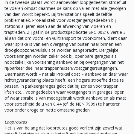
In de tweede plaats wordt aanbevolen loopgedeelten stroef uit
te voeren omdat daarmee de kans op vallen met alle gevolgen
van dien wordt beperkt. Bij treinstations speelt dezelfde
problematiek. ProRail stelt voor voetgangersgedeelten bij
stations al jaren eisen aan de afwerking van vloeren en
traptreden. Zij gaf in de productspecificatie SPC 00216 versie 3
al aan dat om vocht- en vuiltransport te voorkomen, dient daar
waar sprake is van een overgang van buiten naar binnen een
droogloopzone/vuilsluis te worden aangebracht. Dergelijke
voorzieningen worden zeker ook bij openbare garages als
noodzakelijke voorziening aanbevolen bij overgangen van het
rij/parkeer deel naar trappenhuizen/voetgangersuitgangen.
Daarnaast wordt – net als ProRail doet – aanbevolen daar waar
richtingverandering plaats heeft, een hogere stroefheid toe te
passen. In parkeergarages geldt dat bij zones voor trappen,
liften etc. . Voor gedeelten waar voetgangers in garages lopen
of waar sprake is van medegebruik wordt aanbevolen als maat
voor stroefheid de µ van 0,44 (cf. de NEN 7909) te hanteren
voor onder droge en natte omstandigheden
Looproutes
Het is van belang dat looproutes goed verlicht zijn zowel wat
betreft lichtniveau als wat betreft gelijkmatigheid zodat op