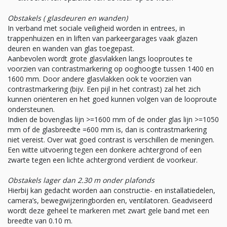
Obstakels ( glasdeuren en wanden)
In verband met sociale veiligheid worden in entrees, in
trappenhuizen en in liften van parkeergarages vaak glazen
deuren en wanden van glas toegepast.
Aanbevolen wordt grote glasvlakken langs looproutes te
voorzien van contrastmarkering op ooghoogte tussen 1400 en
1600 mm. Door andere glasvlakken ook te voorzien van
contrastmarkering (bijv. Een pijl in het contrast) zal het zich
kunnen oriënteren en het goed kunnen volgen van de looproute
ondersteunen.
Indien de bovenglas lijn >=1600 mm of de onder glas lijn >=1050
mm of de glasbreedte =600 mm is, dan is contrastmarkering
niet vereist. Over wat goed contrast is verschillen de meningen.
Een witte uitvoering tegen een donkere achtergrond of een
zwarte tegen een lichte achtergrond verdient de voorkeur.
Obstakels lager dan 2.30 m onder plafonds
Hierbij kan gedacht worden aan constructie- en installatiedelen,
camera’s, bewegwijzeringborden en, ventilatoren. Geadviseerd
wordt deze geheel te markeren met zwart gele band met een
breedte van 0.10 m.