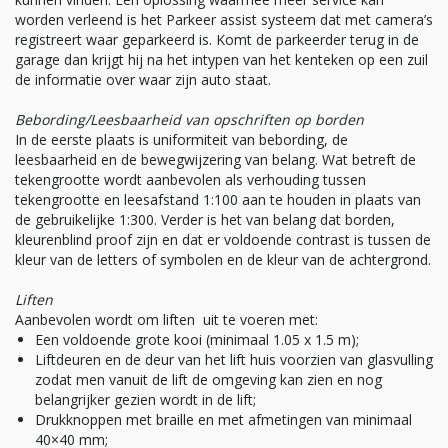
worden verleend is het Parkeer assist systeem dat met camera’s
registreert waar geparkeerd is. Komt de parkeerder terug in de
garage dan krijgt hij na het intypen van het kenteken op een zuil
de informatie over waar zijn auto staat.
Bebording/Leesbaarheid van opschriften op borden
In de eerste plaats is uniformiteit van bebording, de
leesbaarheid en de bewegwijzering van belang. Wat betreft de
tekengrootte wordt aanbevolen als verhouding tussen
tekengrootte en leesafstand 1:100 aan te houden in plaats van
de gebruikelijke 1:300. Verder is het van belang dat borden,
kleurenblind proof zijn en dat er voldoende contrast is tussen de
kleur van de letters of symbolen en de kleur van de achtergrond.
Liften
Aanbevolen wordt om liften uit te voeren met:
Een voldoende grote kooi (minimaal 1.05 x 1.5 m);
Liftdeuren en de deur van het lift huis voorzien van glasvulling
zodat men vanuit de lift de omgeving kan zien en nog
belangrijker gezien wordt in de lift;
Drukknoppen met braille en met afmetingen van minimaal
40×40 mm;