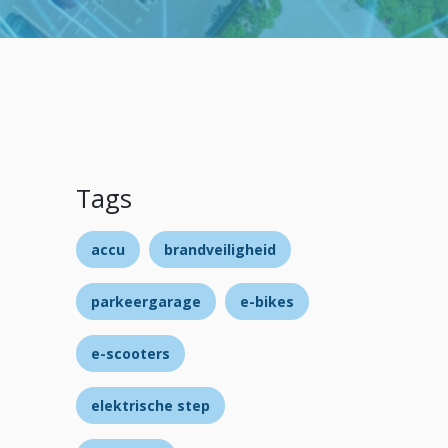
Tags
accu
brandveiligheid
parkeergarage
e-bikes
e-scooters
elektrische step