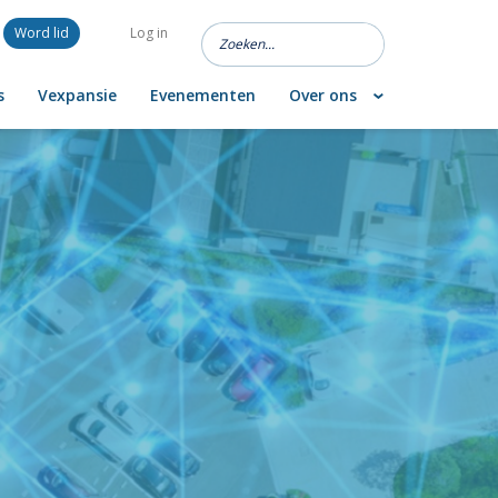
Word lid
Log in
s
Vexpansie
Evenementen
Over ons