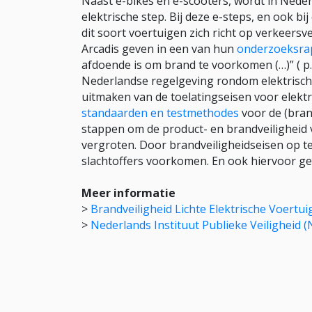
Naast e-bikes en e-scooters, wordt in Nede
elektrische step. Bij deze e-steps, en ook b
dit soort voertuigen zich richt op verkeersv
Arcadis geven in een van hun
onderzoeksra
afdoende is om brand te voorkomen (…)” ( p.
Nederlandse regelgeving rondom elektrisch
uitmaken van de toelatingseisen voor elektri
standaarden en testmethodes
voor de (brand
stappen om de product- en brandveiligheid v
vergroten. Door brandveiligheidseisen op 
slachtoffers voorkomen. En ook hiervoor ge
Meer informatie
>
Brandveiligheid Lichte Elektrische Voertu
>
Nederlands Instituut Publieke Veiligheid (