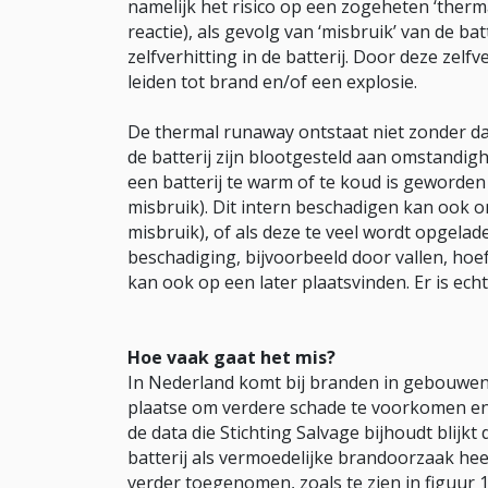
namelijk het risico op een zogeheten ‘ther
reactie), als gevolg van ‘misbruik’ van de ba
zelfverhitting in de batterij. Door deze zel
leiden tot brand en/of een explosie.
De thermal runaway ontstaat niet zonder dat
de batterij zijn blootgesteld aan omstandigh
een batterij te warm of te koud is geworden
misbruik). Dit intern beschadigen kan ook on
misbruik), of als deze te veel wordt opgelad
beschadiging, bijvoorbeeld door vallen, hoef
kan ook op een later plaatsvinden. Er is ech
Hoe vaak gaat het mis?
In Nederland komt bij branden in gebouwe
plaatse om verdere schade te voorkomen en 
de data die Stichting Salvage bijhoudt blij
batterij als vermoedelijke brandoorzaak heef
verder toegenomen, zoals te zien in figuur 1