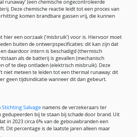
mal runaway’ (een chemische ongecontroleerde
tterij. Deze chemische reactie leidt tot een proces van
fverhitting komen brandbare gassen vrij, die kunnen
 hier een oorzaak (‘misbruik’) voor is. Hiervoor moet
eden buiten de ontwerpspecificaties: dit kan zijn dat
 en daardoor intern is beschadigd (thermisch
tstaan als de batterij is gevallen (mechanisch
en of te diep ontladen (elektrisch misbruik). Deze
t niet meteen te leiden tot een thermal runaway: dit
ter geen tijdsindicatie wanneer dit dan gebeurt.
n
Stichting Salvage
namens de verzekeraars ter
gedupeerden bij te staan bij schade door brand. Uit
kt dat in 2023 circa 6% van de gebouwbranden een
t. Dit percentage is de laatste jaren alleen maar
.