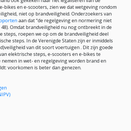
rland ook gekeken naar het legaliseren van de
ij e-bikes en e-scooters, zien we dat wetgeving rondom
eiligheid, niet op brandveiligheid. Onderzoekers van
pporten
aan dat “de regelgeving en normering niet
 48). Omdat brandveiligheid nu nog ontbreekt in de
e steps, roepen we op om de brandveiligheid deel
sche steps. In de Verenigde Staten zijn er inmiddels
)veiligheid van dit soort voertuigen . Dit zijn goede
an elektrische steps, e-scooters en e-bikes te
te nemen in wet- en regelgeving worden brand en
ldt: voorkomen is beter dan genezen.
igen
NIPV)