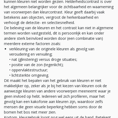
kunnen kleuren niet worden gezien. Helderheidscontrast is over
het algemeen belangrijker voor de zichtbaarheid en waarneming
van voorwerpen dan kleurcontrast. Kleur geeft daarbij vaak
betekenis aan objecten, vergroot de herkenbaarheid en
verhoogt de detectie- en selectiesnelheid.
De beleving van de kleuren en het contrast kan niet in algemene
termen worden vastgesteld, dit is persoonlijk en kan onder
andere sterk beïnvloed worden door (een combinatie van)
meerdere externe factoren zoals:
verkleuring van de originele kleuren als gevolg van
veroudering en vervuiling;
• nat (glinstering) versus droge situaties;
• positie van de zon (tegenlicht);
• oppervlaktestructuur;
• lichtsterkte omgeving.
Dit maakt het bepalen van het gebruik van kleuren er niet
makkelijker op, zeker als je bij het kiezen van kleuren ook de
aanwezige kleuren van andere voorwerpen meeneemt waar je
geen invloed op hebt. Iedereen wil zich profileren, maar het
gevolg kan een kakofonie aan kleuren zijn, waardoor zelfs
mensen die geen visuele beperking hebben soms door de
bomen het bos niet meer zien.
Kortom, kleurgebruik loopt nog wel eens uit de hand. Betekent