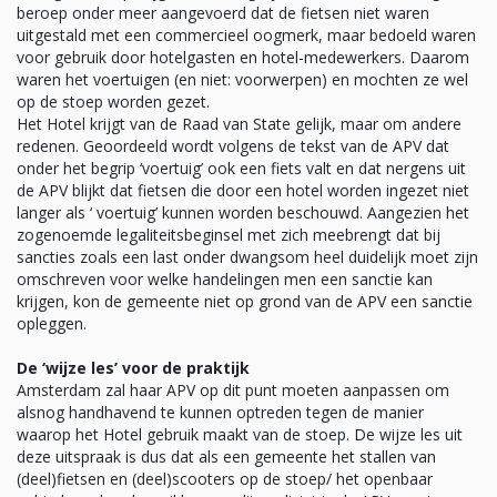
beroep onder meer aangevoerd dat de fietsen niet waren
uitgestald met een commercieel oogmerk, maar bedoeld waren
voor gebruik door hotelgasten en hotel-medewerkers. Daarom
waren het voertuigen (en niet: voorwerpen) en mochten ze wel
op de stoep worden gezet.
Het Hotel krijgt van de Raad van State gelijk, maar om andere
redenen. Geoordeeld wordt volgens de tekst van de APV dat
onder het begrip ‘voertuig’ ook een fiets valt en dat nergens uit
de APV blijkt dat fietsen die door een hotel worden ingezet niet
langer als ‘ voertuig’ kunnen worden beschouwd. Aangezien het
zogenoemde legaliteitsbeginsel met zich meebrengt dat bij
sancties zoals een last onder dwangsom heel duidelijk moet zijn
omschreven voor welke handelingen men een sanctie kan
krijgen, kon de gemeente niet op grond van de APV een sanctie
opleggen.
De ‘wijze les’ voor de praktijk
Amsterdam zal haar APV op dit punt moeten aanpassen om
alsnog handhavend te kunnen optreden tegen de manier
waarop het Hotel gebruik maakt van de stoep. De wijze les uit
deze uitspraak is dus dat als een gemeente het stallen van
(deel)fietsen en (deel)scooters op de stoep/ het openbaar