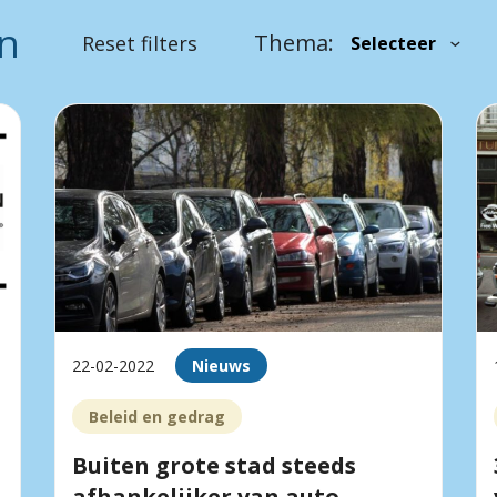
en
Thema:
Reset filters
22-02-2022
Nieuws
Beleid en gedrag
Buiten grote stad steeds
afhankelijker van auto