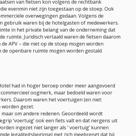
laatsen van fietsen kon volgens de rechtbank
die evenmin niet zijn toegestaan op de stoep. Ook
 commerciële overwegingen gedaan. Volgens de
in gebruik waren bij de hotelgasten of medewerkers.
imte in het private belang van de onderneming dat
de ruimte. Juridisch vertaald waren de fietsen daarom
an de APV – die niet op de stoep mogen worden
l in de openbare ruimte mogen worden gestald.
et Hotel had in hoger beroep onder meer aangevoerd
en commercieel oogmerk, maar bedoeld waren voor
kers. Daarom waren het voertuigen (en niet:
 worden gezet.
jk, maar om andere redenen. Geoordeeld wordt
grip ‘voertuig’ ook een fiets valt en dat nergens uit
worden ingezet niet langer als ‘ voertuig’ kunnen
e legaliteitsbeginsel met zich meebrengt dat bij