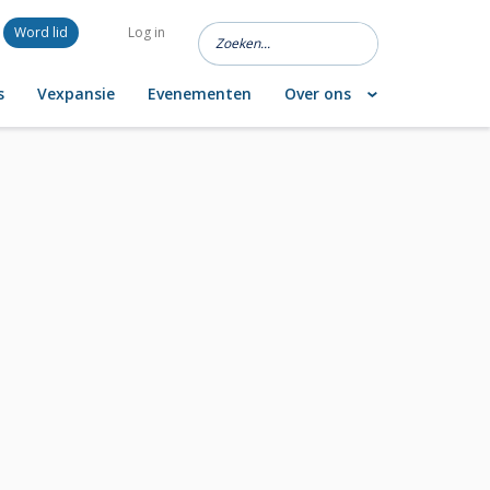
Word lid
Log in
s
Vexpansie
Evenementen
Over ons