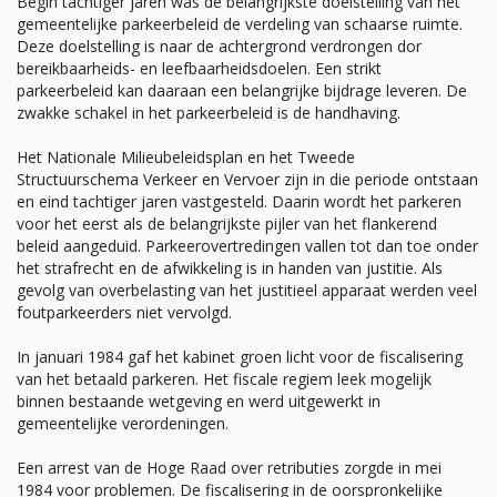
Begin tachtiger jaren was de belangrijkste doelstelling van het
gemeentelijke parkeerbeleid de verdeling van schaarse ruimte.
Deze doelstelling is naar de achtergrond verdrongen dor
bereikbaarheids- en leefbaarheidsdoelen. Een strikt
parkeerbeleid kan daaraan een belangrijke bijdrage leveren. De
zwakke schakel in het parkeerbeleid is de handhaving.
Het Nationale Milieubeleidsplan en het Tweede
Structuurschema Verkeer en Vervoer zijn in die periode ontstaan
en eind tachtiger jaren vastgesteld. Daarin wordt het parkeren
voor het eerst als de belangrijkste pijler van het flankerend
beleid aangeduid. Parkeerovertredingen vallen tot dan toe onder
het strafrecht en de afwikkeling is in handen van justitie. Als
gevolg van overbelasting van het justitieel apparaat werden veel
foutparkeerders niet vervolgd.
In januari 1984 gaf het kabinet groen licht voor de fiscalisering
van het betaald parkeren. Het fiscale regiem leek mogelijk
binnen bestaande wetgeving en werd uitgewerkt in
gemeentelijke verordeningen.
Een arrest van de Hoge Raad over retributies zorgde in mei
1984 voor problemen. De fiscalisering in de oorspronkelijke