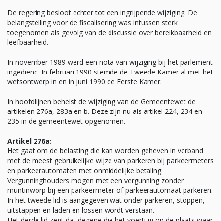
De regering besloot echter tot een ingrijpende wijziging. De
belangstelling voor de fiscalisering was intussen sterk
toegenomen als gevolg van de discussie over bereikbaarheid en
leefbaarheid.
In november 1989 werd een nota van wijziging bij het parlement
ingediend. In februari 1990 stemde de Tweede Kamer al met het
wetsontwerp in en in juni 1990 de Eerste Kamer.
In hoofdlijnen behelst de wijziging van de Gemeentewet de
artikelen 276a, 283a en b. Deze zijn nu als artikel 224, 234 en
235 in de gemeentewet opgenomen.
Artikel 276a:
Het gaat om de belasting die kan worden geheven in verband
met de meest gebruikelijke wijze van parkeren bij parkeermeters
en parkeerautomaten met onmiddelijke betaling.
Vergunninghouders mogen met een vergunning zonder
muntinworp bij een parkeermeter of parkeerautomaat parkeren.
In het tweede lid is aangegeven wat onder parkeren, stoppen,
uitstappen en laden en lossen wordt verstaan.
Het derde lid zegt dat degene die het voertuig op de plaats waar