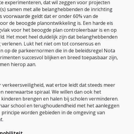
 te experimenteren, dat wil zeggen voor projecten
er(s) samen met alle belanghebbenden de inrichting
s voorwaarde geldt dat er onder 60% van de
r de beoogde planontwikkeling is. Een harde eis
agvlak voor het beoogde plan controleerbaar is en op
ld. Het moet heel duidelijk zijn dat belanghebbenden
verlenen. Lukt het niet om tot consensus en
n op de parkeernormen die in de beleidsregel Nota
rimenten succesvol blijken en breed toepasbaar zijn,
men hierop aan.
 verkeersveiligheid, wat ertoe leidt dat steeds meer
n neerwaartse spiraal. We willen dan ook het
 kinderen brengen en halen bij scholen verminderen.
n naar school en terughoudendheid met het aanleggen
In principe worden gebieden in de omgeving van
t.
mobiliteit