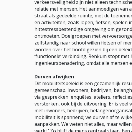
verkeersveiligheid zijn niet alleen technisc
relatie met mensen. Het aanmoedigen van au
straat als gedeelde ruimte, met de toeneme
en activiteiten, zoals lopen, fietsen, spele
hittestressbestendige omgeving om gezond 
ontmoeten. Doelgroepen met vervoersonge
zelfstandig naar school willen fietsen of m
worden over het hoofd gezien bij een beleid
‘functionele’ verbinding. Renkum stopt met 
ingenieursbenadering, omdat alle mensen e
Durven afwijken
Dit mobiliteitsbeleid is een gezamenlijk res
gemeenschap. Inwoners, bedrijven, belan
via gesprekken, enquêtes, ateliers, reflecti
versterken, ook bij de uitvoering. Er is ve
met inwoners, bedrijven, belangenorganisat
mobiliteit is spannend; we durven af te wijk
aanpakken. We weten niet alles, maar wille
werkt.’ Zo blijft de mens centraal staan. Ee