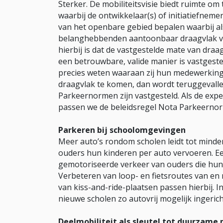
Sterker. De mobiliteitsvisie biedt ruimte om
waarbij de ontwikkelaar(s) of initiatiefnem
van het openbare gebied bepalen waarbij al
belanghebbenden aantoonbaar draagvlak voo
hierbij is dat de vastgestelde mate van dra
een betrouwbare, valide manier is vastgeste
precies weten waaraan zij hun medewerking 
draagvlak te komen, dan wordt teruggevalle
Parkeernormen zijn vastgesteld. Als de expe
passen we de beleidsregel Nota Parkeernor
Parkeren bij schoolomgevingen
Meer auto’s rondom scholen leidt tot minder
ouders hun kinderen per auto vervoeren. Ee
gemotoriseerde verkeer van ouders die hun
Verbeteren van loop- en fietsroutes van e
van kiss-and-ride-plaatsen passen hierbij. 
nieuwe scholen zo autovrij mogelijk ingerich
Deelmobiliteit als sleutel tot duurzame 