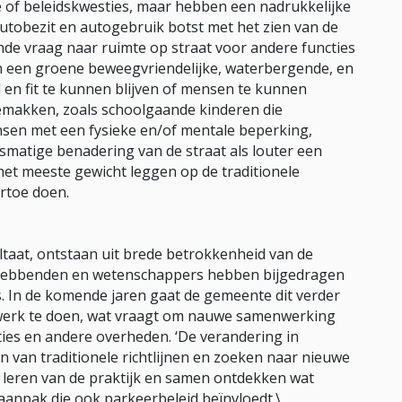
he of beleidskwesties, maar hebben een nadrukkelijke
tobezit en autogebruik botst met het zien van de
nde vraag naar ruimte op straat voor andere functies
n in een groene beweegvriendelijke, waterbergende, en
en fit te kunnen blijven of mensen te kunnen
makken, zoals schoolgaande kinderen die
ensen met een fysieke en/of mentale beperking,
smatige benadering van de straat als louter een
het meeste gewicht leggen op de traditionele
rtoe doen.
ultaat, ontstaan uit brede betrokkenheid van de
ghebbenden en wetenschappers hebben bijgedragen
es. In de komende jaren gaat de gemeente dit verder
el werk te doen, wat vraagt om nauwe samenwerking
ies en andere overheden. ‘De verandering in
en van traditionele richtlijnen en zoeken naar nieuwe
n leren van de praktijk en samen ontdekken wat
n aanpak die ook parkeerbeleid beïnvloedt.\