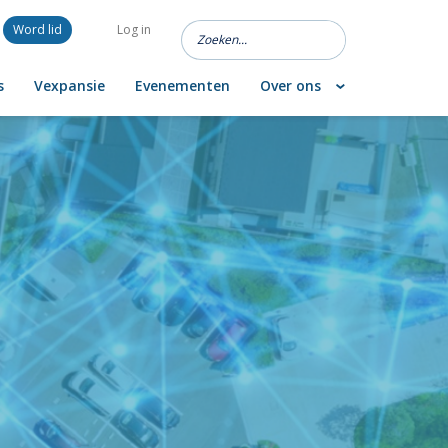
Word lid
Log in
s
Vexpansie
Evenementen
Over ons