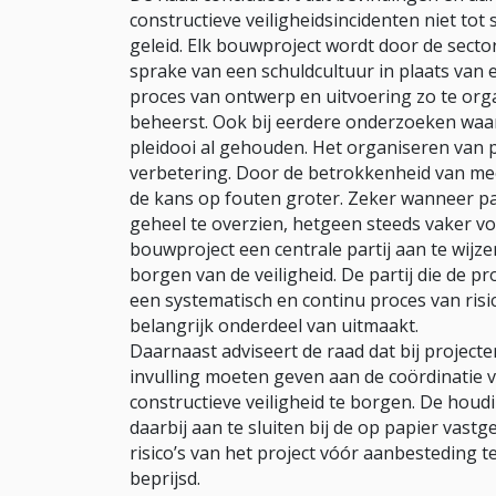
constructieve veiligheidsincidenten niet to
geleid. Elk bouwproject wordt door de secto
sprake van een schuldcultuur in plaats van e
proces van ontwerp en uitvoering zo te orga
beheerst. Ook bij eerdere onderzoeken waarb
pleidooi al gehouden. Het organiseren van p
verbetering. Door de betrokkenheid van mee
de kans op fouten groter. Zeker wanneer pa
geheel te overzien, hetgeen steeds vaker vo
bouwproject een centrale partij aan te wijze
borgen van de veiligheid. De partij die de 
een systematisch en continu proces van ris
belangrijk onderdeel van uitmaakt.
Daarnaast adviseert de raad dat bij projec
invulling moeten geven aan de coördinatie
constructieve veiligheid te borgen. De houd
daarbij aan te sluiten bij de op papier vast
risico’s van het project vóór aanbesteding
beprijsd.