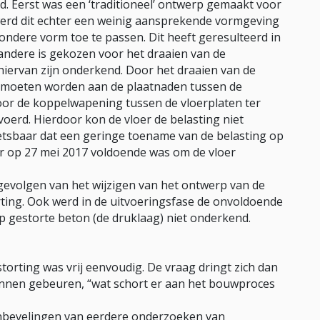
d. Eerst was een ‘traditioneel’ ontwerp gemaakt voor
werd dit echter een weinig aansprekende vormgeving
dere vorm toe te passen. Dit heeft geresulteerd in
andere is gekozen voor het draaien van de
hiervan zijn onderkend. Door het draaien van de
d moeten worden aan de plaatnaden tussen de
door de koppelwapening tussen de vloerplaten ter
oerd. Hierdoor kon de vloer de belasting niet
etsbaar dat een geringe toename van de belasting op
r op 27 mei 2017 voldoende was om de vloer
 gevolgen van het wijzigen van het ontwerp van de
rting. Ook werd in de uitvoeringsfase de onvoldoende
p gestorte beton (de druklaag) niet onderkend.
torting was vrij eenvoudig. De vraag dringt zich dan
unnen gebeuren, “wat schort er aan het bouwproces
anbevelingen van eerdere onderzoeken van