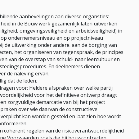
illende aanbevelingen aan diverse organsties:
heid in de Bouw werk gezamenlijk laten uitwerken
eiligheid, omgevingsveiligheid en arbeidsveiligheid) in
n op ondernemersniveau en op projectniveau
j de uitwerking onder andere. aan de borging van
ecten, het organiseren van tegenspraak, de principes
ken van de overstap van schuld- naar leercultuur en
estedingsprocedures. En deelnemers dienen
er de naleving ervan.
ig dat de leden:
agen voor: Heldere afspraken over welke partij
ordelijkheid voor het definitieve ontwerp draagt
n zorgvuldige demarcatie van bij het project
spraken over wie daarvan de constructieve
erplicht kan worden gesteld en laat zien hoe wordt
conformeren.
en coherent regelen van de risicoverantwoordelijkheid
ne Voorwaarden zoals die bij bouwcontracten