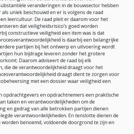
t substantiële veranderingen in de bouwsector hebben
r als uniek beschouwd en er is volgens de raad
en leercultuur. De raad pleit er daarom voor het
niseren dat veiligheidsrisico’s goed worden
ij constructieve veiligheid een item was is dat
rocesverantwoordelijkheid is daarbij een belangrijke
rdere partijen bij het ontwerp en uitvoering wordt
rtijen hun bijdrage leveren zonder het grotere
orkomt. Daarom adviseert de raad bij elk
n, die de verantwoordelijkheid draagt voor het
procesverantwoordelijkheid draagt dient te zorgen voor
icobeheersing met een dossier waar veiligheid een
ten opdrachtgevers en opdrachtnemers een praktische
 van taken en verantwoordelijkheden om de
ing en gedrag van alle betrokken partijen dienen
gelegde verantwoordelijkheden. En tenslotte dienen de
 te worden benoemd, voldoende doorgrond te zijn en