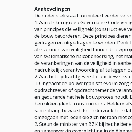
Aanbevelingen
De onderzoeksraad formuleert verder versch
Aan de kerngroep Governance Code Veilig
van principes die veiligheid (constructieve v
de bouw bevorderen. Deze principes diene
gedragen en uitgedragen te worden. Denk bi
alle vormen van veiligheid binnen bouwproj
van systematische risicobeheersing, het ma
de verankeringen van de veiligheid in aanb
nadrukkelijk verantwoording af te leggen ov
Aan het opdrachtgeversforum: bewerkstell
Ongeacht de bouworganisatievorm zorg dr
opdrachtgever of opdrachtnemer de verantwo
en gedurende het hele bouwproces houdt. Ee
betrokken (deel-) constructeurs. Heldere af
samenhang bewaakt. En onderzoek hoe dat v
omgegaan met leden die zich hieraan niet 
Steun de minister van BZK bij het helder 
en samenwerkingsverplichting in de Algeme