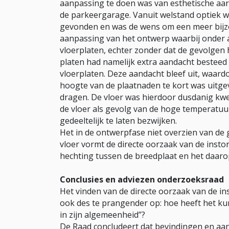
aanpassing te doen was van esthetische aar
de parkeergarage. Vanuit welstand optiek 
gevonden en was de wens om een meer bijzon
aanpassing van het ontwerp waarbij onder 
vloerplaten, echter zonder dat de gevolgen 
platen had namelijk extra aandacht bestee
vloerplaten. Deze aandacht bleef uit, waar
hoogte van de plaatnaden te kort was uitgev
dragen. De vloer was hierdoor dusdanig kw
de vloer als gevolg van de hoge temperatuu
gedeeltelijk te laten bezwijken.
Het in de ontwerpfase niet overzien van de
vloer vormt de directe oorzaak van de insto
hechting tussen de breedplaat en het daaro
Conclusies en adviezen onderzoeksraad
Het vinden van de directe oorzaak van de ins
ook des te prangender op: hoe heeft het k
in zijn algemeenheid”?
De Raad concludeert dat bevindingen en a