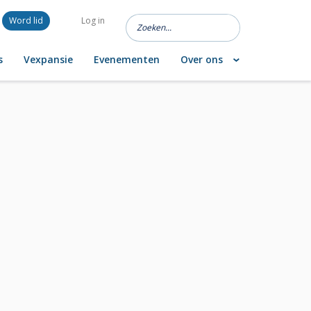
Word lid
Log in
s
Vexpansie
Evenementen
Over ons