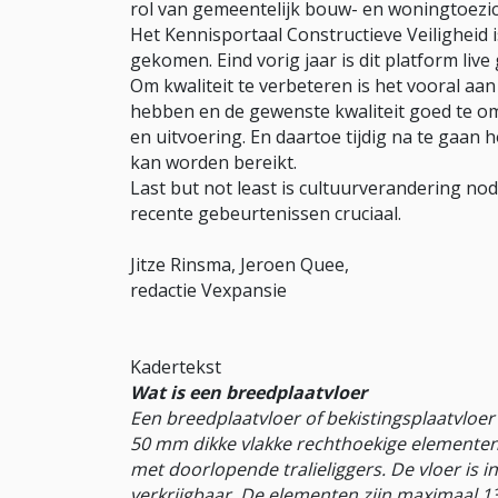
rol van gemeentelijk bouw- en woningtoezic
Het Kennisportaal Constructieve Veiligheid 
gekomen. Eind vorig jaar is dit platform liv
Om kwaliteit te verbeteren is het vooral aa
hebben en de gewenste kwaliteit goed te om
en uitvoering. En daartoe tijdig na te gaan 
kan worden bereikt.
Last but not least is cultuurverandering nodi
recente gebeurtenissen cruciaal.
Jitze Rinsma, Jeroen Quee,
redactie Vexpansie
Kadertekst
Wat is een breedplaatvloer
Een breedplaatvloer of bekistingsplaatvloer 
50 mm dikke vlakke rechthoekige elementen
met doorlopende tralieliggers. De vloer is i
verkrijgbaar. De elementen zijn maximaal 