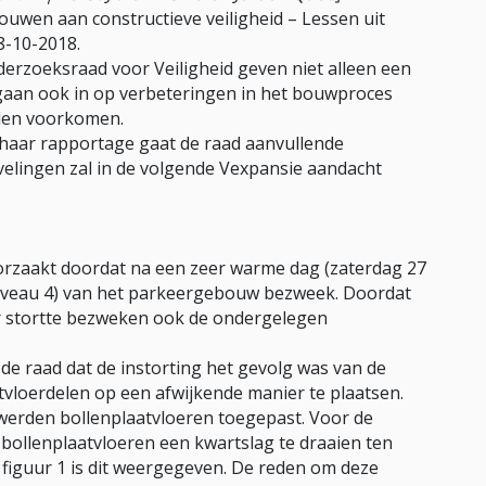
Bouwen aan constructieve veiligheid – Lessen uit
8-10-2018.
erzoeksraad voor Veiligheid geven niet alleen een
r gaan ook in op verbeteringen in het bouwproces
den voorkomen.
 haar rapportage gaat de raad aanvullende
elingen zal in de volgende Vexpansie aandacht
orzaakt doordat na een zeer warme dag (zaterdag 27
(niveau 4) van het parkeergebouw bezweek. Doordat
r stortte bezweken ook de ondergelegen
 de raad dat de instorting het gevolg was van de
loerdelen op een afwijkende manier te plaatsen.
 werden bollenplaatvloeren toegepast. Voor de
ollenplaatvloeren een kwartslag te draaien ten
n figuur 1 is dit weergegeven. De reden om deze