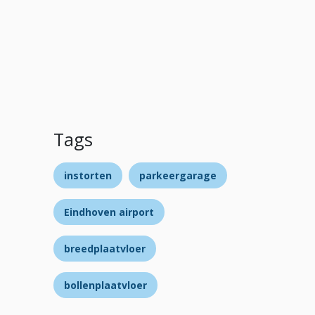
Tags
instorten
parkeergarage
Eindhoven airport
breedplaatvloer
bollenplaatvloer