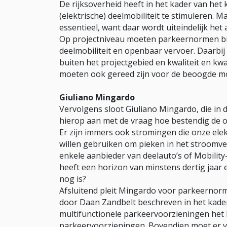
De rijksoverheid heeft in het kader van he
(elektrische) deelmobiliteit te stimuleren. 
essentieel, want daar wordt uiteindelijk het 
Op projectniveau moeten parkeernormen bi
deelmobiliteit en openbaar vervoer. Daarb
buiten het projectgebied en kwaliteit en kw
moeten ook gereed zijn voor de beoogde mod
Giuliano Mingardo
Vervolgens sloot Giuliano Mingardo, die in 
hierop aan met de vraag hoe bestendig de ont
Er zijn immers ook stromingen die onze elekt
willen gebruiken om pieken in het stroomve
enkele aanbieder van deelauto’s of Mobilit
heeft een horizon van minstens dertig jaar
nog is?
Afsluitend pleit Mingardo voor parkeernorm
door Daan Zandbelt beschreven in het kader 
multifunctionele parkeervoorzieningen het
parkeervoorzieningen. Bovendien moet er voo