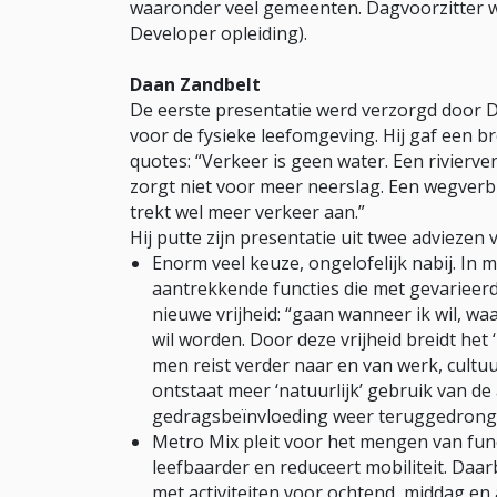
waaronder veel gemeenten. Dagvoorzitter w
Developer opleiding).
Daan Zandbelt
De eerste presentatie werd verzorgd door Da
voor de fysieke leefomgeving. Hij gaf een b
quotes: “Verkeer is geen water. Een rivierve
zorgt niet voor meer neerslag. Een wegverbr
trekt wel meer verkeer aan.”
Hij putte zijn presentatie uit twee adviezen 
Enorm veel keuze, ongelofelijk nabij. In 
aantrekkende functies die met gevarieer
nieuwe vrijheid: “gaan wanneer ik wil, waa
wil worden. Door deze vrijheid breidt het 
men reist verder naar en van werk, cultu
ontstaat meer ‘natuurlijk’ gebruik van de
gedragsbeïnvloeding weer teruggedrong
Metro Mix pleit voor het mengen van func
leefbaarder en reduceert mobiliteit. Da
met activiteiten voor ochtend, middag en