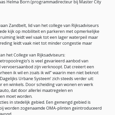
as Helma Born (programmadirecteur bij Master City
an Zandbelt, lid van het college van Rijksadviseurs
rede kijk op mobiliteit en parkeren met opmerkelijke
rruiming leidt wel vaak tot een lager waterpeil maar
eding leidt vaak niet tot minder congestie maar
van het College van Rijksadviseurs:
metropoolregio’s is veel gevarieerd aanbod van
d vervoersaanbod zijn verknoopt. Dat creëert een
rheen ik wil en zoals ik wil” waarin men niet beknot
‘Dagelijks Urbane Systeem’ zich steeds verder uit:
ur en winkels. Door scheiding van wonen en werk
 auto, dat door allerlei maatregelen en
en moet worden.
ties in stedelijk gebied. Een gemengd gebied is
arbij worden zogenaamde OMA-plinten geïntroduceerd
 avond.