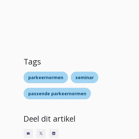
Tags
parkeernormen
seminar
passende parkeernormen
Deel dit artikel