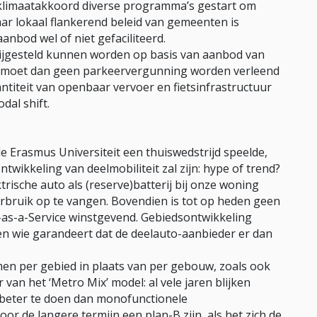
t klimaatakkoord diverse programma’s gestart om
Maar lokaal flankerend beleid van gemeenten is
aanbod wel of niet gefaciliteerd.
jgesteld kunnen worden op basis van aanbod van
ij moet dan geen parkeervergunning worden verleend
antiteit van openbaar vervoer en fietsinfrastructuur
al shift.
de Erasmus Universiteit een thuiswedstrijd speelde,
wikkeling van deelmobiliteit zal zijn: hype of trend?
rische auto als (reserve)batterij bij onze woning
rbruik op te vangen. Bovendien is tot op heden geen
y-as-a-Service winstgevend. Gebiedsontwikkeling
 en wie garandeert dat de deelauto-aanbieder er dan
en per gebied in plaats van per gebouw, zoals ook
van het ‘Metro Mix’ model: al vele jaren blijken
 beter te doen dan monofunctionele
r de langere termijn een plan-B zijn, als het zich de