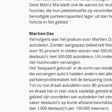
Deze Metro Mix biedt ook de aanzet tot mult
functies, die hun piekbehoefte op verschill
benodigde parkeercapaciteit lager uit dan
functie in het gebied.
Martien Das
Vervolgens was het podium voor Martien Da
autodelen. Zonder aangepast beleid telt Ned
voor 95 procent in steden wonen met 500.00
deelauto’s met 500.000 autodelers. Uit onder
het huishouden vervangen.
Het ‘bespaard gebruik’ in de vorm van minder
die vervangen auto’s hadden anders wel all
parkeerproblematiek telt de besparing (ook 
Tot nu toe draait autodelen voor 80 procent
en draait het in zeer sterk stedelijk gebied dr
gebied zijn voordelen van autodelen het ste
vaker deelauto’s op korte afstand beschikb
dan 1.000 deelauto’s per 100.000 inwoners.