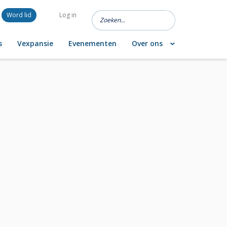
Word lid
Log in
s
Vexpansie
Evenementen
Over ons