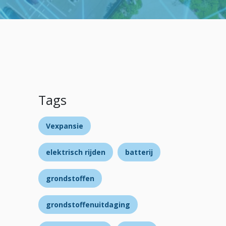
Tags
Vexpansie
elektrisch rijden
batterij
grondstoffen
grondstoffenuitdaging