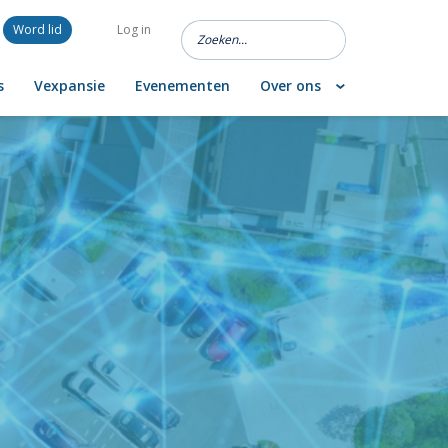
Word lid
Log in
s
Vexpansie
Evenementen
Over ons