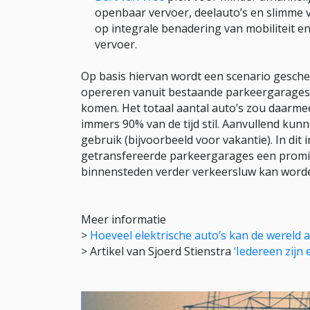
openbaar vervoer, deelauto’s en slimm
op integrale benadering van mobiliteit en
vervoer.
Op basis hiervan wordt een scenario geschets
opereren vanuit bestaande parkeergarages 
komen. Het totaal aantal auto’s zou daarme
immers 90% van de tijd stil. Aanvullend kun
gebruik (bijvoorbeeld voor vakantie). In dit
getransfereerde parkeergarages een promin
binnensteden verder verkeersluw kan word
Meer informatie
>
Hoeveel elektrische auto’s kan de wereld 
> Artikel van Sjoerd Stienstra
‘Iedereen zijn 