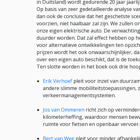
in Duitsland) wordt gedurende 20 jaar jaarli
Op basis van zeer gedetailleerde analyse va
dan ook de conclusie dat het geschetste scen
voorzien, niet haalbaar zal zijn. We zullen 
onze eigen elektrische auto. De verwachting
duurder worden. Dat zal effect hebben op
voor alternatieve ontwikkelingen ten opzic
prijzen wordt het ook onwaarschijnlijker, da
over een eigen auto beschikt, dat is de toe
Ten slotte worden in het boek ook drie hoog
Erik Verhoef
pleit voor inzet van duurzam
andere slimme mobiliteitstoepassingen, z
verkeermanagementsystemen.
Jos van Ommeren
richt zich op verminde
kilometerheffing, waardoor mensen bew
ruimte voor fietsen en openbaar vervoer.
Bert van Wee
pleit voor minder afhankelij