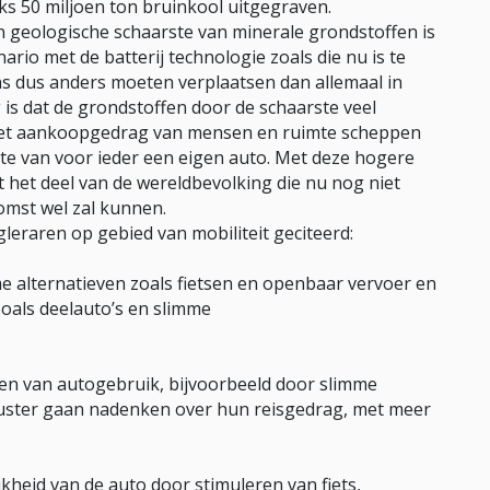
jks 50 miljoen ton bruinkool uitgegraven.
n geologische schaarste van minerale grondstoffen is
ario met de batterij technologie zoals die nu is te
ons dus anders moeten verplaatsen dan allemaal in
 is dat de grondstoffen door de schaarste veel
 het aankoopgedrag van mensen en ruimte scheppen
hte van voor ieder een eigen auto. Met deze hogere
t het deel van de wereldbevolking die nu nog niet
komst wel zal kunnen.
leraren op gebied van mobiliteit geciteerd:
e alternatieven zoals fietsen en openbaar vervoer en
oals deelauto’s en slimme
ren van autogebruik, bijvoorbeeld door slimme
uster gaan nadenken over hun reisgedrag, met meer
kheid van de auto door stimuleren van fiets,