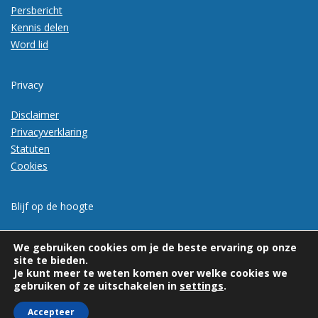
Persbericht
Kennis delen
Word lid
Privacy
Disclaimer
Privacyverklaring
Statuten
Cookies
Blijf op de hoogte
Meld je aan voor de nieuwsbrief
We gebruiken cookies om je de beste ervaring op onze
site te bieden.
Je kunt meer te weten komen over welke cookies we
gebruiken of ze uitschakelen in
settings
.
Accepteer