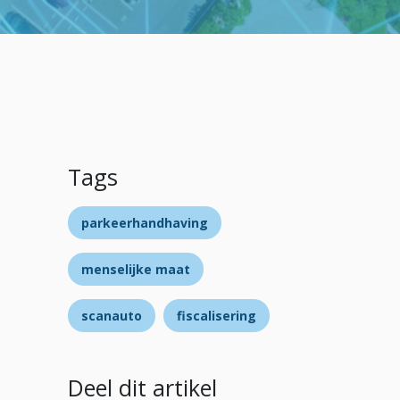
Tags
parkeerhandhaving
menselijke maat
scanauto
fiscalisering
Deel dit artikel