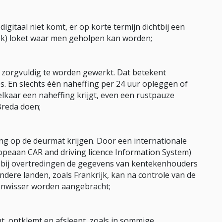
digitaal niet komt, er op korte termijn dichtbij een
ek) loket waar men geholpen kan worden;
r zorgvuldig te worden gewerkt. Dat betekent
s. En slechts één naheffing per 24 uur opleggen of
lkaar een naheffing krijgt, even een rustpauze
Breda doen;
g op de deurmat krijgen. Door een internationale
peaan CAR and driving licence Information System)
 bij overtredingen de gegevens van kentekenhouders
dere landen, zoals Frankrijk, kan na controle van de
tenwisser worden aangebracht;
t, ontklemt en afsleept, zoals in sommige