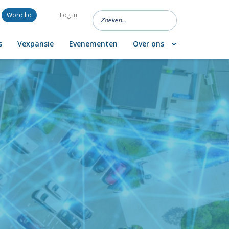
Word lid
Log in
s
Vexpansie
Evenementen
Over ons