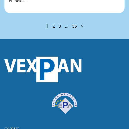
en beleid.
1
…
2
3
56
>
Contact