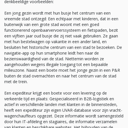
denkbeeldige voorbeelden:
Een jong gezin wordt met hun busje het centrum van een
vreemde stad ontzegd: Een echtpaar met kinderen, dat in een
buitenwijk van een grote stad woont met een goed
functionerend openbaarvervoerssysteem en fietspaden, bezit
een vijftien jaar oud busje die zij niet vaak gebruiken. Ze gaan
met hun bestelwagen op vakantie in een ander land, en
besluiten het historische centrum van een stad te bezoeken. De
navigatie-app op hun smartphone leidt hen naar de
bezienswaardigheid van de stad. Niettemin worden ze
aangehouden wegens illegale toegang tot een bepaalde
milieuzone. Naast een boete moet het jonge gezin in een P&R
buiten de stad overnachten en naar het centrum van de stad
met de trein.
Een expediteur krijgt een boete voor een levering op de
verkeerde tijd en plaats: Gespecialiseerd in B2B-logistiek en
actief in verschillende landen met klanten in de binnensteden,
heeft een expediteur zijn eigen UVAR-database voor zijn vracht­
wagenchauffeurs opgezet. Deze informatie wordt samengesteld
door hun IT-afdeling en stagiaires, die informatie verzamelen
van klanten en beschikbare websites. Het bijhouden van de