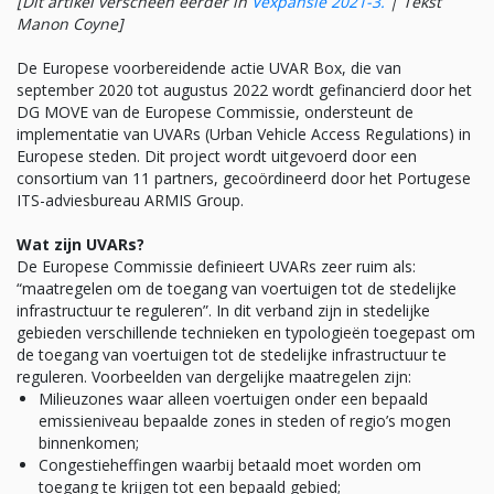
[Dit artikel verscheen eerder in
Vexpansie 2021-3.
|
Tekst
Manon Coyne]
De Europese voorbereidende actie UVAR Box, die van
september 2020 tot augustus 2022 wordt gefinancierd door het
DG MOVE van de Europese Commissie, ondersteunt de
implementatie van UVARs (Urban Vehicle Access Regulations) in
Europese steden. Dit project wordt uitgevoerd door een
consortium van 11 partners, gecoördineerd door het Portugese
ITS-adviesbureau ARMIS Group.
Wat zijn UVARs?
De Europese Commissie definieert UVARs zeer ruim als:
“maatregelen om de toegang van voertuigen tot de stedelijke
infrastructuur te reguleren”. In dit verband zijn in stedelijke
gebieden verschillende technieken en typologieën toegepast om
de toegang van voertuigen tot de stedelijke infrastructuur te
reguleren. Voorbeelden van dergelijke maatregelen zijn:
Milieuzones waar alleen voertuigen onder een bepaald
emissieniveau bepaalde zones in steden of regio’s mogen
binnenkomen;
Congestieheffingen waarbij betaald moet worden om
toegang te krijgen tot een bepaald gebied;