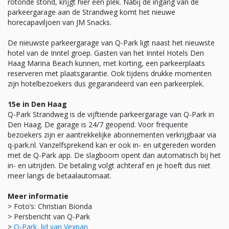
rotonde stond, krijgt hier een plek. Nabij de ingang van de
parkeergarage aan de Strandweg komt het nieuwe
horecapaviljoen van JM Snacks.
De nieuwste parkeergarage van Q-Park ligt naast het nieuwste
hotel van de Inntel groep. Gasten van het Inntel Hotels Den
Haag Marina Beach kunnen, met korting, een parkeerplaats
reserveren met plaatsgarantie. Ook tijdens drukke momenten
zijn hotelbezoekers dus gegarandeerd van een parkeerplek.
15e in Den Haag
Q-Park Strandweg is de vijftiende parkeergarage van Q-Park in
Den Haag. De garage is 24/7 geopend. Voor frequente
bezoekers zijn er aantrekkelijke abonnementen verkrijgbaar via
q-park.nl. Vanzelfsprekend kan er ook in- en uitgereden worden
met de Q-Park app. De slagboom opent dan automatisch bij het
in- en uitrijden. De betaling volgt achteraf en je hoeft dus niet
meer langs de betaalautomaat.
Meer informatie
> Foto’s: Christian Bionda
> Persbericht van Q-Park
>
Q-Park, lid van Vexpan