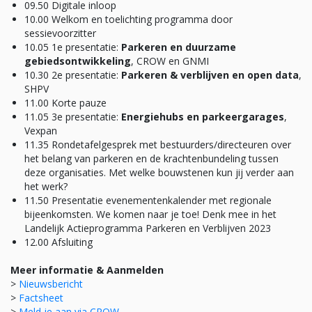
09.50 Digitale inloop
10.00 Welkom en toelichting programma door
sessievoorzitter
10.05 1e presentatie:
Parkeren en duurzame
gebiedsontwikkeling
, CROW en GNMI
10.30 2e presentatie:
Parkeren & verblijven en open data
,
SHPV
11.00 Korte pauze
11.05 3e presentatie:
Energiehubs en parkeergarages
,
Vexpan
11.35 Rondetafelgesprek met bestuurders/directeuren over
het belang van parkeren en de krachtenbundeling tussen
deze organisaties. Met welke bouwstenen kun jij verder aan
het werk?
11.50 Presentatie evenementenkalender met regionale
bijeenkomsten. We komen naar je toe! Denk mee in het
Landelijk Actieprogramma Parkeren en Verblijven 2023
12.00 Afsluiting
Meer informatie & Aanmelden
>
Nieuwsbericht
>
Factsheet
>
Meld je aan via CROW