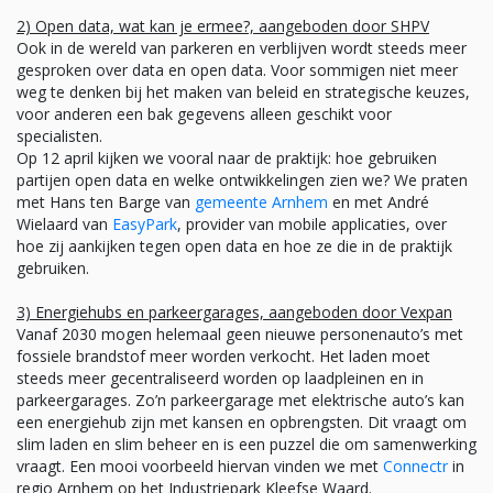
2) Open data, wat kan je ermee?, aangeboden door SHPV
Ook in de wereld van parkeren en verblijven wordt steeds meer
gesproken over data en open data. Voor sommigen niet meer
weg te denken bij het maken van beleid en strategische keuzes,
voor anderen een bak gegevens alleen geschikt voor
specialisten.
Op 12 april kijken we vooral naar de praktijk: hoe gebruiken
partijen open data en welke ontwikkelingen zien we? We praten
met Hans ten Barge van
gemeente Arnhem
en met André
Wielaard van
EasyPark
, provider van mobile applicaties, over
hoe zij aankijken tegen open data en hoe ze die in de praktijk
gebruiken.
3) Energiehubs en parkeergarages, aangeboden door Vexpan
Vanaf 2030 mogen helemaal geen nieuwe personenauto’s met
fossiele brandstof meer worden verkocht. Het laden moet
steeds meer gecentraliseerd worden op laadpleinen en in
parkeergarages. Zo’n parkeergarage met elektrische auto’s kan
een energiehub zijn met kansen en opbrengsten. Dit vraagt om
slim laden en slim beheer en is een puzzel die om samenwerking
vraagt. Een mooi voorbeeld hiervan vinden we met
Connectr
in
regio Arnhem op het Industriepark Kleefse Waard.