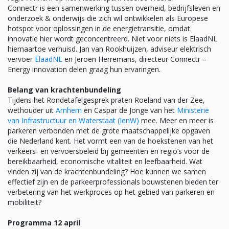
Connectr is een samenwerking tussen overheid, bedrijfsleven en
onderzoek & onderwijs die zich wil ontwikkelen als Europese
hotspot voor oplossingen in de energietransitie, omdat
innovatie hier wordt geconcentreerd. Niet voor niets is ElaadNL
hiernaartoe verhuisd. Jan van Rookhuijzen, adviseur elektrisch
vervoer
ElaadNL
en Jeroen Herremans, directeur Connectr –
Energy innovation delen graag hun ervaringen.
Belang van krachtenbundeling
Tijdens het Rondetafelgesprek praten Roeland van der Zee,
wethouder uit
Arnhem
en Caspar de Jonge van het
Ministerie
van Infrastructuur en Waterstaat (IenW)
mee. Meer en meer is
parkeren verbonden met de grote maatschappelijke opgaven
die Nederland kent. Het vormt een van de hoekstenen van het
verkeers- en vervoersbeleid bij gemeenten en regio’s voor de
bereikbaarheid, economische vitaliteit en leefbaarheid. Wat
vinden zij van de krachtenbundeling? Hoe kunnen we samen
effectief zijn en de parkeerprofessionals bouwstenen bieden ter
verbetering van het werkproces op het gebied van parkeren en
mobiliteit?
Programma 12 april