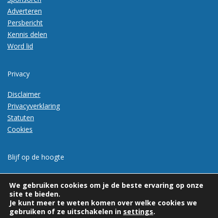
Adverteren
Persbericht
Kennis delen
Word lid
Privacy
Disclaimer
Privacyverklaring
Statuten
Cookies
Blijf op de hoogte
Meld je aan voor de nieuwsbrief
We gebruiken cookies om je de beste ervaring op onze
site te bieden.
Je kunt meer te weten komen over welke cookies we
gebruiken of ze uitschakelen in
settings
.