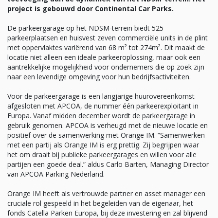
project is gebouwd door Continental Car Parks.
De parkeergarage op het NDSM-terrein biedt 525
parkeerplaatsen en huisvest zeven commerciële units in de plint
met oppervlaktes variërend van 68 m² tot 274m². Dit maakt de
locatie niet alleen een ideale parkeeroplossing, maar ook een
aantrekkelijke mogelijkheid voor ondernemers die op zoek zijn
naar een levendige omgeving voor hun bedrijfsactiviteiten.
Voor de parkeergarage is een langjarige huurovereenkomst
afgesloten met APCOA, de nummer één parkeerexploitant in
Europa. Vanaf midden december wordt de parkeergarage in
gebruik genomen. APCOA is verheugd met de nieuwe locatie en
positief over de samenwerking met Orange IM. “Samenwerken
met een partij als Orange IM is erg prettig. Zij begrijpen waar
het om draait bij publieke parkeergarages en willen voor alle
partijen een goede deal.” aldus Carlo Barten, Managing Director
van APCOA Parking Nederland.
Orange IM heeft als vertrouwde partner en asset manager een
cruciale rol gespeeld in het begeleiden van de eigenaar, het
fonds Catella Parken Europa, bij deze investering en zal blijvend