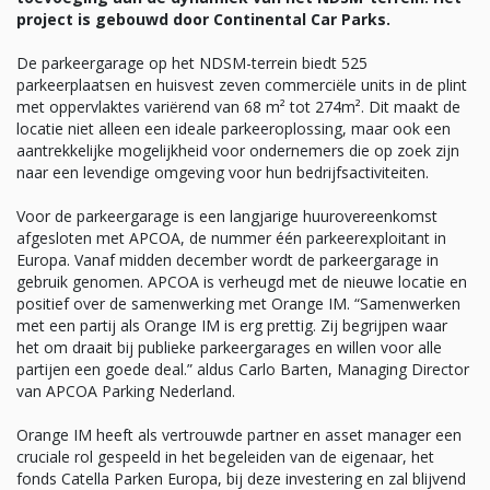
project is gebouwd door Continental Car Parks.
De parkeergarage op het NDSM-terrein biedt 525
parkeerplaatsen en huisvest zeven commerciële units in de plint
met oppervlaktes variërend van 68 m² tot 274m². Dit maakt de
locatie niet alleen een ideale parkeeroplossing, maar ook een
aantrekkelijke mogelijkheid voor ondernemers die op zoek zijn
naar een levendige omgeving voor hun bedrijfsactiviteiten.
Voor de parkeergarage is een langjarige huurovereenkomst
afgesloten met APCOA, de nummer één parkeerexploitant in
Europa. Vanaf midden december wordt de parkeergarage in
gebruik genomen. APCOA is verheugd met de nieuwe locatie en
positief over de samenwerking met Orange IM. “Samenwerken
met een partij als Orange IM is erg prettig. Zij begrijpen waar
het om draait bij publieke parkeergarages en willen voor alle
partijen een goede deal.” aldus Carlo Barten, Managing Director
van APCOA Parking Nederland.
Orange IM heeft als vertrouwde partner en asset manager een
cruciale rol gespeeld in het begeleiden van de eigenaar, het
fonds Catella Parken Europa, bij deze investering en zal blijvend