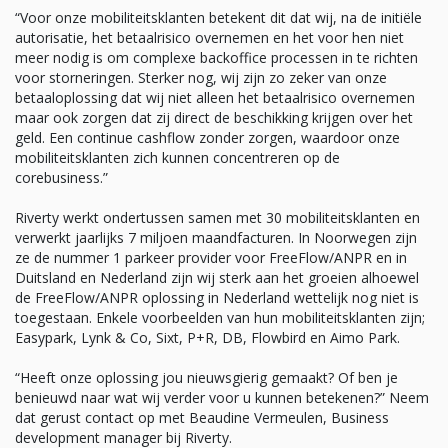
“Voor onze mobiliteitsklanten betekent dit dat wij, na de initiële
autorisatie, het betaalrisico overnemen en het voor hen niet
meer nodig is om complexe backoffice processen in te richten
voor storneringen. Sterker nog, wij zijn zo zeker van onze
betaaloplossing dat wij niet alleen het betaalrisico overnemen
maar ook zorgen dat zij direct de beschikking krijgen over het
geld. Een continue cashflow zonder zorgen, waardoor onze
mobiliteitsklanten zich kunnen concentreren op de
corebusiness.”
Riverty werkt ondertussen samen met 30 mobiliteitsklanten en
verwerkt jaarlijks 7 miljoen maandfacturen. In Noorwegen zijn
ze de nummer 1 parkeer provider voor FreeFlow/ANPR en in
Duitsland en Nederland zijn wij sterk aan het groeien alhoewel
de FreeFlow/ANPR oplossing in Nederland wettelijk nog niet is
toegestaan. Enkele voorbeelden van hun mobiliteitsklanten zijn;
Easypark, Lynk & Co, Sixt, P+R, DB, Flowbird en Aimo Park.
“Heeft onze oplossing jou nieuwsgierig gemaakt? Of ben je
benieuwd naar wat wij verder voor u kunnen betekenen?” Neem
dat gerust contact op met Beaudine Vermeulen, Business
development manager bij Riverty.