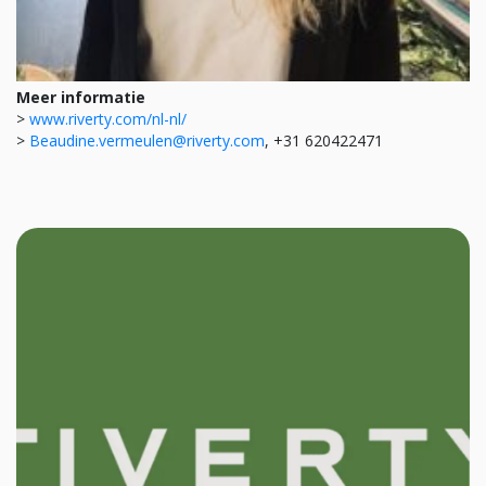
Meer informatie
>
www.riverty.com/nl-nl/
>
Beaudine.vermeulen@riverty.com
, +31 620422471