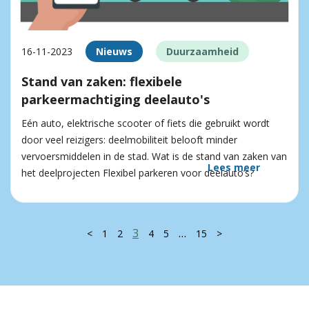
16-11-2023
Nieuws
Duurzaamheid
Stand van zaken: flexibele
parkeermachtiging deelauto's
Eén auto, elektrische scooter of fiets die gebruikt wordt
door veel reizigers: deelmobiliteit belooft minder
vervoersmiddelen in de stad. Wat is de stand van zaken van
Lees meer
het deelprojecten Flexibel parkeren voor deelauto’s?
3
…
<
1
2
4
5
15
>