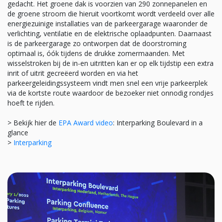
gedacht. Het groene dak is voorzien van 290 zonnepanelen en
de groene stroom die hieruit voortkomt wordt verdeeld over alle
energiezuinige installaties van de parkeergarage waaronder de
verlichting, ventilatie en de elektrische oplaadpunten. Daarnaast
is de parkeergarage zo ontworpen dat de doorstroming
optimaal is, óók tijdens de drukke zomermaanden. Met
wisselstroken bij de in-en uitritten kan er op elk tijdstip een extra
inrit of uitrit gecreëerd worden en via het
parkeergeleidingssysteem vindt men snel een vrije parkeerplek
via de kortste route waardoor de bezoeker niet onnodig rondjes
hoeft te rijden.
> Bekijk hier de
EPA Award video
: Interparking Boulevard in a
glance
>
Interparking