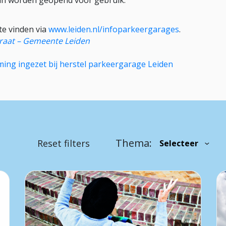
an worden geopend voor gebruik.
 te vinden via
www.leiden.nl/infoparkeergarages
.
raat – Gemeente Leiden
ing ingezet bij herstel parkeergarage Leiden
Thema:
Reset filters