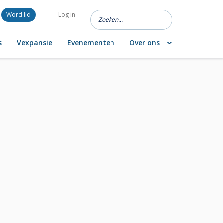
Word lid
Log in
s
Vexpansie
Evenementen
Over ons