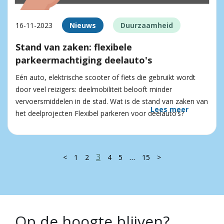
16-11-2023
Nieuws
Duurzaamheid
Stand van zaken: flexibele
parkeermachtiging deelauto's
Eén auto, elektrische scooter of fiets die gebruikt wordt
door veel reizigers: deelmobiliteit belooft minder
vervoersmiddelen in de stad. Wat is de stand van zaken van
Lees meer
het deelprojecten Flexibel parkeren voor deelauto’s?
3
…
<
1
2
4
5
15
>
Op de hoogte blijven?