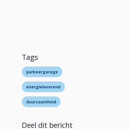
Tags
parkeergarage
energieleverend
duurzaamheid
Deel dit bericht