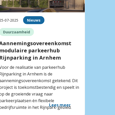
25-07-2025
Nieuws
Duurzaamheid
Aannemingsovereenkomst
modulaire parkeerhub
Rijnparking in Arnhem
Voor de realisatie van parkeerhub
Rijnparking in Arnhem is de
aannemingsovereenkomst getekend. Dit
project is toekomstbestendig en speelt in
op de groeiende vraag naar
parkeerplaatsen én flexibele
Lees meer
bedrijfsruimte in het Rijnpark-gebied.