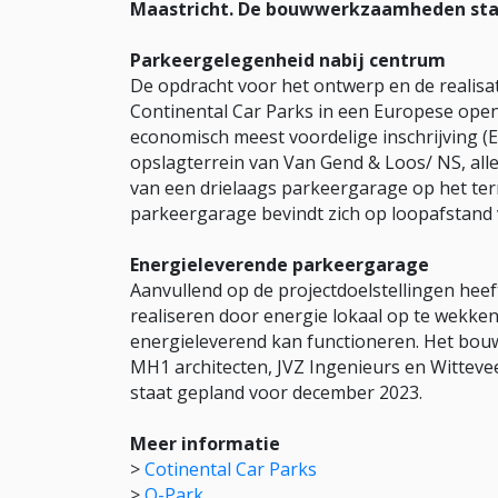
Maastricht. De bouwwerkzaamheden star
Parkeergelegenheid nabij centrum
De opdracht voor het ontwerp en de realis
Continental Car Parks in een Europese ope
economisch meest voordelige inschrijving (E
opslagterrein van Van Gend & Loos/ NS, alle
van een drielaags parkeergarage op het ter
parkeergarage bevindt zich op loopafstand 
Energieleverende parkeergarage
Aanvullend op de projectdoelstellingen hee
realiseren door energie lokaal op te wekke
energieleverend kan functioneren. Het bou
MH1 architecten, JVZ Ingenieurs en Witte
staat gepland voor december 2023.
Meer informatie
>
Cotinental Car Parks
>
Q-Park