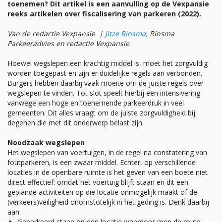
toenemen? Dit artikel is een aanvulling op de Vexpansie
reeks artikelen over fiscalisering van parkeren (2022).
Van de redactie Vexpansie |
Jitze Rinsma
, Rinsma
Parkeeradvies en redactie Vexpansie
Hoewel wegslepen een krachtig middel is, moet het zorgvuldig
worden toegepast en zijn er duidelijke regels aan verbonden.
Burgers hebben daarbij vaak moeite om de juiste regels over
wegslepen te vinden. Tot slot speelt hierbij een intensivering
vanwege een hoge en toenemende parkeerdruk in veel
gemeenten. Dit alles vraagt om de juiste zorgvuldigheid bij
degenen die met dit onderwerp belast zijn.
Noodzaak wegslepen
Het wegslepen van voertuigen, in de regel na constatering van
foutparkeren, is een zwaar middel. Echter, op verschillende
locaties in de openbare ruimte is het geven van een boete niet
direct effectief: omdat het voertuig blijft staan en dit een
geplande activiteiten op die locatie onmogelijk maakt of de
(verkeers)veiligheid onomstotelijk in het geding is. Denk daarbij
aan:
Geparkeerd staan op een locatie waardoor men de route