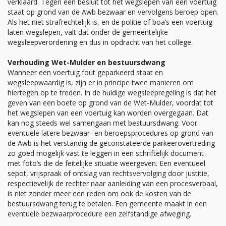
verklaard. Tegen een besluit tot het wegslepen van een voertuig
staat op grond van de Awb bezwaar en vervolgens beroep open.
Als het niet strafrechtelijk is, en de politie of boa’s een voertuig
laten wegslepen, valt dat onder de gemeentelijke
wegsleepverordening en dus in opdracht van het college.
Verhouding Wet-Mulder en bestuursdwang
Wanneer een voertuig fout geparkeerd staat en
wegsleepwaardig is, zijn er in principe twee manieren om
hiertegen op te treden. In de huidige wegsleepregeling is dat het
geven van een boete op grond van de Wet-Mulder, voordat tot
het wegslepen van een voertuig kan worden overgegaan. Dat
kan nog steeds wel samengaan met bestuursdwang. Voor
eventuele latere bezwaar- en beroepsprocedures op grond van
de Awb is het verstandig de geconstateerde parkeerovertreding
zo goed mogelijk vast te leggen in een schriftelijk document
met foto’s die de feitelijke situatie weergeven. Een eventueel
sepot, vrijspraak of ontslag van rechtsvervolging door justitie,
respectievelijk de rechter naar aanleiding van een procesverbaal,
is niet zonder meer een reden om ook de kosten van de
bestuursdwang terug te betalen. Een gemeente maakt in een
eventuele bezwaarprocedure een zelfstandige afweging.