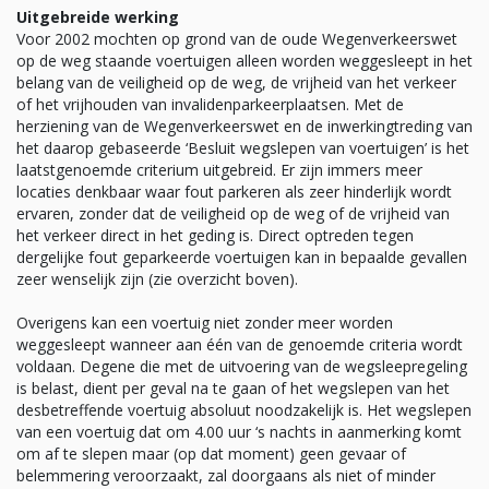
Uitgebreide werking
Voor 2002 mochten op grond van de oude Wegenverkeerswet
op de weg staande voertuigen alleen worden weggesleept in het
belang van de veiligheid op de weg, de vrijheid van het verkeer
of het vrijhouden van invalidenparkeerplaatsen. Met de
herziening van de Wegenverkeerswet en de inwerkingtreding van
het daarop gebaseerde ‘Besluit wegslepen van voertuigen’ is het
laatstgenoemde criterium uitgebreid. Er zijn immers meer
locaties denkbaar waar fout parkeren als zeer hinderlijk wordt
ervaren, zonder dat de veiligheid op de weg of de vrijheid van
het verkeer direct in het geding is. Direct optreden tegen
dergelijke fout geparkeerde voertuigen kan in bepaalde gevallen
zeer wenselijk zijn (zie overzicht boven).
Overigens kan een voertuig niet zonder meer worden
weggesleept wanneer aan één van de genoemde criteria wordt
voldaan. Degene die met de uitvoering van de wegsleepregeling
is belast, dient per geval na te gaan of het wegslepen van het
desbetreffende voertuig absoluut noodzakelijk is. Het wegslepen
van een voertuig dat om 4.00 uur ‘s nachts in aanmerking komt
om af te slepen maar (op dat moment) geen gevaar of
belemmering veroorzaakt, zal doorgaans als niet of minder