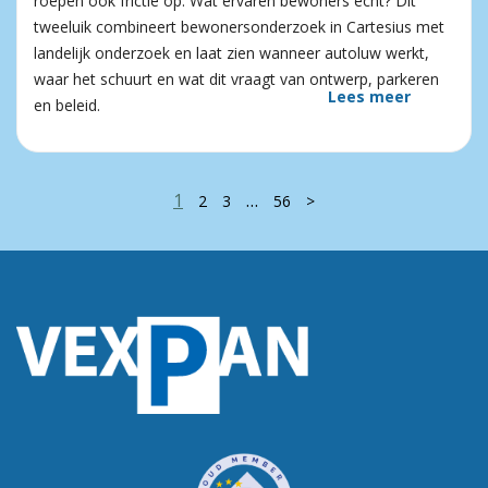
roepen ook frictie op. Wat ervaren bewoners écht? Dit
tweeluik combineert bewonersonderzoek in Cartesius met
landelijk onderzoek en laat zien wanneer autoluw werkt,
waar het schuurt en wat dit vraagt van ontwerp, parkeren
Lees meer
en beleid.
1
…
2
3
56
>