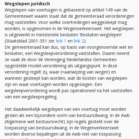
Wegslepen juridisch
Wegslepen van voertuigen is gebaseerd op artikel 149 van de
Gemeentewet waarin staat dat de gemeenteraad verordeningen
mag vaststellen. Voor welke overtredingen weggesleept mag
worden, is opgenomen in de Wegenverkeerswet. Het wegslepen
is uitgewerkt in ministeriele besluiten ‘Besluiten wegslepen’
(Staatsblad 2001-351 zie:
link 1
en
link 2
).
De gemeenteraad kan dus, op basis van voorgenoemde wet en
besluiten, een Wegsleepverordening vaststellen. Daarin neemt
ze vaak de door de Vereniging Nederlandse Gemeenten
opgestelde model-verordening als uitgangspunt. In deze
verordening regelt zij, waar (=aanwijzing van wegen) en
wanneer gesleept kan worden, wat de kosten van wegslepen
zijn en waar voertuigen worden opgeslagen. Een
wegsleepverordening wordt pas operationeel na het vaststellen
van een wegsleepregeling.
Het daadwerkelijk wegslepen van een voertuig moet worden
gezien als een bijzondere vorm van bestuursdwang. In de Awb
(Algemene wet bestuursrecht) zijn regels gesteld over de
toepassing van bestuursdwang. In de Wegenverkeerswet
worden diverse bepalingen uit de Awb niet van toepassing