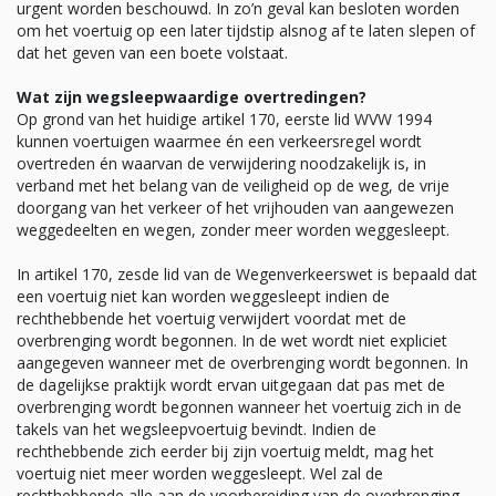
urgent worden beschouwd. In zo’n geval kan besloten worden
om het voertuig op een later tijdstip alsnog af te laten slepen of
dat het geven van een boete volstaat.
Wat zijn wegsleepwaardige overtredingen?
Op grond van het huidige artikel 170, eerste lid WVW 1994
kunnen voertuigen waarmee én een verkeersregel wordt
overtreden én waarvan de verwijdering noodzakelijk is, in
verband met het belang van de veiligheid op de weg, de vrije
doorgang van het verkeer of het vrijhouden van aangewezen
weggedeelten en wegen, zonder meer worden weggesleept.
In artikel 170, zesde lid van de Wegenverkeerswet is bepaald dat
een voertuig niet kan worden weggesleept indien de
rechthebbende het voertuig verwijdert voordat met de
overbrenging wordt begonnen. In de wet wordt niet expliciet
aangegeven wanneer met de overbrenging wordt begonnen. In
de dagelijkse praktijk wordt ervan uitgegaan dat pas met de
overbrenging wordt begonnen wanneer het voertuig zich in de
takels van het wegsleepvoertuig bevindt. Indien de
rechthebbende zich eerder bij zijn voertuig meldt, mag het
voertuig niet meer worden weggesleept. Wel zal de
rechthebbende alle aan de voorbereiding van de overbrenging