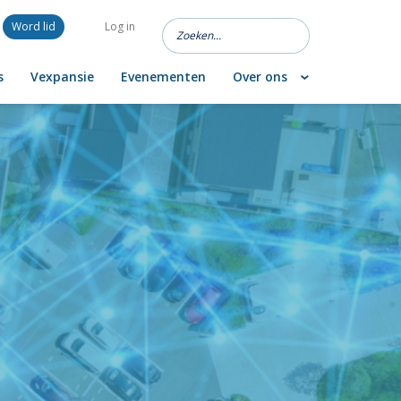
Word lid
Log in
s
Vexpansie
Evenementen
Over ons