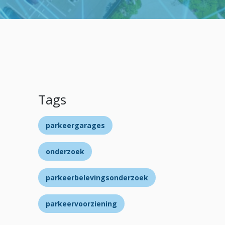
Tags
parkeergarages
onderzoek
parkeerbelevingsonderzoek
parkeervoorziening