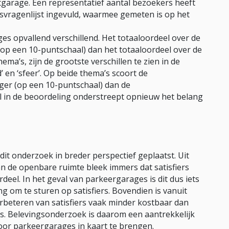
arage. Een representatief aantal bezoekers heeft
svragenlijst ingevuld, waarmee gemeten is op het
 opvallend verschillend. Het totaaloordeel over de
op een 10-puntschaal) dan het totaaloordeel over de
a’s, zijn de grootste verschillen te zien in de
 en ‘sfeer’. Op beide thema’s scoort de
er (op een 10-puntschaal) dan de
l in de beoordeling onderstreept opnieuw het belang
it onderzoek in breder perspectief geplaatst. Uit
an de openbare ruimte bleek immers dat satisfiers
eel. In het geval van parkeergarages is dit dus iets
ng om te sturen op satisfiers. Bovendien is vanuit
rbeteren van satisfiers vaak minder kostbaar dan
ers. Belevingsonderzoek is daarom een aantrekkelijk
oor parkeergarages in kaart te brengen.