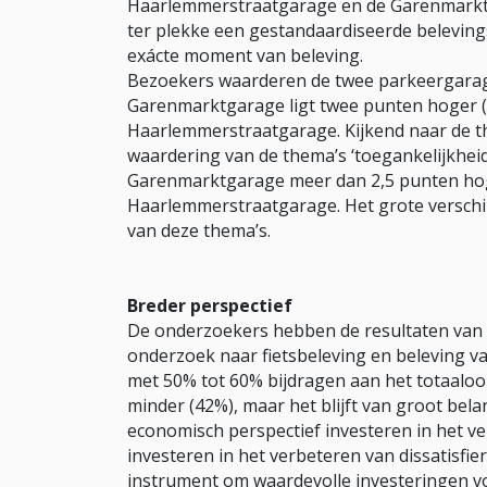
Haarlemmerstraatgarage en de Garenmarktg
ter plekke een gestandaardiseerde beleving
exácte moment van beleving.
Bezoekers waarderen de twee parkeergarages
Garenmarktgarage ligt twee punten hoger (
Haarlemmerstraatgarage. Kijkend naar de them
waardering van de thema’s ‘toegankelijkheid’
Garenmarktgarage meer dan 2,5 punten hog
Haarlemmerstraatgarage. Het grote verschi
van deze thema’s.
Breder perspectief
De onderzoekers hebben de resultaten van d
onderzoek naar fietsbeleving en beleving v
met 50% tot 60% bijdragen aan het totaaloord
minder (42%), maar het blijft van groot bela
economisch perspectief investeren in het ve
investeren in het verbeteren van dissatisfi
instrument om waardevolle investeringen v