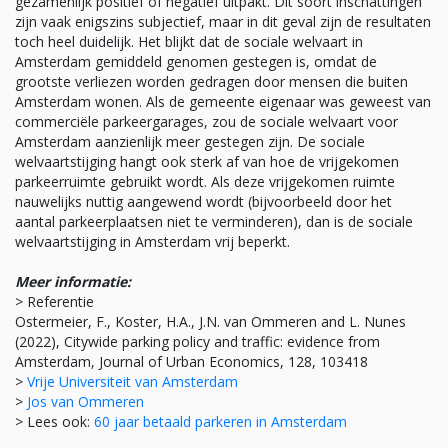
gezamenlijk positief of negatief uitpakt. Dit soort inschattingen
zijn vaak enigszins subjectief, maar in dit geval zijn de resultaten
toch heel duidelijk. Het blijkt dat de sociale welvaart in
Amsterdam gemiddeld genomen gestegen is, omdat de
grootste verliezen worden gedragen door mensen die buiten
Amsterdam wonen. Als de gemeente eigenaar was geweest van
commerciële parkeergarages, zou de sociale welvaart voor
Amsterdam aanzienlijk meer gestegen zijn. De sociale
welvaartstijging hangt ook sterk af van hoe de vrijgekomen
parkeerruimte gebruikt wordt. Als deze vrijgekomen ruimte
nauwelijks nuttig aangewend wordt (bijvoorbeeld door het
aantal parkeerplaatsen niet te verminderen), dan is de sociale
welvaartstijging in Amsterdam vrij beperkt.
Meer informatie:
> Referentie
Ostermeier, F., Koster, H.A., J.N. van Ommeren and L. Nunes
(2022), Citywide parking policy and traffic: evidence from
Amsterdam, Journal of Urban Economics, 128, 103418
>
Vrije Universiteit van Amsterdam
>
Jos van Ommeren
> Lees ook:
60 jaar betaald parkeren in Amsterdam