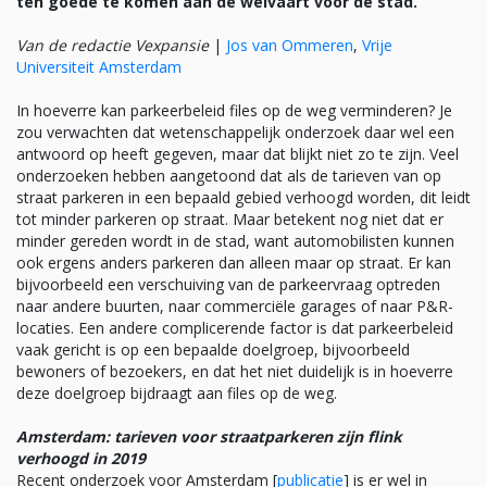
ten goede te komen aan de welvaart voor de stad.
Van de redactie Vexpansie
|
Jos van Ommeren
,
Vrije
Universiteit Amsterdam
In hoeverre kan parkeerbeleid files op de weg verminderen? Je
zou verwachten dat wetenschappelijk onderzoek daar wel een
antwoord op heeft gegeven, maar dat blijkt niet zo te zijn. Veel
onderzoeken hebben aangetoond dat als de tarieven van op
straat parkeren in een bepaald gebied verhoogd worden, dit leidt
tot minder parkeren op straat. Maar betekent nog niet dat er
minder gereden wordt in de stad, want automobilisten kunnen
ook ergens anders parkeren dan alleen maar op straat. Er kan
bijvoorbeeld een verschuiving van de parkeervraag optreden
naar andere buurten, naar commerciële garages of naar P&R-
locaties. Een andere complicerende factor is dat parkeerbeleid
vaak gericht is op een bepaalde doelgroep, bijvoorbeeld
bewoners of bezoekers, en dat het niet duidelijk is in hoeverre
deze doelgroep bijdraagt aan files op de weg.
Amsterdam: tarieven voor straatparkeren zijn flink
verhoogd in 2019
Recent onderzoek voor Amsterdam [
publicatie
] is er wel in