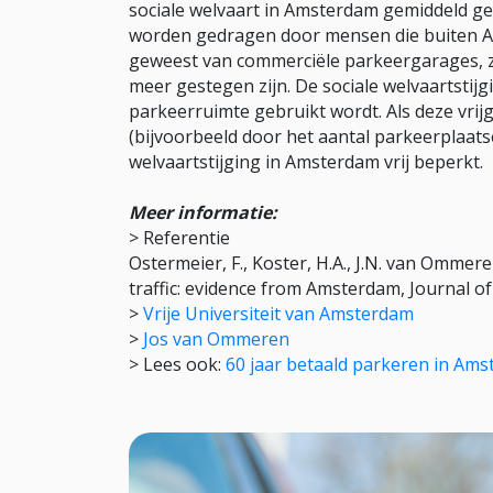
sociale welvaart in Amsterdam gemiddeld g
worden gedragen door mensen die buiten 
geweest van commerciële parkeergarages, z
meer gestegen zijn. De sociale welvaartstij
parkeerruimte gebruikt wordt. Als deze vr
(bijvoorbeeld door het aantal parkeerplaatse
welvaartstijging in Amsterdam vrij beperkt.
Meer informatie:
> Referentie
Ostermeier, F., Koster, H.A., J.N. van Ommer
traffic: evidence from Amsterdam, Journal 
>
Vrije Universiteit van Amsterdam
>
Jos van Ommeren
> Lees ook:
60 jaar betaald parkeren in Am