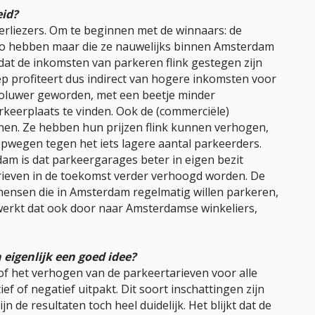
eid?
verliezers. Om te beginnen met de winnaars: de
to hebben maar die ze nauwelijks binnen Amsterdam
 dat de inkomsten van parkeren flink gestegen zijn
 profiteert dus indirect van hogere inkomsten voor
toluwer geworden, met een beetje minder
arkeerplaats te vinden. Ook de (commerciële)
en. Ze hebben hun prijzen flink kunnen verhogen,
pwegen tegen het iets lagere aantal parkeerders.
m is dat parkeergarages beter in eigen bezit
ieven in de toekomst verder verhoogd worden. De
 mensen die in Amsterdam regelmatig willen parkeren,
werkt dat ook door naar Amsterdamse winkeliers,
eigenlijk een goed idee?
of het verhogen van de parkeertarieven voor alle
 of negatief uitpakt. Dit soort inschattingen zijn
jn de resultaten toch heel duidelijk. Het blijkt dat de