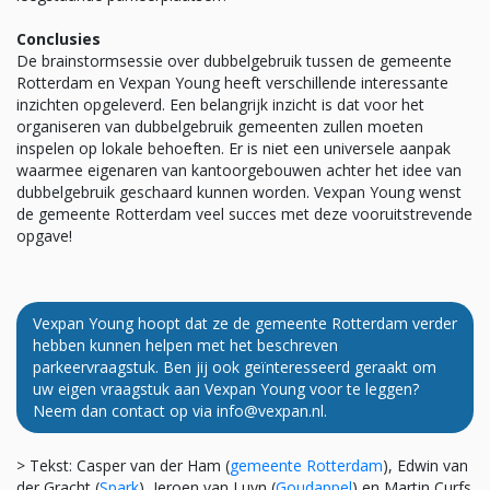
Conclusies
De brainstormsessie over dubbelgebruik tussen de gemeente
Rotterdam en Vexpan Young heeft verschillende interessante
inzichten opgeleverd. Een belangrijk inzicht is dat voor het
organiseren van dubbelgebruik gemeenten zullen moeten
inspelen op lokale behoeften. Er is niet een universele aanpak
waarmee eigenaren van kantoorgebouwen achter het idee van
dubbelgebruik geschaard kunnen worden. Vexpan Young wenst
de gemeente Rotterdam veel succes met deze vooruitstrevende
opgave!
Vexpan Young hoopt dat ze de gemeente Rotterdam verder
hebben kunnen helpen met het beschreven
parkeervraagstuk. Ben jij ook geïnteresseerd geraakt om
uw eigen vraagstuk aan Vexpan Young voor te leggen?
Neem dan contact op via info@vexpan.nl.
> Tekst: Casper van der Ham (
gemeente Rotterdam
), Edwin van
der Gracht (
Spark
), Jeroen van Luyn (
Goudappel
) en Martin Curfs