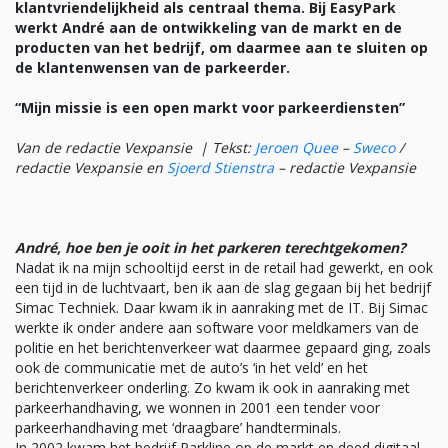
klantvriendelijkheid als centraal thema. Bij EasyPark
werkt André aan de ontwikkeling van de markt en de
producten van het bedrijf, om daarmee aan te sluiten op
de klantenwensen van de parkeerder.
“Mijn missie is een open markt voor parkeerdiensten”
Van de redactie Vexpansie |
Tekst:
Jeroen Quee
–
Sweco
/
redactie Vexpansie en
Sjoerd Stienstra
– redactie Vexpansie
André, hoe ben je ooit in het parkeren terechtgekomen?
Nadat ik na mijn schooltijd eerst in de retail had gewerkt, en ook
een tijd in de luchtvaart, ben ik aan de slag gegaan bij het bedrijf
Simac Techniek. Daar kwam ik in aanraking met de IT. Bij Simac
werkte ik onder andere aan software voor meldkamers van de
politie en het berichtenverkeer wat daarmee gepaard ging, zoals
ook de communicatie met de auto’s ‘in het veld’ en het
berichtenverkeer onderling. Zo kwam ik ook in aanraking met
parkeerhandhaving, we wonnen in 2001 een tender voor
parkeerhandhaving met ‘draagbare’ handterminals.
In 2002 kwam het bedrijf Parkline op de markt en deed digitaal