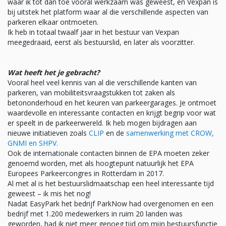
waar ik tot dan toe vooral werkzaam was geweest, en Vexpan is
bij uitstek het platform waar al die verschillende aspecten van
parkeren elkaar ontmoeten.
Ik heb in totaal twaalf jaar in het bestuur van Vexpan
meegedraaid, eerst als bestuurslid, en later als voorzitter.
Wat heeft het je gebracht?
Vooral heel veel kennis van al die verschillende kanten van
parkeren, van mobiliteitsvraagstukken tot zaken als
betononderhoud en het keuren van parkeergarages. Je ontmoet
waardevolle en interessante contacten en krijgt begrip voor wat
er speelt in de parkeerwereld. Ik heb mogen bijdragen aan
nieuwe initiatieven zoals
CLIP
en de
samenwerking met CROW,
GNMI en SHPV.
Ook de internationale contacten binnen de EPA moeten zeker
genoemd worden, met als hoogtepunt natuurlijk het EPA
Europees Parkeercongres in Rotterdam in 2017.
Al met al is het bestuurslidmaatschap een heel interessante tijd
geweest – ik mis het nog!
Nadat EasyPark het bedrijf ParkNow had overgenomen en een
bedrijf met 1.200 medewerkers in ruim 20 landen was
geworden, had ik niet meer genoeg tijd om mijn bestuursfunctie