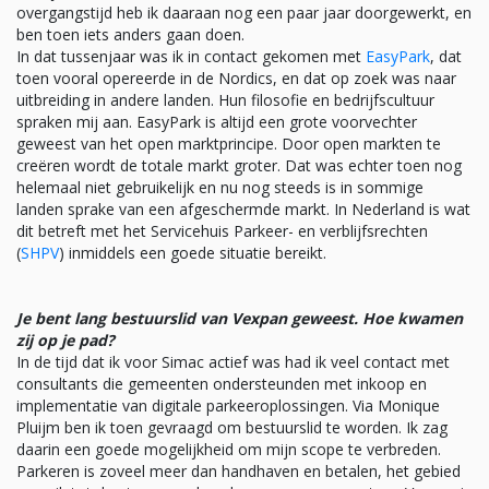
overgangstijd heb ik daaraan nog een paar jaar doorgewerkt, en
ben toen iets anders gaan doen.
In dat tussenjaar was ik in contact gekomen met
EasyPark
, dat
toen vooral opereerde in de Nordics, en dat op zoek was naar
uitbreiding in andere landen. Hun filosofie en bedrijfscultuur
spraken mij aan. EasyPark is altijd een grote voorvechter
geweest van het open marktprincipe. Door open markten te
creëren wordt de totale markt groter. Dat was echter toen nog
helemaal niet gebruikelijk en nu nog steeds is in sommige
landen sprake van een afgeschermde markt. In Nederland is wat
dit betreft met het Servicehuis Parkeer- en verblijfsrechten
(
SHPV
) inmiddels een goede situatie bereikt.
Je bent lang bestuurslid van Vexpan geweest. Hoe kwamen
zij op je pad?
In de tijd dat ik voor Simac actief was had ik veel contact met
consultants die gemeenten ondersteunden met inkoop en
implementatie van digitale parkeeroplossingen. Via Monique
Pluijm ben ik toen gevraagd om bestuurslid te worden. Ik zag
daarin een goede mogelijkheid om mijn scope te verbreden.
Parkeren is zoveel meer dan handhaven en betalen, het gebied