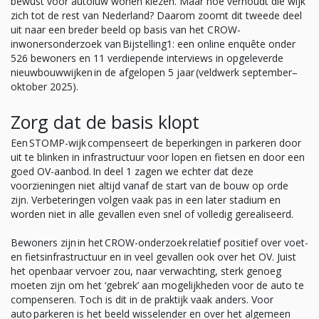
bewust voor autoluw wonen kiezen. Maar hoe verhoudt die wijk
zich tot de rest van Nederland? Daarom zoomt dit tweede deel
uit naar een breder beeld op basis van het CROW-
inwonersonderzoek van Bijstelling
1
: een online enquête onder
526 bewoners en 11 verdiepende interviews in opgeleverde
nieuwbouwwijken in de afgelopen 5 jaar (veldwerk september–
oktober 2025).
Zorg dat de basis klopt
Een STOMP-wijk compenseert de beperkingen in parkeren door
uit te blinken in infrastructuur voor lopen en fietsen en door een
goed OV-aanbod. In deel 1 zagen we echter dat deze
voorzieningen niet altijd vanaf de start van de bouw op orde
zijn. Verbeteringen volgen vaak pas in een later stadium en
worden niet in alle gevallen even snel of volledig gerealiseerd.
Bewoners zijn in het CROW-onderzoek relatief positief over voet-
en fietsinfrastructuur en in veel gevallen ook over het OV. Juist
het openbaar vervoer zou, naar verwachting, sterk genoeg
moeten zijn om het ‘gebrek’ aan mogelijkheden voor de auto te
compenseren. Toch is dit in de praktijk vaak anders. Voor
auto parkeren is het beeld wisselender en over het algemeen