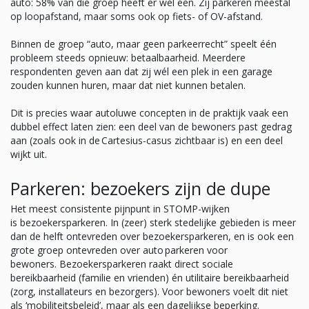
auto: 58% van die groep heeft er wél één. Zij parkeren meestal
op loopafstand, maar soms ook op fiets- of OV-afstand.
Binnen de groep “auto, maar geen parkeerrecht” speelt één
probleem steeds opnieuw: betaalbaarheid. Meerdere
respondenten geven aan dat zij wél een plek in een garage
zouden kunnen huren, maar dat niet kunnen betalen.
Dit is precies waar autoluwe concepten in de praktijk vaak een
dubbel effect laten zien: een deel van de bewoners past gedrag
aan (zoals ook in de Cartesius-casus zichtbaar is) en een deel
wijkt uit.
Parkeren: bezoekers zijn de dupe
Het meest consistente pijnpunt in STOMP-wijken
is bezoekersparkeren. In (zeer) sterk stedelijke gebieden is meer
dan de helft ontevreden over bezoekersparkeren, en is ook een
grote groep ontevreden over auto parkeren voor
bewoners. Bezoekersparkeren raakt direct sociale
bereikbaarheid (familie en vrienden) én utilitaire bereikbaarheid
(zorg, installateurs en bezorgers). Voor bewoners voelt dit niet
als ‘mobiliteitsbeleid’, maar als een dagelijkse beperking.