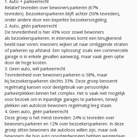
Auto + parkeerrecht
Relatief tevreden over bewoners parkeren (67%
tevreden). Bezoekersparkeren blijft achter (50% tevreden),
onder andere door een beperkte bezoekersregeling.
Auto, géén parkeerrecht
De tevredenheid is hier 43% voor zowel bewoners
als bezoekersparkeren. In interviews komt een terugkerend
beeld naar voren: inwoners wijken uit naar omliggende straten
of parkeren op afstand. Een ‘oplossing’ zoals een commerciële
garage is in enkele gevallen aanwezig, maar vaak geen optie
door de hoge kosten.
Geen auto, wél parkeerrecht
Tevredenheid over bewoners parkeren is 58%, maar
bij bezoekersparkeren slechts 33%. Deze groep benoemt
regelmatig kansen voor deelgebruik van persoonlijke
parkeerplekken binnen het complex. Het is vaak niet mogelijk
voor bezoek om in inpandige garages te parkeren, terwijl
plekken van autoloze bewoners regelmatig leeg staan.
Geen auto, géén parkeerrecht
Deze groep is het minst tevreden: 24% is tevreden over
bewoners parkeren en 12% over bezoekersparkeren. In deze
groep zitten bewoners die autoloos willen zijn, maar ook
bewoners die hun auto noodgedwongen hebben weggedaan