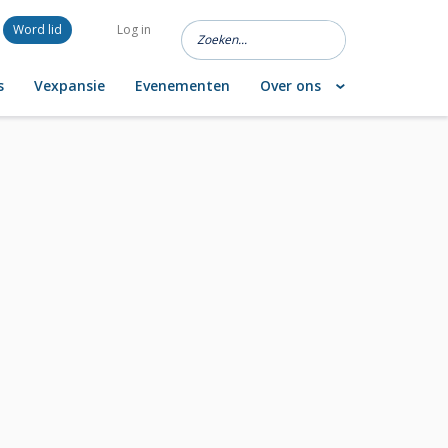
Word lid
Log in
s
Vexpansie
Evenementen
Over ons