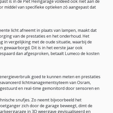
ast is in de Piet Heingarage voldeed ook niet aan de
or middel van specifieke optieken zó aangepast dat
ente licht afneemt in plaats van lampen, maakt dat
borging van de prestaties en het onderhoud. Het
 in vergelijking met de oude situatie, waarbij de
 gewaarborgd. Dit is in het eerste jaar ook
bespaard dan afgesproken, betaalt Lumeco de kosten
 energieverbruik goed te kunnen meten en prestaties
geavanceerd lichtmanagementsyteem van Osram,
ngestuurd en real-time gemonitord door sensoren en
hnische snufjes. Zo neemt bijvoorbeeld het
 voetganger zich door de garage beweegt, dimt de
 parkeergarage in 3D weergave gevisualiseerd en