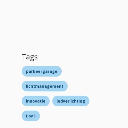
Tags
parkeergarage
lichtmanagement
innovatie
ledverlichting
LaaS