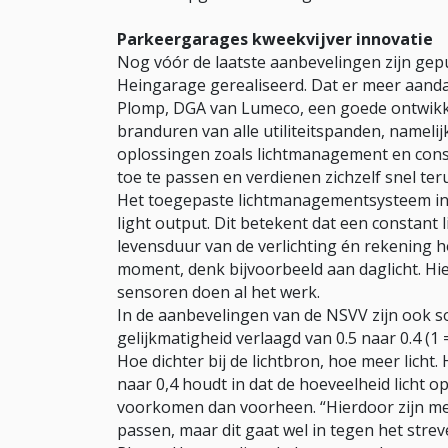
Parkeergarages kweekvijver innovatie
Nog vóór de laatste aanbevelingen zijn gepub
Heingarage gerealiseerd. Dat er meer aandac
Plomp, DGA van Lumeco, een goede ontwikk
branduren van alle utiliteitspanden, namelij
oplossingen zoals lichtmanagement en consta
toe te passen en verdienen zichzelf snel ter
Het toegepaste lichtmanagementsysteem in 
light output. Dit betekent dat een constant
levensduur van de verlichting én rekening
moment, denk bijvoorbeeld aan daglicht. Hie
sensoren doen al het werk.
In de aanbevelingen van de NSVV zijn ook so
gelijkmatigheid verlaagd van 0.5 naar 0.4 (1 
Hoe dichter bij de lichtbron, hoe meer licht
naar 0,4 houdt in dat de hoeveelheid licht o
voorkomen dan voorheen. “Hierdoor zijn mee
passen, maar dit gaat wel in tegen het strev