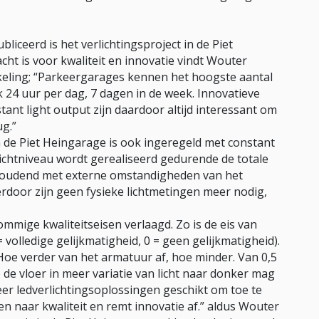
liceerd is het verlichtingsproject in de Piet
ht is voor kwaliteit en innovatie vindt Wouter
eling; “Parkeergarages kennen het hoogste aantal
k 24 uur per dag, 7 dagen in de week. Innovatieve
nt light output zijn daardoor altijd interessant om
ug.”
de Piet Heingarage is ook ingeregeld met constant
 lichtniveau wordt gerealiseerd gedurende de totale
 houdend met externe omstandigheden van het
rdoor zijn geen fysieke lichtmetingen meer nodig,
mmige kwaliteitseisen verlaagd. Zo is de eis van
= volledige gelijkmatigheid, 0 = geen gelijkmatigheid).
. Hoe verder van het armatuur af, hoe minder. Van 0,5
p de vloer in meer variatie van licht naar donker mag
r ledverlichtingsoplossingen geschikt om toe te
en naar kwaliteit en remt innovatie af.” aldus Wouter