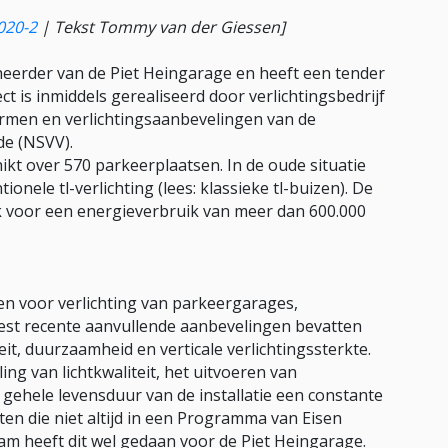
020-2
|
Tekst Tommy van der Giessen]
erder van de Piet Heingarage en heeft een tender
ect is inmiddels gerealiseerd door verlichtingsbedrijf
rmen en verlichtingsaanbevelingen van de
de (NSVV).
kt over 570 parkeerplaatsen. In de oude situatie
nele tl-verlichting (lees: klassieke tl-buizen). De
 voor een energieverbruik van meer dan 600.000
n voor verlichting van parkeergarages,
st recente aanvullende aanbevelingen bevatten
eit, duurzaamheid en verticale verlichtingssterkte.
ng van lichtkwaliteit, het uitvoeren van
gehele levensduur van de installatie een constante
eiten die niet altijd in een Programma van Eisen
heeft dit wel gedaan voor de Piet Heingarage.