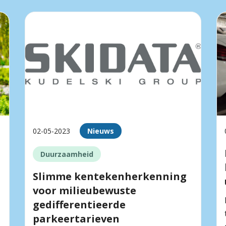
02-05-2023
Nieuws
Duurzaamheid
Slimme kentekenherkenning
voor milieubewuste
gedifferentieerde
parkeertarieven