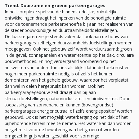
Trend: Duurzame en groene parkeergarages
In het complexe spel van de binnenstedelijke, ruimtelijke
ontwikkelingen draagt het inperken van de benodigde ruimte
voor de toenemende parkeerbehoefte bij aan het realiseren van
de stedenbouwkundige en duurzaamheidsdoelstellingen.
De laatste jaren zie je steeds vaker dat ook aan de bouw van
parkeergarages zelf eigen duurzaamheidsdoelstellingen worden
meegegeven. Ook het gebouw zelf wordt verduurzaamd: groen
in de gevel, zonnepanelen en waterretentie op het dak, circulaire
bouwmethodes. En nog verdergaand voorbereid op het
huisvesten van andere functies als blijkt dat in de toekomst er
nog minder parkeerruimte nodig is of zelfs het kunnen
demonteren van het gehele gebouw, waardoor het verplaatst
dan wel in delen hergebruikt kan worden. Ook het
parkeergaragegebouw zelf draagt dan bij aan
klimaatdoelstellingen, natuurinclusiviteit en biodiversiteit. Door
toepassing van zonnepanelen kunnen (bovengrondse)
parkeergarages energieneutraal of zelfs energiepositief worden
gebouwd. Ook is het mogelijk waterberging op het dak of het
bijbehorende terrein mee te nemen. Het water kan dan worden
hergebruikt voor de bewatering van het groen of worden
omgezet in grijs water, geschikt voor sommige