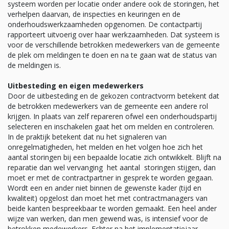
systeem worden per locatie onder andere ook de storingen, het
verhelpen daarvan, de inspecties en keuringen en de
onderhoudswerkzaamheden opgenomen. De contactpartij
rapporteert uitvoerig over haar werkzaamheden. Dat systeem is
voor de verschillende betrokken medewerkers van de gemeente
de plek om meldingen te doen en na te gaan wat de status van
de meldingen is.
Uitbesteding en eigen medewerkers
Door de uitbesteding en de gekozen contractvorm betekent dat
de betrokken medewerkers van de gemeente een andere rol
krijgen. In plaats van zelf repareren ofwel een onderhoudspartij
selecteren en inschakelen gaat het om melden en controleren.
In de praktijk betekent dat nu het signaleren van
onregelmatigheden, het melden en het volgen hoe zich het
aantal storingen bij een bepaalde locatie zich ontwikkelt. Blijft na
reparatie dan wel vervanging het aantal storingen stijgen, dan
moet er met de contractpartner in gesprek te worden gegaan.
Wordt een en ander niet binnen de gewenste kader (tijd en
kwaliteit) opgelost dan moet het met contractmanagers van
beide kanten bespreekbaar te worden gemaakt. Een heel ander
wijze van werken, dan men gewend was, is intensief voor de
betrokken medewerkers. Echter na het implementatiejaar