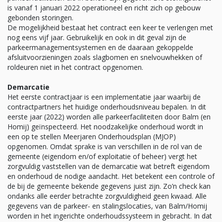
is vanaf 1 januari 2022 operationeel en richt zich op gebouw
gebonden storingen.
De mogelijkheid bestaat het contract een keer te verlengen met
nog eens vijf jaar. Gebruikelijk en ook in dit geval zijn de
parkeermanagementsystemen en de daaraan gekoppelde
afsluitvoorzieningen zoals slagbomen en snelvouwhekken of
roldeuren niet in het contract opgenomen.
Demarcatie
Het eerste contractjaar is een implementatie jaar waarbij de
contractpartners het huidige onderhoudsniveau bepalen. In dit
eerste jaar (2022) worden alle parkeerfaciliteiten door Balm (en
Homij) geïnspecteerd. Het noodzakelijke onderhoud wordt in
een op te stellen Meerjaren Onderhoudsplan (MJOP)
opgenomen. Omdat sprake is van verschillen in de rol van de
gemeente (eigendom en/of exploitatie of beheer) vergt het
zorgvuldig vaststellen van de demarcatie wat betreft eigendom
en onderhoud de nodige aandacht. Het betekent een controle of
de bij de gemeente bekende gegevens juist zijn. Zo’n check kan
ondanks alle eerder betrachte zorgvuldigheid geen kwaad. Alle
gegevens van de parkeer- en stalingslocaties, van Balm/Homij
worden in het ingerichte onderhoudssysteem in gebracht. In dat