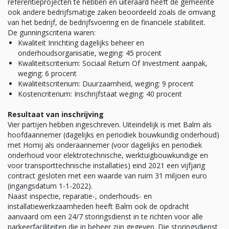
referentieprojecten te hebben en uiteraard heeft de gemeente
ook andere bedrijfsmatige zaken beoordeeld zoals de omvang
van het bedrijf, de bedrijfsvoering en de financiële stabiliteit.
De gunningscriteria waren:
Kwaliteit Inrichting dagelijks beheer en
onderhoudsorganisatie, weging: 45 procent
Kwaliteitscriterium: Sociaal Return Of Investment aanpak,
weging: 6 procent
Kwaliteitscriterium: Duurzaamheid, weging: 9 procent
Kostencriterium: Inschrijfstaat weging: 40 procent
Resultaat van inschrijving
Vier partijen hebben ingeschreven. Uiteindelijk is met Balm als
hoofdaannemer (dagelijks en periodiek bouwkundig onderhoud)
met Homij als onderaannemer (voor dagelijks en periodiek
onderhoud voor elektrotechnische, werktuigbouwkundige en
voor transporttechnische installaties) eind 2021 een vijfjarig
contract gesloten met een waarde van ruim 31 miljoen euro
(ingangsdatum 1-1-2022).
Naast inspectie, reparatie-, onderhouds- en
installatiewerkzaamheden heeft Balm ook de opdracht
aanvaard om een 24/7 storingsdienst in te richten voor alle
parkeerfaciliteiten die in beheer zijn gegeven. Die storingsdienst