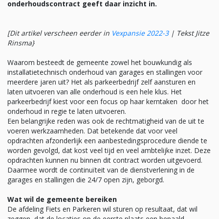
onderhoudscontract geeft daar inzicht in.
[Dit artikel verscheen eerder in
Vexpansie 2022-3
|
Tekst Jitze
Rinsma}
Waarom besteedt de gemeente zowel het bouwkundig als
installatietechnisch onderhoud van garages en stallingen voor
meerdere jaren uit? Het als parkeerbedrijf zelf aansturen en
laten uitvoeren van alle onderhoud is een hele klus. Het
parkeerbedrijf kiest voor een focus op haar kerntaken door het
onderhoud in regie te laten uitvoeren.
Een belangrijke reden was ook de rechtmatigheid van de uit te
voeren werkzaamheden. Dat betekende dat voor veel
opdrachten afzonderlijk een aanbestedingsprocedure diende te
worden gevolgd, dat kost veel tijd en veel ambtelijke inzet. Deze
opdrachten kunnen nu binnen dit contract worden uitgevoerd.
Daarmee wordt de continuïteit van de dienstverlening in de
garages en stallingen die 24/7 open zijn, geborgd.
Wat wil de gemeente bereiken
De afdeling Fiets en Parkeren wil sturen op resultaat, dat wil
zeggen, dat de locaties op de eerste plaats een bepaald