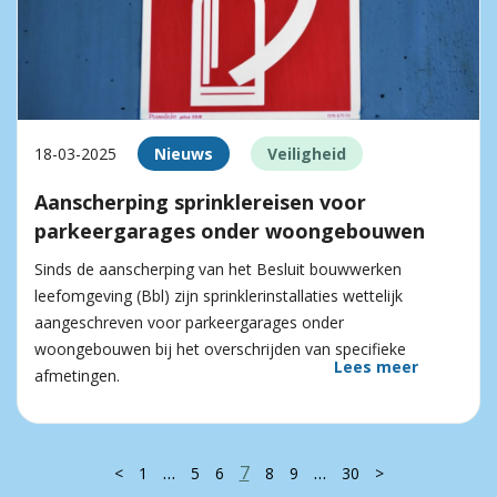
18-03-2025
Nieuws
Veiligheid
Aanscherping sprinklereisen voor
parkeergarages onder woongebouwen
Sinds de aanscherping van het Besluit bouwwerken
leefomgeving (Bbl) zijn sprinklerinstallaties wettelijk
aangeschreven voor parkeergarages onder
woongebouwen bij het overschrijden van specifieke
Lees meer
afmetingen.
…
7
…
<
1
5
6
8
9
30
>