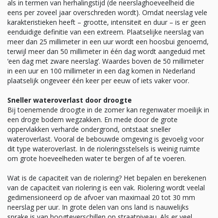
als in termen van herhalingstijd (de neerslaghoeveelheid die
eens per zoveel jaar overschreden wordt). Omdat neerslag vele
karakteristieken heeft – grootte, intensiteit en duur – is er geen
eenduidige definitie van een extreem. Plaatselijke neerslag van
meer dan 25 millimeter in een uur wordt een hoosbui genoemd,
terwijl meer dan 50 millimeter in één dag wordt aangeduid met
‘een dag met zware neerslag’. Waardes boven de 50 millimeter
in een uur en 100 millimeter in een dag komen in Nederland
plaatselijk ongeveer één keer per eeuw of iets vaker voor.
Sneller wateroverlast door droogte
Bij toenemende droogte in de zomer kan regenwater moeilijk in
een droge bodem wegzakken. En mede door de grote
oppervlakken verharde ondergrond, ontstaat sneller
wateroverlast. Vooral de bebouwde omgeving is gevoelig voor
dit type wateroverlast. In de rioleringsstelsels is weinig ruimte
om grote hoeveelheden water te bergen of af te voeren.
Wat is de capaciteit van de riolering? Het bepalen en berekenen
van de capaciteit van riolering is een vak. Riolering wordt veelal
gedimensioneerd op de afvoer van maximaal 20 tot 30 mm
neerslag per uur. In grote delen van ons land is nauwelijks
sprake is van hoogteverschillen op straatniveau. Als er veel