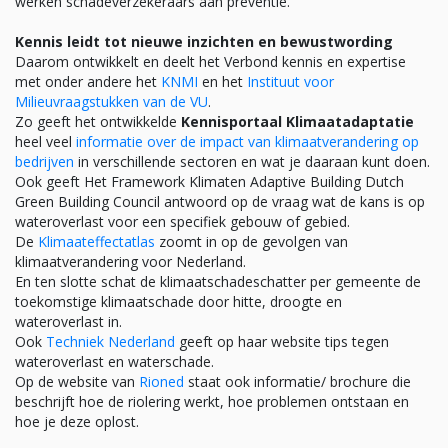
werken schadeverzekeraars aan preventie.
Kennis leidt tot nieuwe inzichten en bewustwording
Daarom ontwikkelt en deelt het Verbond kennis en expertise
met onder andere het
KNMI
en het
Instituut voor
Milieuvraagstukken van de VU
.
Zo geeft het ontwikkelde
Kennisportaal Klimaatadaptatie
heel veel
informatie over de impact van klimaatverandering op
bedrijven
in verschillende sectoren en wat je daaraan kunt doen.
Ook geeft Het Framework Klimaten Adaptive Building Dutch
Green Building Council antwoord op de vraag wat de kans is op
wateroverlast voor een specifiek gebouw of gebied.
De
Klimaateffectatlas
zoomt in op de gevolgen van
klimaatverandering voor Nederland.
En ten slotte schat de klimaatschadeschatter per gemeente de
toekomstige klimaatschade door hitte, droogte en
wateroverlast in.
Ook
Techniek Nederland
geeft op haar website tips tegen
wateroverlast en waterschade.
Op de website van
Rioned
staat ook informatie/ brochure die
beschrijft hoe de riolering werkt, hoe problemen ontstaan en
hoe je deze oplost.