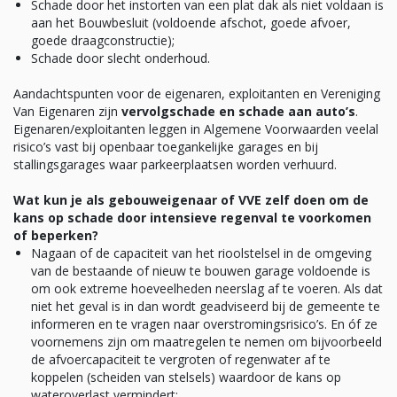
Schade door het instorten van een plat dak als niet voldaan is
aan het Bouwbesluit (voldoende afschot, goede afvoer,
goede draagconstructie);
Schade door slecht onderhoud.
Aandachtspunten voor de eigenaren, exploitanten en Vereniging
Van Eigenaren zijn
vervolgschade en schade aan auto’s
.
Eigenaren/exploitanten leggen in Algemene Voorwaarden veelal
risico’s vast bij openbaar toegankelijke garages en bij
stallingsgarages waar parkeerplaatsen worden verhuurd.
Wat kun je als gebouweigenaar of VVE zelf doen om de
kans op schade door intensieve regenval te voorkomen
of beperken?
Nagaan of de capaciteit van het rioolstelsel in de omgeving
van de bestaande of nieuw te bouwen garage voldoende is
om ook extreme hoeveelheden neerslag af te voeren. Als dat
niet het geval is in dan wordt geadviseerd bij de gemeente te
informeren en te vragen naar overstromingsrisico’s. En óf ze
voornemens zijn om maatregelen te nemen om bijvoorbeeld
de afvoercapaciteit te vergroten of regenwater af te
koppelen (scheiden van stelsels) waardoor de kans op
wateroverlast vermindert;