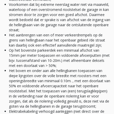
Voorkomen dat bij extreme neerslag water niet via maaiveld,
waterloop of een overstromend rioolstelsel de garage in kan
stromen door te zorgen voor een goed afschot. Daarmee
wordt bedoeld dat er sprake is van afschot van de ingang van
de hellingbaan van de garage naar de ontsluitende openbare
straat;
Het aanbrengen van een of meer verkeerdrempels op de
grens van hellingbaan naar het openbaar gebied /de straat
kan daarbij ook een effectief aanvullende maatregel zijn;
Op het bovenste parkeerdek een minimaal afschot van
15mm per meter toepassen en voldoende afvoerputten (met
bijv. tussenafstand van 10-20m.) met afneembare deksels
met een doorlaat van > 50%;
Het boven en onder aan alle hellingbanen toepassen van
diepe lijngoten over de volle breedte met roosters met een
openingsbreedte van minimaal 0.10m. , met een doorlaat van
50% en voldoende afvoercapaciteit naar het openbare
rioolstelsel. Met het toepassen van (een) terugslagklep(pen)
in de verbinding naar de openbare riolering kan er voor
zorgen, dat als de riolering volledig gevuld is, deze niet via de
goten via de hellingbanen in de garage terugstroomt;
Elektrabekabeling verhoogd aanleggen (niet direct over de