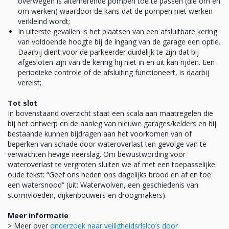
overwegen is alternerende pompen toe te passen (die om en
om werken) waardoor de kans dat de pompen niet werken
verkleind wordt;
In uiterste gevallen is het plaatsen van een afsluitbare kering
van voldoende hoogte bij de ingang van de garage een optie.
Daarbij dient voor de parkeerder duidelijk te zijn dat bij
afgesloten zijn van de kering hij niet in en uit kan rijden. Een
periodieke controle of de afsluiting functioneert, is daarbij
vereist;
Tot slot
In bovenstaand overzicht staat een scala aan maatregelen die
bij het ontwerp en de aanleg van nieuwe garages/kelders en bij
bestaande kunnen bijdragen aan het voorkomen van of
beperken van schade door wateroverlast ten gevolge van te
verwachten hevige neerslag. Om bewustwording voor
wateroverlast te vergroten sluiten we af met een toepasselijke
oude tekst: “Geef ons heden ons dagelijks brood en af en toe
een watersnood” (uit: Waterwolven, een geschiedenis van
stormvloeden, dijkenbouwers en droogmakers).
Meer informatie
> Meer over
onderzoek naar veiligheidsrisico’s door