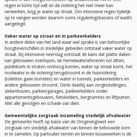
regen in korte tijd valt en de riolering het niet meer kan
verwerken, krijg je water op straat. Om intensieve regen tijdelijk
op te vangen worden daarom soms reguleringsbassins of wadi’s
aangelegd.
Vaker water op straat en in parkeerkelders
In andere delen van het land waar wel sprake is van behoorlijke
hoogteverschillen in stedelijke gebieden ontstaat vaker water op
straat. Bij intensieve neerslag ontstaat de kans dat platte daken
van gebouwen overlopen, de hemelwaterafvoeren vol zitten,
putdeksels in straten omhoog komen, water op straat komt, het
rioolwater in de riolering terugstroomt in de huisriolering
(toiletten gaan borrelen) en water in tunnels, parkeerkelders en
andere gebouwen stroomt. Denk daarbij aan zorginstellingen,
ziekenhuizen, parkeergarages, parkeerkelders onder
appartementsgebouwen, fietskelders, bergruimtes en liftputten.
Met alle gevolgen en schade van dien.
Gemeentelijke zorgtaak inzameling stedelijk afvalwater
De gemeente heeft op basis van de Omgevingswet een
zorgtaak om stedelijk afvalwater van binnen de bebouwde kom
in te zamelen. Op particulier terrein en binnen bouwwerken is de